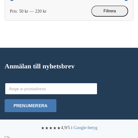
Filtrera
Pris:
50 kr
—
220 kr
Min
Max
pris
pris
Anmälan till nyhetsbrev
PRENUMERERA
4,9/5 i
Google-betyg
★★★★★