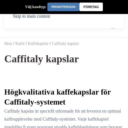
Välj kundtyp:
PRIVATPERSON
FÖRETAG
Skip to main content
Hem
/
Kaffe
/
Kaffekapslar
/
Caffitaly kapslar
Caffitaly kapslar
Högkvalitativa kaffekapslar för
Caffitaly-systemet
Caffitaly kapslar är speciellt utformade för att leverera en optimal
kaffeupplevelse med Caffitaly-systemet. Varje kaffekapsel
innehåller 8 gram noggrant utvalda kaffeblandningar som bevarar