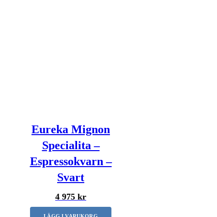
Eureka Mignon
Specialita –
Espressokvarn –
Svart
4 975 kr
LÄGG I VARUKORG