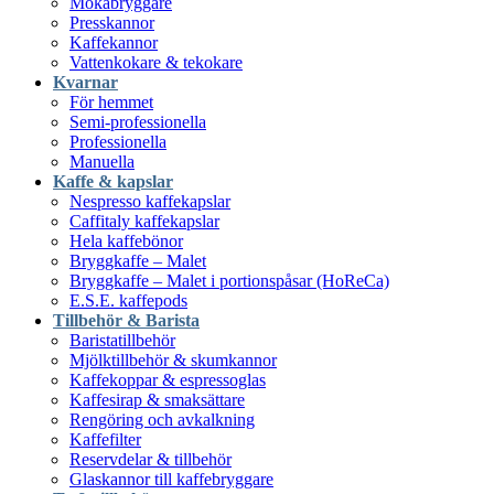
Mokabryggare
Presskannor
Kaffekannor
Vattenkokare & tekokare
Kvarnar
För hemmet
Semi-professionella
Professionella
Manuella
Kaffe & kapslar
Nespresso kaffekapslar
Caffitaly kaffekapslar
Hela kaffebönor
Bryggkaffe – Malet
Bryggkaffe – Malet i portionspåsar (HoReCa)
E.S.E. kaffepods
Tillbehör & Barista
Baristatillbehör
Mjölktillbehör & skumkannor
Kaffekoppar & espressoglas
Kaffesirap & smaksättare
Rengöring och avkalkning
Kaffefilter
Reservdelar & tillbehör
Glaskannor till kaffebryggare