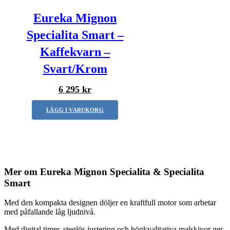
Eureka Mignon
Specialita Smart –
Kaffekvarn –
Svart/Krom
6 295 kr
LÄGG I VARUKORG
Mer om Eureka Mignon Specialita & Specialita
Smart
Med den kompakta designen döljer en kraftfull motor som arbetar
med påfallande låg ljudnivå.
Med digital timer, steglös justering och högkvalitativa malskivor ger