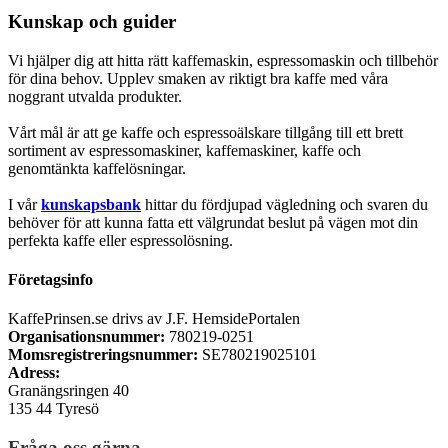
Kunskap och guider
Vi hjälper dig att hitta rätt kaffemaskin, espressomaskin och tillbehör
för dina behov. Upplev smaken av riktigt bra kaffe med våra
noggrant utvalda produkter.
Vårt mål är att ge kaffe och espressoälskare tillgång till ett brett
sortiment av espressomaskiner, kaffemaskiner, kaffe och
genomtänkta kaffelösningar.
I vår
kunskapsbank
hittar du fördjupad vägledning och svaren du
behöver för att kunna fatta ett välgrundat beslut på vägen mot din
perfekta kaffe eller espressolösning.
Företagsinfo
KaffePrinsen.se drivs av J.F. HemsidePortalen
Organisationsnummer:
780219-0251
Momsregistreringsnummer:
SE780219025101
Adress:
Granängsringen 40
135 44 Tyresö
Fråga oss gärna