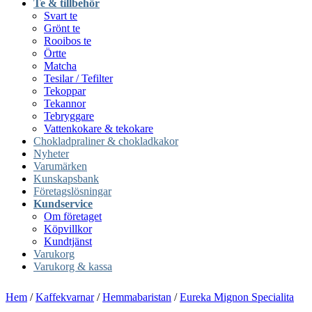
Te & tillbehör
Svart te
Grönt te
Rooibos te
Örtte
Matcha
Tesilar / Tefilter
Tekoppar
Tekannor
Tebryggare
Vattenkokare & tekokare
Chokladpraliner & chokladkakor
Nyheter
Varumärken
Kunskapsbank
Företagslösningar
Kundservice
Om företaget
Köpvillkor
Kundtjänst
Varukorg
Varukorg & kassa
Hem
/
Kaffekvarnar
/
Hemmabaristan
/
Eureka Mignon Specialita