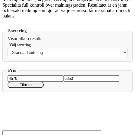
Specialita full kontroll över malningsgraden. Resultatet är en jämn
och exakt malning som gör att varje espresso får maximal arom och
balans.
Visar alla 6 resultat
Min
Max
Filtrera
pris
pris
Nyhetsbrev – Bli först med våra produktnyheter
Anmälan till nyhetsbrev