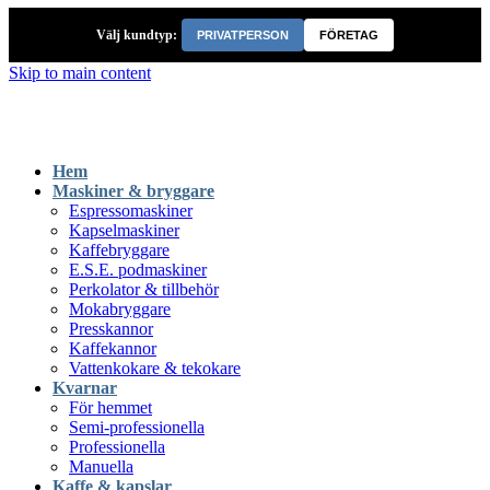
Välj kundtyp:
PRIVATPERSON
FÖRETAG
Skip to main content
Hem
Maskiner & bryggare
Espressomaskiner
Kapselmaskiner
Kaffebryggare
E.S.E. podmaskiner
Perkolator & tillbehör
Mokabryggare
Presskannor
Kaffekannor
Vattenkokare & tekokare
Kvarnar
För hemmet
Semi-professionella
Professionella
Manuella
Kaffe & kapslar