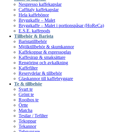
Nespresso kaffekapslar
Caffitaly kaffekapslar
Hela kaffebönor
Bryggkaffe – Malet
Bryggkaffe – Malet i portionspåsar (HoReCa)
E.S.E. kaffepods
Tillbehör & Barista
Baristatillbehör
Mjölktillbehör & skumkannor
Kaffekoppar & espressoglas
Kaffesirap & smaksättare
Rengöring och avkalkning
Kaffefilter
Reservdelar & tillbehör
Glaskannor till kaffebryggare
Te & tillbehör
Svart te
Grönt te
Rooibos te
Örtte
Matcha
Tesilar / Tefilter
Tekoppar
Tekannor
Tebryggare