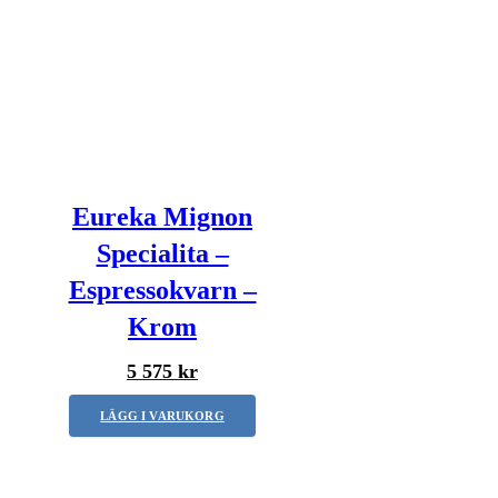
Eureka Mignon
Specialita –
Espressokvarn –
Krom
5 575 kr
LÄGG I VARUKORG