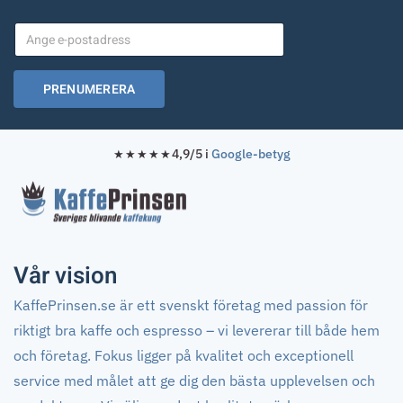
PRENUMERERA
4,9/5 i
Google-betyg
★★★★★
Vår vision
KaffePrinsen.se är ett svenskt företag med passion för
riktigt bra kaffe och espresso – vi levererar till både hem
och företag. Fokus ligger på kvalitet och exceptionell
service med målet att ge dig den bästa upplevelsen och