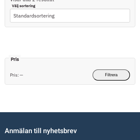
Pris:
—
Filtrera
Min
Max
pris
pris
Anmälan till nyhetsbrev