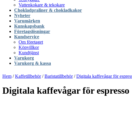
Vattenkokare & tekokare
Chokladpraliner & chokladkakor
Nyheter
Varumärken
Kunskapsbank
Företagslösningar
Kundservice
Om företaget
Köpvillkor
Kundtjänst
Varukorg
Varukorg & kassa
Hem
/
Kaffetillbehör
/
Baristatillbehör
/
Digitala kaffevågar för espres
Digitala kaffevågar för espresso