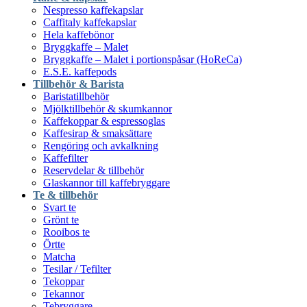
Nespresso kaffekapslar
Caffitaly kaffekapslar
Hela kaffebönor
Bryggkaffe – Malet
Bryggkaffe – Malet i portionspåsar (HoReCa)
E.S.E. kaffepods
Tillbehör & Barista
Baristatillbehör
Mjölktillbehör & skumkannor
Kaffekoppar & espressoglas
Kaffesirap & smaksättare
Rengöring och avkalkning
Kaffefilter
Reservdelar & tillbehör
Glaskannor till kaffebryggare
Te & tillbehör
Svart te
Grönt te
Rooibos te
Örtte
Matcha
Tesilar / Tefilter
Tekoppar
Tekannor
Tebryggare