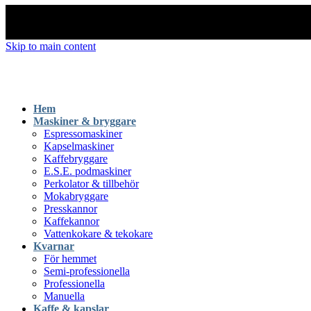
Skip to main content
Hem
Maskiner & bryggare
Espressomaskiner
Kapselmaskiner
Kaffebryggare
E.S.E. podmaskiner
Perkolator & tillbehör
Mokabryggare
Presskannor
Kaffekannor
Vattenkokare & tekokare
Kvarnar
För hemmet
Semi-professionella
Professionella
Manuella
Kaffe & kapslar