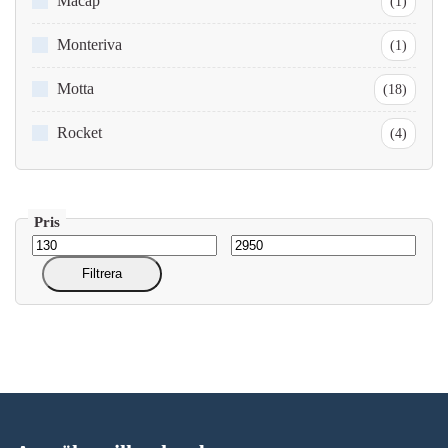
Macap
(1)
Monteriva
(1)
Motta
(18)
Rocket
(4)
Filtrera
Min
Max
pris
pris