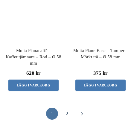
Motta Pianacaffé –
Motta Plane Base – Tamper –
Kaffeutjämnare – Röd – Ø 58
Mörkt trä – Ø 58 mm
mm
620 kr
375 kr
LÄGG I VARUKORG
LÄGG I VARUKORG
1
2