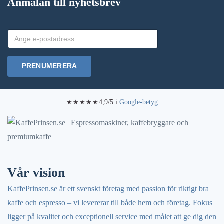
Anmälan till nyhetsbrev
PRENUMERERA
4,9/5 i
Google-betyg
★★★★★
Vår vision
KaffePrinsen.se är ett svenskt företag med passion för riktigt bra
kaffe och espresso – vi levererar till både hem och företag. Fokus
ligger på kvalitet och exceptionell service med målet att ge dig den