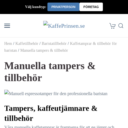
Välj kundtyp:
PRIVATPERSON
FÖRETAG
Skip to main content
Hem
/
Kaffetillbehör
/
Baristatillbehör
/
Kaffetamprar & tillbehör för
baristan
/
Manuella tampers & tillbehör
Manuella tampers &
tillbehör
Tampers, kaffeutjämnare &
tillbehör
Våra manuella kaffetamprar är framtagna för att ge jämnt och