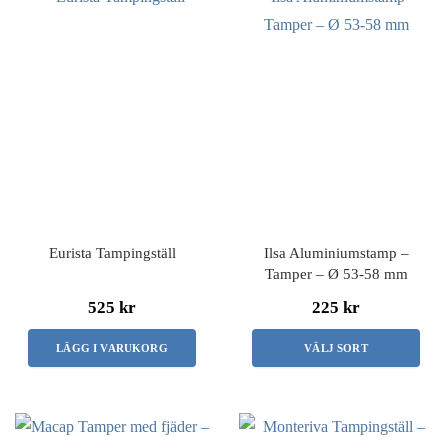
här
produkten
har
flera
varianter.
De
olika
alternativen
kan
Eurista Tampingställ
Ilsa Aluminiumstamp –
Tamper – Ø 53-58 mm
väljas
på
525 kr
225 kr
produktsidan
LÄGG I VARUKORG
VÄLJ SORT