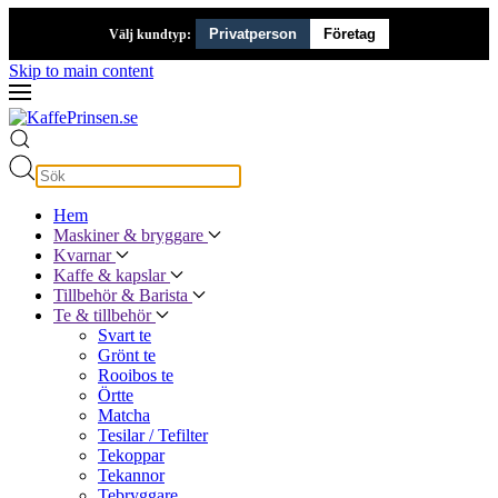
Privatperson
Företag
Välj kundtyp:
Skip to main content
Hem
Maskiner & bryggare
Kvarnar
Kaffe & kapslar
Tillbehör & Barista
Te & tillbehör
Svart te
Grönt te
Rooibos te
Örtte
Matcha
Tesilar / Tefilter
Tekoppar
Tekannor
Tebryggare