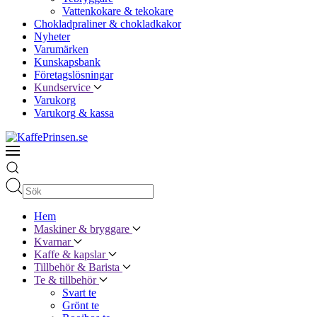
Vattenkokare & tekokare
Chokladpraliner & chokladkakor
Nyheter
Varumärken
Kunskapsbank
Företagslösningar
Kundservice
Varukorg
Varukorg & kassa
Hem
Maskiner & bryggare
Kvarnar
Kaffe & kapslar
Tillbehör & Barista
Te & tillbehör
Svart te
Grönt te