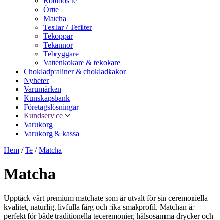
Rooibos te
Örtte
Matcha
Tesilar / Tefilter
Tekoppar
Tekannor
Tebryggare
Vattenkokare & tekokare
Chokladpraliner & chokladkakor
Nyheter
Varumärken
Kunskapsbank
Företagslösningar
Kundservice
Varukorg
Varukorg & kassa
Hem
/
Te
/
Matcha
Matcha
Upptäck vårt premium matchate som är utvalt för sin ceremoniella
kvalitet, naturligt livfulla färg och rika smakprofil. Matchan är
perfekt för både traditionella teceremonier, hälsosamma drycker och