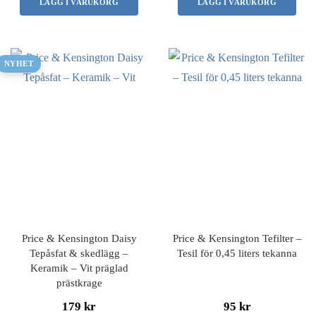
LÄGG I VARUKORG
LÄGG I VARUKORG
NYHET
Price & Kensington Daisy
Price & Kensington Tefilter –
Tepåsfat & skedlägg –
Tesil för 0,45 liters tekanna
Keramik – Vit präglad
prästkrage
179 kr
95 kr