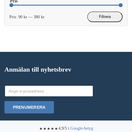
Filtrera
Pris:
90 kr
—
380 kr
Min
Max
pris
pris
Anmälan till nyhetsbrev
PRENUMERERA
4,9/5 i
Google-betyg
★★★★★