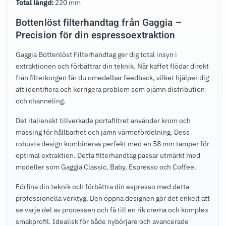
Total längd:
220 mm
Bottenlöst filterhandtag från Gaggia –
Precision för din espressoextraktion
Gaggia Bottenlöst Filterhandtag ger dig total insyn i
extraktionen och förbättrar din teknik. När kaffet flödar direkt
från filterkorgen får du omedelbar feedback, vilket hjälper dig
att identifiera och korrigera problem som ojämn distribution
och channeling.
Det italienskt tillverkade portafiltret använder krom och
mässing för hållbarhet och jämn värmefördelning. Dess
robusta design kombineras perfekt med en 58 mm tamper för
optimal extraktion. Detta filterhandtag passar utmärkt med
modeller som Gaggia Classic, Baby, Espresso och Coffee.
Förfina din teknik och förbättra din espresso med detta
professionella verktyg. Den öppna designen gör det enkelt att
se varje del av processen och få till en rik crema och komplex
smakprofil. Idealisk för både nybörjare och avancerade