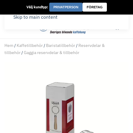
Välj kundtyp:
PRIVATPERSON
FÖRETAG
Skip to main content
Hem
/
Kaffetillbehör
/
Baristatillbehör
/
Reservdelar &
tillbehör
/
Gaggia reservdelar & tillbehör