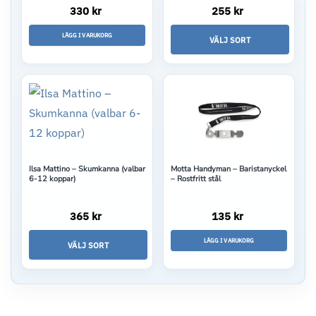
330 kr
255 kr
LÄGG I VARUKORG
VÄLJ SORT
Den
här
produkten
har
flera
varianter.
Ilsa Mattino – Skumkanna (valbar
Motta Handyman – Baristanyckel
6-12 koppar)
– Rostfritt stål
De
olika
365 kr
135 kr
alternativen
kan
LÄGG I VARUKORG
VÄLJ SORT
väljas
Den
på
här
produktsidan
produkten