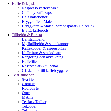
Kaffe & kapslar
Nespresso kaffekapslar
Caffitaly kaffekapslar
Hela kaffebönor
Bryggkaffe – Malet
Bryggkaffe – Malet i portionspåsar (HoReCa)
E.S.E. kaffepods
Tillbehör & Barista
Baristatillbehör
Mjölktillbehör & skumkannor
Kaffekoppar & espressoglas
Kaffesirap & smaksättare
Rengöring och avkalkning
Kaffefilter
Reservdelar & tillbehör
Glaskannor till kaffebryggare
Te & tillbehör
Svart te
Grönt te
Rooibos te
Örtte
Matcha
Tesilar / Tefilter
Tekoppar
Tekannor