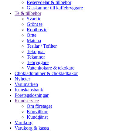
Reservdelar & tillbehör
Glaskannor till kaffebryggare
Te & tillbehör
Svart te
Grönt te
Rooibos te
Örtte
Matcha
Tesilar / Tefilter
Tekoppar
Tekannor
Tebryggare
Vattenkokare & tekokare
Chokladpraliner & chokladkakor
Nyheter
Varumärken
Kunskapsbank
Företagslösningar
Kundservice
Om företaget
Köpvillkor
Kundtjänst
Varukorg
Varukorg & kassa