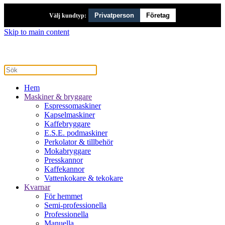
Privatperson
Företag
Välj kundtyp:
Skip to main content
Hem
Maskiner & bryggare
Espressomaskiner
Kapselmaskiner
Kaffebryggare
E.S.E. podmaskiner
Perkolator & tillbehör
Mokabryggare
Presskannor
Kaffekannor
Vattenkokare & tekokare
Kvarnar
För hemmet
Semi-professionella
Professionella
Manuella