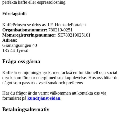
perfekta kaffe eller espressolösning.
Företagsinfo
KaffePrinsen.se drivs av J.F. HemsidePortalen
Organisationsnummer:
780219-0251
Momsregistreringsnummer:
SE780219025101
Adress:
Granängsringen 40
135 44 Tyresö
Fråga oss gärna
Kaffe är en njutningsdryck, men också en funktionell och social
dryck som förenar energi med smakupplevelse. Hos oss hittar du
något som passar oavsett smak och preferens.
Har du frågor är du varmt välkommen att kontakta oss via
formuläret på
kundtjänst-sidan
.
Betalningsalternativ