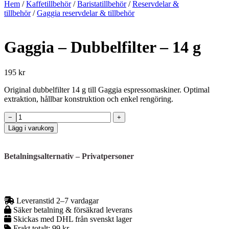
Hem
/
Kaffetillbehör
/
Baristatillbehör
/
Reservdelar &
tillbehör
/
Gaggia reservdelar & tillbehör
Gaggia – Dubbelfilter – 14 g
195 kr
Original dubbelfilter 14 g till Gaggia espressomaskiner. Optimal
extraktion, hållbar konstruktion och enkel rengöring.
Gaggia
−
+
–
Lägg i varukorg
Dubbelfilter
–
14
Betalningsalternativ – Privatpersoner
g
mängd
Leveranstid 2–7 vardagar
Säker betalning & försäkrad leverans
Skickas med DHL från svenskt lager
Frakt totalt:
99 kr