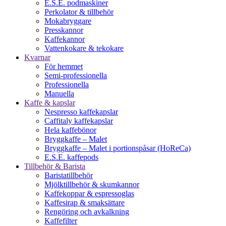
E.S.E. podmaskiner
Perkolator & tillbehör
Mokabryggare
Presskannor
Kaffekannor
Vattenkokare & tekokare
Kvarnar
För hemmet
Semi-professionella
Professionella
Manuella
Kaffe & kapslar
Nespresso kaffekapslar
Caffitaly kaffekapslar
Hela kaffebönor
Bryggkaffe – Malet
Bryggkaffe – Malet i portionspåsar (HoReCa)
E.S.E. kaffepods
Tillbehör & Barista
Baristatillbehör
Mjölktillbehör & skumkannor
Kaffekoppar & espressoglas
Kaffesirap & smaksättare
Rengöring och avkalkning
Kaffefilter