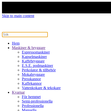
Skip to main content
Hem
Maskiner & bryggare
Espressomaskiner
Kapselmaskiner
Kaffebryggare
E.S.E. podmaskiner
Perkolator & tillbehör
Mokabryggare
Presskannor
Kaffekannor
Vattenkokare & tekokare
Kvarnar
För hemmet
Semi-professionella
Professionella
Manuella