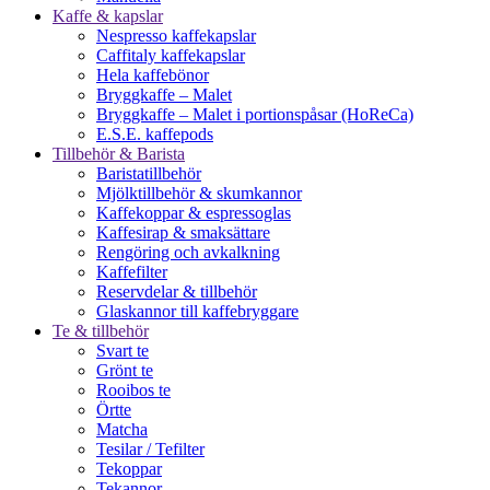
Kaffe & kapslar
Nespresso kaffekapslar
Caffitaly kaffekapslar
Hela kaffebönor
Bryggkaffe – Malet
Bryggkaffe – Malet i portionspåsar (HoReCa)
E.S.E. kaffepods
Tillbehör & Barista
Baristatillbehör
Mjölktillbehör & skumkannor
Kaffekoppar & espressoglas
Kaffesirap & smaksättare
Rengöring och avkalkning
Kaffefilter
Reservdelar & tillbehör
Glaskannor till kaffebryggare
Te & tillbehör
Svart te
Grönt te
Rooibos te
Örtte
Matcha
Tesilar / Tefilter
Tekoppar
Tekannor