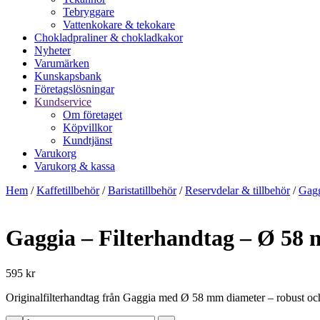
Tebryggare
Vattenkokare & tekokare
Chokladpraliner & chokladkakor
Nyheter
Varumärken
Kunskapsbank
Företagslösningar
Kundservice
Om företaget
Köpvillkor
Kundtjänst
Varukorg
Varukorg & kassa
Hem
/
Kaffetillbehör
/
Baristatillbehör
/
Reservdelar & tillbehör
/
Gagg
Gaggia – Filterhandtag – Ø 58
595 kr
Originalfilterhandtag från Gaggia med Ø 58 mm diameter – robust och