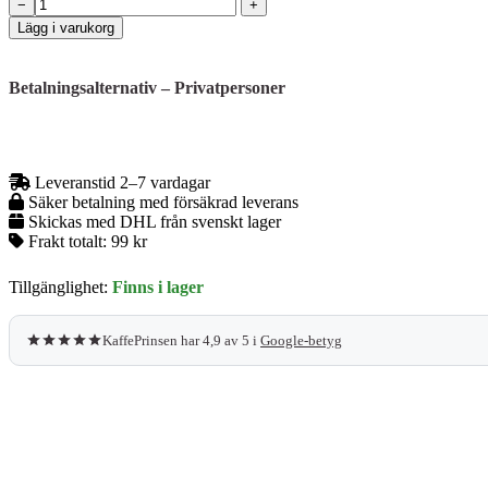
Gaggia
−
+
–
Lägg i varukorg
Filterhandtag
–
Ø
Betalningsalternativ – Privatpersoner
58
mm
mängd
Leveranstid 2–7 vardagar
Säker betalning med försäkrad leverans
Skickas med DHL från svenskt lager
Frakt totalt:
99 kr
Tillgänglighet:
Finns i lager
KaffePrinsen har 4,9 av 5 i
Google-betyg