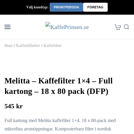
Välj kundtyp:
PRIVATPERSON
FÖRETAG
Skip to main content
Hem
/
Kaffetillbehör
/
Kaffefilter
Melitta – Kaffefilter 1×4 – Full
kartong – 18 x 80 pack (DFP)
545 kr
Full kartong med Melitta kaffefilter 1×4. 18 x 80-pack med
mikrofina aromöppningar. Komposterbara filter i nordisk