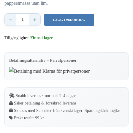
pappersmassa utan lim.
−
+
LÄGG I VARUKORG
Melitta
–
Tillgänglighet:
Finns i lager
Kaffefilter
1x4
–
Betalningsalternativ – Privatpersoner
Full
kartong
–
18
Snabb leverans • normalt 1–4 dagar
x
Säker betalning & försäkrad leverans
80
Skickas med Schenker från svenskt lager. Spårningslänk mejlas.
pack
Frakt totalt:
99 kr
(DFP)
mängd