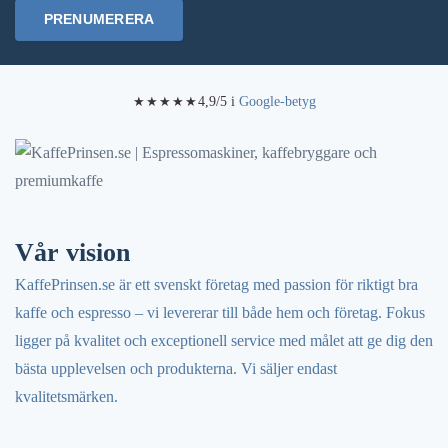
kan
kan
PRENUMERERA
väljas
väljas
på
på
produktsidan
produktsidan
4,9/5 i
Google-betyg
★★★★★
Vår vision
KaffePrinsen.se är ett svenskt företag med passion för riktigt bra
kaffe och espresso – vi levererar till både hem och företag. Fokus
ligger på kvalitet och exceptionell service med målet att ge dig den
bästa upplevelsen och produkterna. Vi säljer endast
kvalitetsmärken.