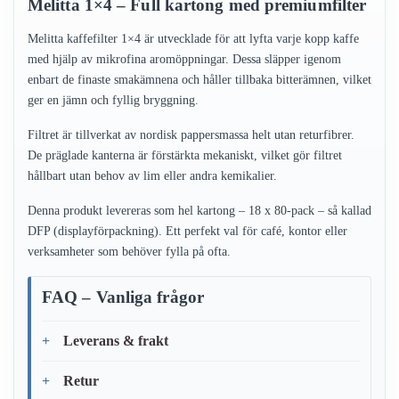
Melitta 1×4 – Full kartong med premiumfilter
Melitta kaffefilter 1×4 är utvecklade för att lyfta varje kopp kaffe
med hjälp av mikrofina aromöppningar. Dessa släpper igenom
enbart de finaste smakämnena och håller tillbaka bitterämnen, vilket
ger en jämn och fyllig bryggning.
Filtret är tillverkat av nordisk pappersmassa helt utan returfibrer.
De präglade kanterna är förstärkta mekaniskt, vilket gör filtret
hållbart utan behov av lim eller andra kemikalier.
Denna produkt levereras som hel kartong – 18 x 80-pack – så kallad
DFP (displayförpackning). Ett perfekt val för café, kontor eller
verksamheter som behöver fylla på ofta.
FAQ – Vanliga frågor
Leverans & frakt
Retur