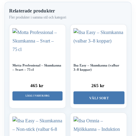
Relaterade produkter
Motta Professional – Skumkanna
Ilsa Easy – Skumkanna (valbar
– Svart – 75 cl
3–8 koppar)
465 kr
265 kr
LÄGG I VARUKORG
VÄLJ SORT
Den
här
produkten
har