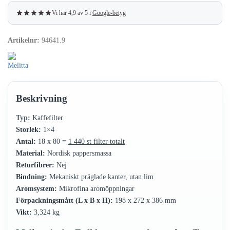
Vi har 4,9 av 5 i
Google-betyg
Artikelnr:
94641.9
Beskrivning
Typ:
Kaffefilter
Storlek:
1×4
Antal:
18 x 80 =
1 440 st filter totalt
Material:
Nordisk pappersmassa
Returfibrer:
Nej
Bindning:
Mekaniskt präglade kanter, utan lim
Aromsystem:
Mikrofina aromöppningar
Förpackningsmått (L x B x H):
198 x 272 x 386 mm
Vikt:
3,324 kg