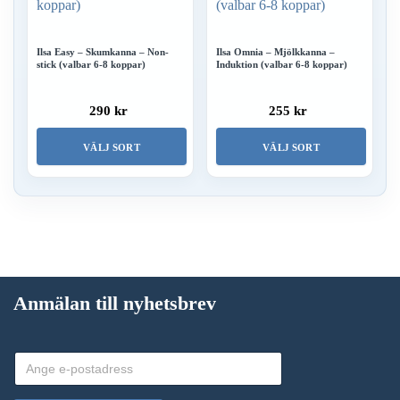
flera
varianter.
Ilsa Easy – Skumkanna – Non-
Ilsa Omnia – Mjölkkanna –
stick (valbar 6-8 koppar)
Induktion (valbar 6-8 koppar)
De
olika
290 kr
255 kr
alternativen
kan
VÄLJ SORT
VÄLJ SORT
väljas
Den
Den
på
här
här
produktsidan
produkten
produkten
har
har
flera
flera
Anmälan till nyhetsbrev
varianter.
varianter.
De
De
olika
olika
alternativen
alternativen