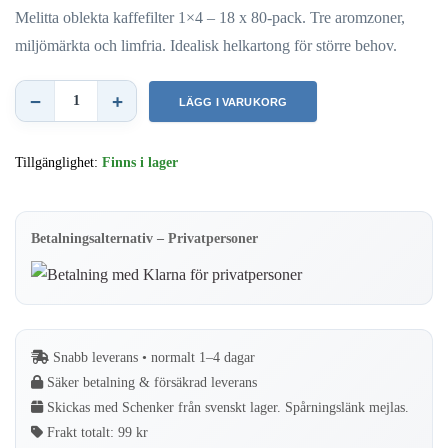
Melitta oblekta kaffefilter 1×4 – 18 x 80-pack. Tre aromzoner,
miljömärkta och limfria. Idealisk helkartong för större behov.
−
+
LÄGG I VARUKORG
Melitta
–
Tillgänglighet:
Finns i lager
Kaffefilter
1x4
–
Betalningsalternativ – Privatpersoner
Oblekta
–
Full
kartong
Snabb leverans • normalt 1–4 dagar
–
Säker betalning & försäkrad leverans
18
Skickas med Schenker från svenskt lager. Spårningslänk mejlas.
x
Frakt totalt:
99 kr