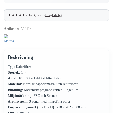
80-
pack
(DFP)
Vi har 4,9 av 5 i
Google-betyg
mängd
Artikelnr:
A14114
Beskrivning
Typ:
Kaffefilter
Storlek:
1×4
Antal:
18 x 80 =
1 440 st filter totalt
Material:
Nordisk pappersmassa utan returfibrer
Bindning:
Mekaniskt präglade kanter – inget lim
Miljömärkning:
FSC och Svanen
Aromsystem:
3 zoner med mikrofina porer
Förpackningsmått (L x B x H):
278 x 202 x 388 mm