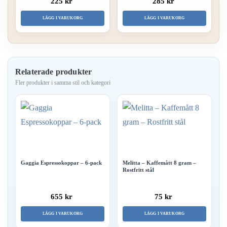
225 kr
285 kr
LÄGG I VARUKORG
LÄGG I VARUKORG
Relaterade produkter
Gaggia Espressokoppar – 6-pack
Melitta – Kaffemått 8 gram –
Rostfritt stål
655 kr
75 kr
LÄGG I VARUKORG
LÄGG I VARUKORG