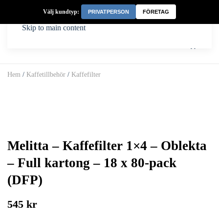
Välj kundtyp:
PRIVATPERSON
FÖRETAG
Skip to main content
Hem
/
Kaffetillbehör
/
Kaffefilter
Melitta – Kaffefilter 1×4 – Oblekta
– Full kartong – 18 x 80-pack
(DFP)
545 kr