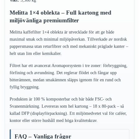
Vikt:
3,308 kg
Melitta 1×4 oblekta – Full kartong med
miljövänliga premiumfilter
Melitta kaffefilter 1×4 oblekta är utvecklade för att ge både
maximal smak och minimal miljöpåverkan. Tillverkade av nordisk
pappersmassa utan returfibrer och med mekaniskt präglade kanter –
helt utan lim eller kemikalier.
Filtret har ett avancerat Aromaporsystem i tre zoner: förbryggning,
förfining och avrundning. Det reglerar flödet och fångar upp
bitterämnen, medan smakämnen släpps igenom för en rund och
fyllig bryggning.
Produkten är 100 % komposterbar och bär både FSC- och
Svanenmärkning. Levereras som hel kartong – 18 x 80-pack – så
kallad DFP (displayförpackning). Ett miljömedvetet val för caféer,
kontor eller större hushåll med höga kvalitetskrav.
FAQ – Vanliga frågor