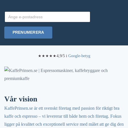
De
olika
alternativen
kan
PRENUMERERA
väljas
på
produktsidan
4,9/5 i
Google-betyg
★★★★★
Vår vision
KaffePrinsen.se är ett svenskt företag med passion för riktigt bra
kaffe och espresso – vi levererar till både hem och företag. Fokus
ligger på kvalitet och exceptionell service med målet att ge dig den