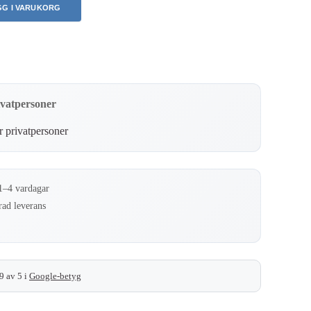
GG I VARUKORG
ivatpersoner
1–4 vardagar
rad leverans
9 av 5 i
Google-betyg