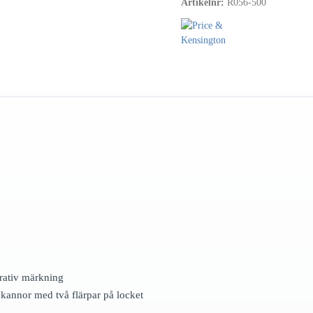
Artikelnr:
R056-500
rativ märkning
kannor med två flärpar på locket