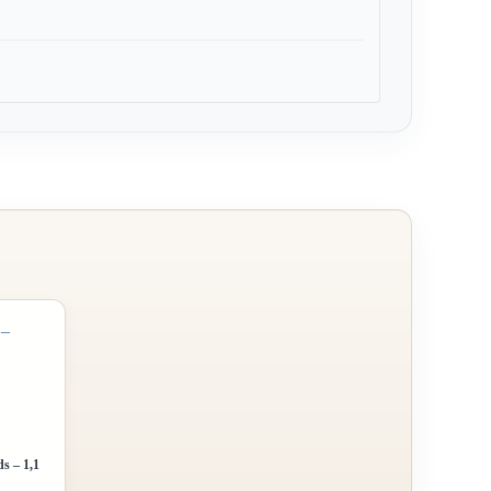
s – 1,1