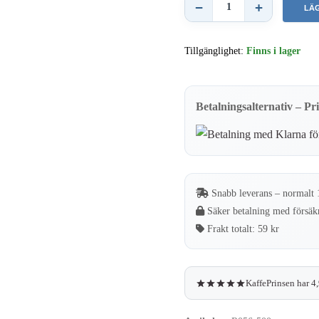
−
+
LÄ
Price
&
Tillgänglighet:
Finns i lager
Kensington
Tefilter
–
Betalningsalternativ – Pr
Tesil
för
0,45
liters
Snabb leverans – normalt 
tekanna
Säker betalning med försäk
mängd
Frakt totalt:
59 kr
KaffePrinsen har 4,