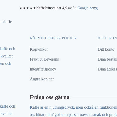
KaffePrinsen har 4,9 av 5 i
Google-betyg
★★★★★
KÖPVILLKOR & POLICY
DITT KO
 kaffe och
Köpvillkor
Ditt konto
kvalitet
Frakt & Leverans
Dina bestäl
sen och
Integritetspolicy
Dina adress
Ångra köp här
Fråga oss gärna
 kaffe och
Kaffe är en njutningsdryck, men också en funktionel
kvalitet
oss hittar du något som passar oavsett smak och pref