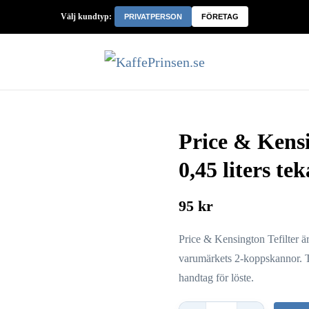
Välj kundtyp:
PRIVATPERSON
FÖRETAG
Price & Kensin
0,45 liters te
95 kr
Price & Kensington Tefilter är 
varumärkets 2-koppskannor. Ti
handtag för löste.