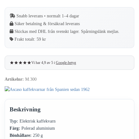
–
Polerad
Snabb leverans • normalt 1–4 dagar
aluminium
Säker betalning & försäkrad leverans
mängd
Skickas med DHL från svenskt lager. Spårningslänk mejlas.
Frakt totalt:
59 kr
Vi har 4,9 av 5 i
Google-betyg
Artikelnr:
M.300
Beskrivning
Typ:
Elektrisk kaffekvarn
Färg:
Polerad aluminium
Bönhållare:
250 g