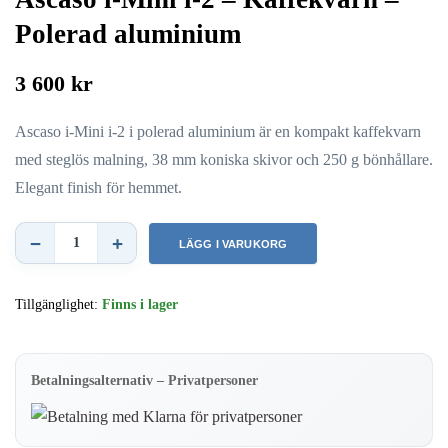
Polerad aluminium
3 600 kr
Ascaso i-Mini i-2 i polerad aluminium är en kompakt kaffekvarn
med steglös malning, 38 mm koniska skivor och 250 g bönhållare.
Elegant finish för hemmet.
−
+
LÄGG I VARUKORG
Ascaso
i-
Tillgänglighet:
Finns i lager
Mini
i-
2
Betalningsalternativ – Privatpersoner
–
Kaffekvarn