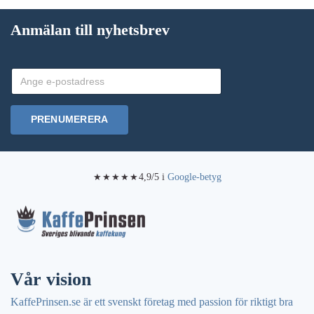
Anmälan till nyhetsbrev
PRENUMERERA
4,9/5 i
Google-betyg
★★★★★
Vår vision
KaffePrinsen.se är ett svenskt företag med passion för riktigt bra