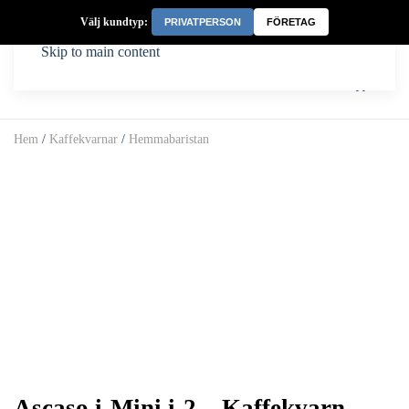
Välj kundtyp:
PRIVATPERSON
FÖRETAG
Skip to main content
Hem
/
Kaffekvarnar
/
Hemmabaristan
Ascaso i-Mini i-2 – Kaffekvarn –