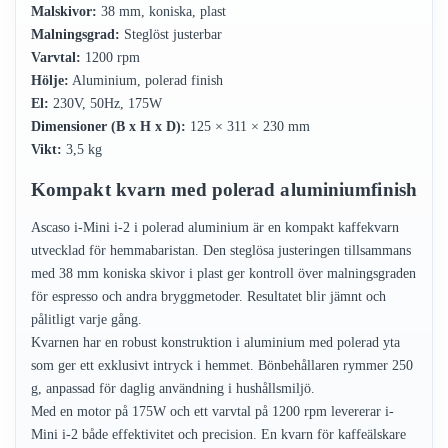
Malskivor:
38 mm, koniska, plast
Malningsgrad:
Steglöst justerbar
Varvtal:
1200 rpm
Hölje:
Aluminium, polerad finish
El:
230V, 50Hz, 175W
Dimensioner (B x H x D):
125 × 311 × 230 mm
Vikt:
3,5 kg
Kompakt kvarn med polerad aluminiumfinish
Ascaso i-Mini i-2 i polerad aluminium är en kompakt kaffekvarn
utvecklad för hemmabaristan. Den steglösa justeringen tillsammans
med 38 mm koniska skivor i plast ger kontroll över malningsgraden
för espresso och andra bryggmetoder. Resultatet blir jämnt och
pålitligt varje gång.
Kvarnen har en robust konstruktion i aluminium med polerad yta
som ger ett exklusivt intryck i hemmet. Bönbehållaren rymmer 250
g, anpassad för daglig användning i hushållsmiljö.
Med en motor på 175W och ett varvtal på 1200 rpm levererar i-
Mini i-2 både effektivitet och precision. En kvarn för kaffeälskare