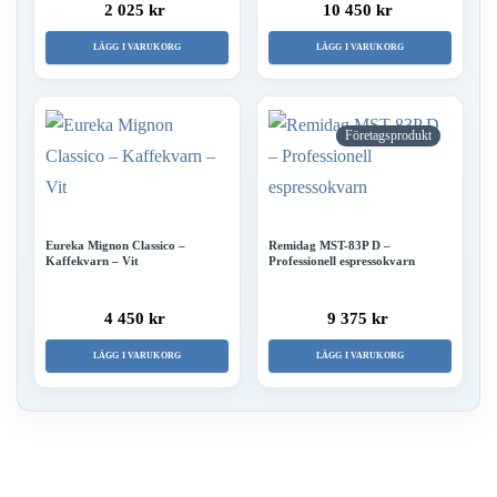
2 025 kr
10 450 kr
LÄGG I VARUKORG
LÄGG I VARUKORG
Företagsprodukt
Eureka Mignon Classico –
Remidag MST-83P D –
Kaffekvarn – Vit
Professionell espressokvarn
4 450 kr
9 375 kr
LÄGG I VARUKORG
LÄGG I VARUKORG