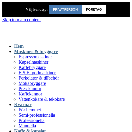
Välj kundtyp:
PRIVATPERSON
FÖRETAG
Skip to main content
Hem
Maskiner & bryggare
Espressomaskiner
Kapselmaskiner
Kaffebryggare
E.S.E. podmaskiner
Perkolator & tillbehör
Mokabryggare
Presskannor
Kaffekannor
Vattenkokare & tekokare
Kvarnar
För hemmet
Semi-professionella
Professionella
Manuella
Kaffe & kapslar