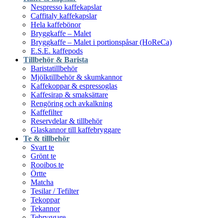
Nespresso kaffekapslar
Caffitaly kaffekapslar
Hela kaffebönor
Bryggkaffe – Malet
Bryggkaffe – Malet i portionspåsar (HoReCa)
E.S.E. kaffepods
Tillbehör & Barista
Baristatillbehör
Mjölktillbehör & skumkannor
Kaffekoppar & espressoglas
Kaffesirap & smaksättare
Rengöring och avkalkning
Kaffefilter
Reservdelar & tillbehör
Glaskannor till kaffebryggare
Te & tillbehör
Svart te
Grönt te
Rooibos te
Örtte
Matcha
Tesilar / Tefilter
Tekoppar
Tekannor
Tebryggare