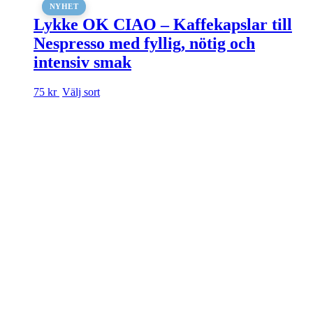
NYHET
Lykke OK CIAO – Kaffekapslar till
Nespresso med fyllig, nötig och
intensiv smak
Den
75 kr
Välj sort
här
produkten
har
flera
varianter.
De
olika
alternativen
kan
väljas
på
produktsidan