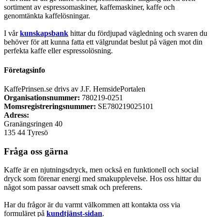
sortiment av espressomaskiner, kaffemaskiner, kaffe och
genomtänkta kaffelösningar.
I vår
kunskapsbank
hittar du fördjupad vägledning och svaren du
behöver för att kunna fatta ett välgrundat beslut på vägen mot din
perfekta kaffe eller espressolösning.
Företagsinfo
KaffePrinsen.se drivs av J.F. HemsidePortalen
Organisationsnummer:
780219-0251
Momsregistreringsnummer:
SE780219025101
Adress:
Granängsringen 40
135 44 Tyresö
Fråga oss gärna
Kaffe är en njutningsdryck, men också en funktionell och social
dryck som förenar energi med smakupplevelse. Hos oss hittar du
något som passar oavsett smak och preferens.
Har du frågor är du varmt välkommen att kontakta oss via
formuläret på
kundtjänst-sidan
.