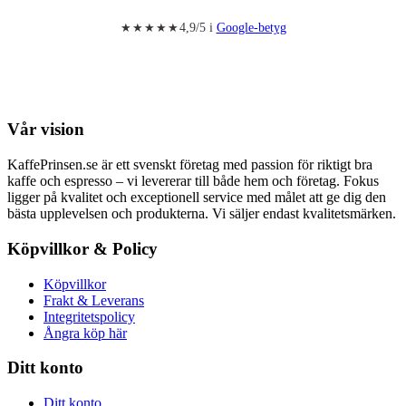
produktsidan
4,9/5 i
Google-betyg
★★★★★
Vår vision
KaffePrinsen.se är ett svenskt företag med passion för riktigt bra
kaffe och espresso – vi levererar till både hem och företag. Fokus
ligger på kvalitet och exceptionell service med målet att ge dig den
bästa upplevelsen och produkterna. Vi säljer endast kvalitetsmärken.
Köpvillkor & Policy
Köpvillkor
Frakt & Leverans
Integritetspolicy
Ångra köp här
Ditt konto
Ditt konto