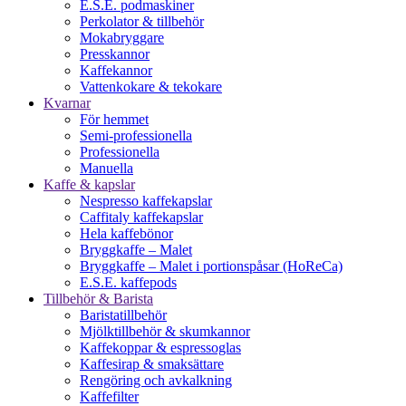
E.S.E. podmaskiner
Perkolator & tillbehör
Mokabryggare
Presskannor
Kaffekannor
Vattenkokare & tekokare
Kvarnar
För hemmet
Semi-professionella
Professionella
Manuella
Kaffe & kapslar
Nespresso kaffekapslar
Caffitaly kaffekapslar
Hela kaffebönor
Bryggkaffe – Malet
Bryggkaffe – Malet i portionspåsar (HoReCa)
E.S.E. kaffepods
Tillbehör & Barista
Baristatillbehör
Mjölktillbehör & skumkannor
Kaffekoppar & espressoglas
Kaffesirap & smaksättare
Rengöring och avkalkning
Kaffefilter