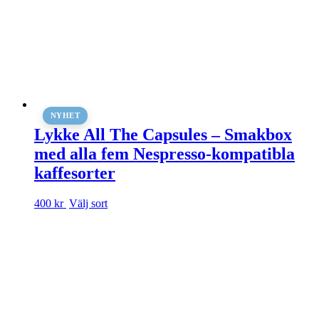
NYHET
Lykke All The Capsules – Smakbox
med alla fem Nespresso-kompatibla
kaffesorter
Den
400 kr
Välj sort
här
produkten
har
flera
varianter.
De
olika
alternativen
kan