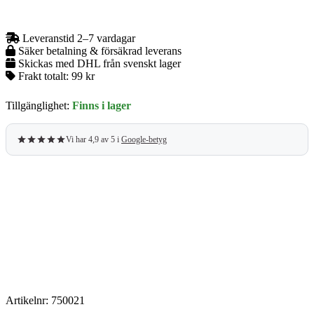
Kaffekapslar
(10-
pack)
Leveranstid 2–7 vardagar
mängd
Säker betalning & försäkrad leverans
Skickas med DHL från svenskt lager
Frakt totalt:
99 kr
Tillgänglighet:
Finns i lager
Vi har 4,9 av 5 i
Google-betyg
Artikelnr:
750021