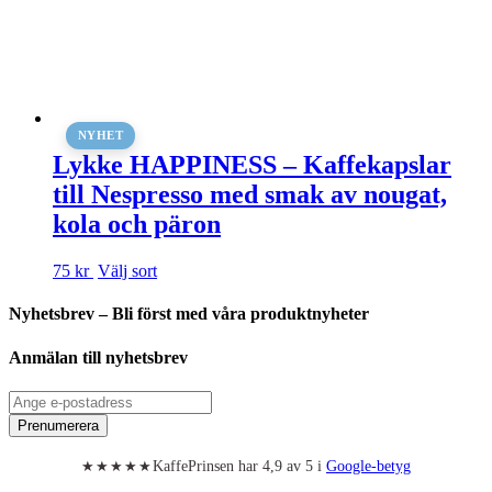
NYHET
Lykke HAPPINESS – Kaffekapslar
till Nespresso med smak av nougat,
kola och päron
Den
75 kr
Välj sort
här
produkten
Nyhetsbrev – Bli först med våra produktnyheter
har
flera
Anmälan till nyhetsbrev
varianter.
De
olika
Prenumerera
alternativen
kan
KaffePrinsen har 4,9 av 5 i
Google-betyg
väljas
★★★★★
på