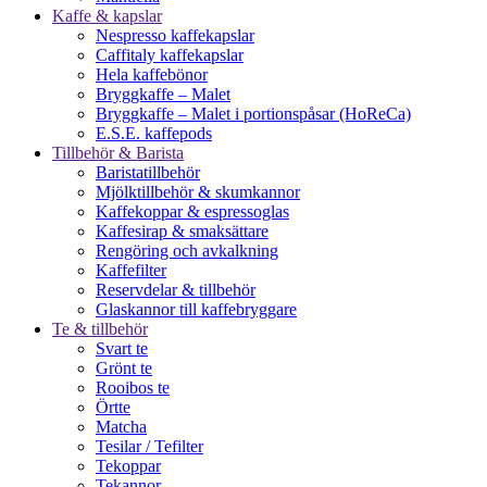
Kaffe & kapslar
Nespresso kaffekapslar
Caffitaly kaffekapslar
Hela kaffebönor
Bryggkaffe – Malet
Bryggkaffe – Malet i portionspåsar (HoReCa)
E.S.E. kaffepods
Tillbehör & Barista
Baristatillbehör
Mjölktillbehör & skumkannor
Kaffekoppar & espressoglas
Kaffesirap & smaksättare
Rengöring och avkalkning
Kaffefilter
Reservdelar & tillbehör
Glaskannor till kaffebryggare
Te & tillbehör
Svart te
Grönt te
Rooibos te
Örtte
Matcha
Tesilar / Tefilter
Tekoppar
Tekannor