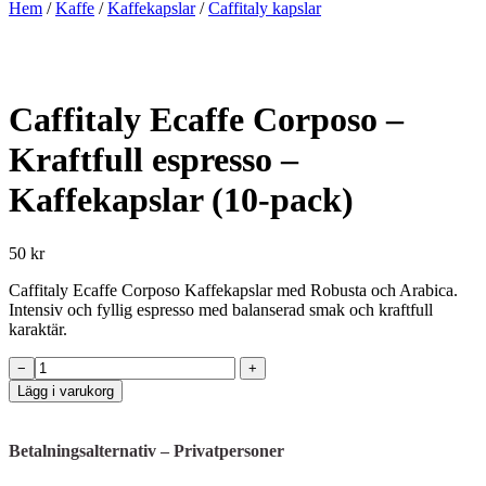
Hem
/
Kaffe
/
Kaffekapslar
/
Caffitaly kapslar
Caffitaly Ecaffe Corposo –
Kraftfull espresso –
Kaffekapslar (10-pack)
50 kr
Caffitaly Ecaffe Corposo Kaffekapslar med Robusta och Arabica.
Intensiv och fyllig espresso med balanserad smak och kraftfull
karaktär.
Caffitaly
−
+
Ecaffe
Lägg i varukorg
Corposo
–
Kraftfull
Betalningsalternativ – Privatpersoner
espresso
–