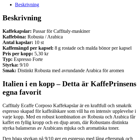
Beskrivning
Beskrivning
Kaffekapslar:
Passar för Caffitaly-maskiner
Kaffeböna:
Robusta / Arabica
Antal kapslar:
10 st
Kaffemängd per kapsel:
8 g rostade och malda bönor per kapsel
Pris per kopp:
5,30 kr
Typ:
Espresso Forte
Styrka:
9/10
Smak:
Distinkt Robusta med avrundande Arabica för aromen
Italien i en kopp – Detta är KaffePrinsens
egna favorit
Caffitaly Ecaffe Corposo Kaffekapslar är en kraftfull och smakrik
espresso skapad för kaffeälskare som vill ha en intensiv upplevelse i
varje kopp. Med en robust kombination av Robusta och Arabica får
kaffet en fyllig kropp och en djup arom, där Robustans distinkta
styrka balanseras av Arabicans mjuka och aromatiska toner.
Den höga styrkan på 9/10 ger en espresso med lång eftersmak och