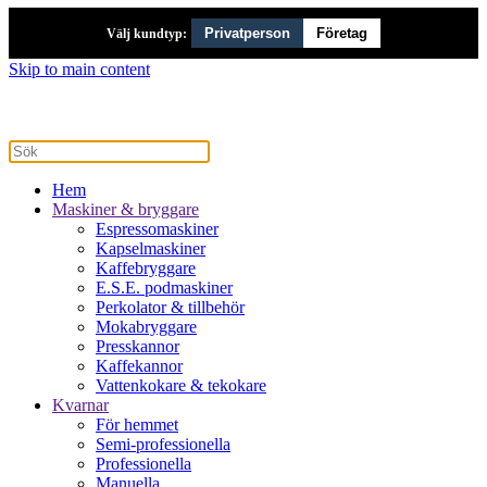
Privatperson
Företag
Välj kundtyp:
Skip to main content
Hem
Maskiner & bryggare
Espressomaskiner
Kapselmaskiner
Kaffebryggare
E.S.E. podmaskiner
Perkolator & tillbehör
Mokabryggare
Presskannor
Kaffekannor
Vattenkokare & tekokare
Kvarnar
För hemmet
Semi-professionella
Professionella
Manuella