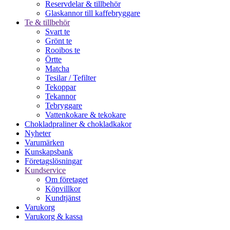
Reservdelar & tillbehör
Glaskannor till kaffebryggare
Te & tillbehör
Svart te
Grönt te
Rooibos te
Örtte
Matcha
Tesilar / Tefilter
Tekoppar
Tekannor
Tebryggare
Vattenkokare & tekokare
Chokladpraliner & chokladkakor
Nyheter
Varumärken
Kunskapsbank
Företagslösningar
Kundservice
Om företaget
Köpvillkor
Kundtjänst
Varukorg
Varukorg & kassa