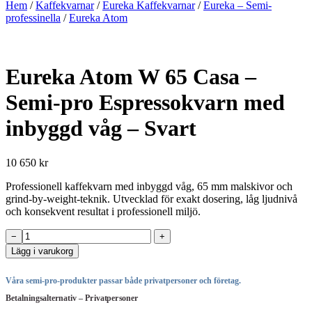
Hem
/
Kaffekvarnar
/
Eureka Kaffekvarnar
/
Eureka – Semi-
professinella
/
Eureka Atom
Eureka Atom W 65 Casa –
Semi-pro Espressokvarn med
inbyggd våg – Svart
10 650 kr
Professionell kaffekvarn med inbyggd våg, 65 mm malskivor och
grind-by-weight-teknik. Utvecklad för exakt dosering, låg ljudnivå
och konsekvent resultat i professionell miljö.
Eureka
−
+
Atom
Lägg i varukorg
W
65
Våra semi-pro-produkter passar både privatpersoner och företag.
Casa
–
Betalningsalternativ – Privatpersoner
Semi-