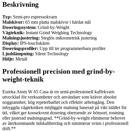
Beskrivning
Typ:
Semi-pro espressokvarn
Malskivor:
65 mm platta malskivor i härdat stål
Doseringssystem:
Grind-by-Weight
Vägteknik:
Instant Grind Weighing Technology
Malningsjustering:
Steglös mikrometrisk justering
Display:
IPS-touchskärm
Doseringsprofiler:
Upp till tre programmerbara profiler
Ljuddämpning:
Silent Technology
Hölje:
Metall
Professionell precision med grind-by-
weight-teknik
Eureka Atom W 65 Casa är en semi-professionell kaffekvarn
utvecklad för verksamheter och användare som kräver absolut
noggrannhet, hög repeterbarhet och effektiv arbetsgång. Den
inbyggda vågtekniken möjliggör malning baserad på vikt istället för
tid, vilket ger konsekvent dosering oberoende av bönsort, rostning
eller justerad malningsgrad. **Grind-by-weight eliminerar behovet
av återkommande tidskalibrering och minimerar svinn i professionell
drift.**