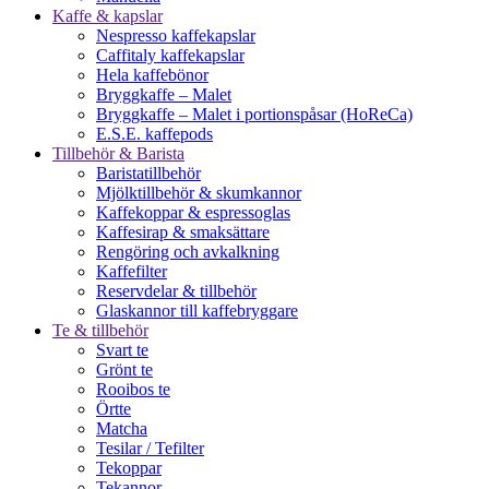
Kaffe & kapslar
Nespresso kaffekapslar
Caffitaly kaffekapslar
Hela kaffebönor
Bryggkaffe – Malet
Bryggkaffe – Malet i portionspåsar (HoReCa)
E.S.E. kaffepods
Tillbehör & Barista
Baristatillbehör
Mjölktillbehör & skumkannor
Kaffekoppar & espressoglas
Kaffesirap & smaksättare
Rengöring och avkalkning
Kaffefilter
Reservdelar & tillbehör
Glaskannor till kaffebryggare
Te & tillbehör
Svart te
Grönt te
Rooibos te
Örtte
Matcha
Tesilar / Tefilter
Tekoppar
Tekannor