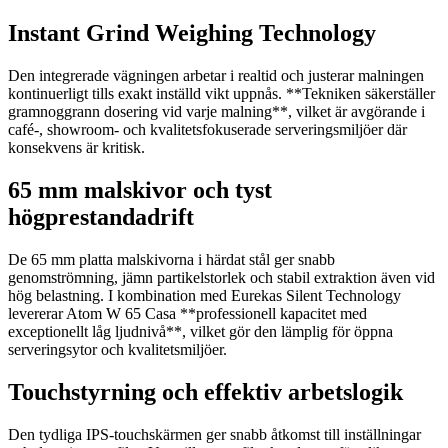
Instant Grind Weighing Technology
Den integrerade vägningen arbetar i realtid och justerar malningen
kontinuerligt tills exakt inställd vikt uppnås. **Tekniken säkerställer
gramnoggrann dosering vid varje malning**, vilket är avgörande i
café-, showroom- och kvalitetsfokuserade serveringsmiljöer där
konsekvens är kritisk.
65 mm malskivor och tyst
högprestandadrift
De 65 mm platta malskivorna i härdat stål ger snabb
genomströmning, jämn partikelstorlek och stabil extraktion även vid
hög belastning. I kombination med Eurekas Silent Technology
levererar Atom W 65 Casa **professionell kapacitet med
exceptionellt låg ljudnivå**, vilket gör den lämplig för öppna
serveringsytor och kvalitetsmiljöer.
Touchstyrning och effektiv arbetslogik
Den tydliga IPS-touchskärmen ger snabb åtkomst till inställningar