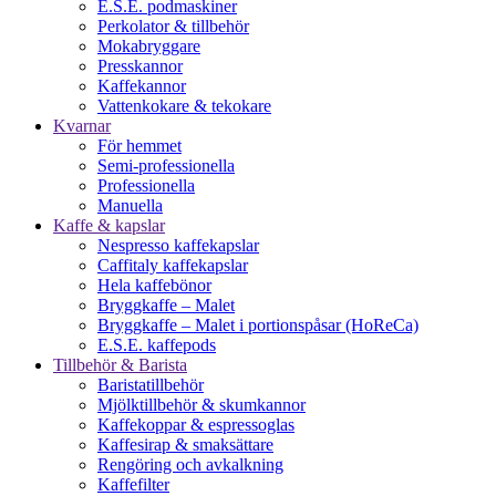
E.S.E. podmaskiner
Perkolator & tillbehör
Mokabryggare
Presskannor
Kaffekannor
Vattenkokare & tekokare
Kvarnar
För hemmet
Semi-professionella
Professionella
Manuella
Kaffe & kapslar
Nespresso kaffekapslar
Caffitaly kaffekapslar
Hela kaffebönor
Bryggkaffe – Malet
Bryggkaffe – Malet i portionspåsar (HoReCa)
E.S.E. kaffepods
Tillbehör & Barista
Baristatillbehör
Mjölktillbehör & skumkannor
Kaffekoppar & espressoglas
Kaffesirap & smaksättare
Rengöring och avkalkning
Kaffefilter