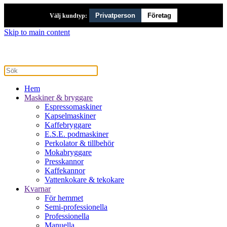
Privatperson
Företag
Välj kundtyp:
Skip to main content
Hem
Maskiner & bryggare
Espressomaskiner
Kapselmaskiner
Kaffebryggare
E.S.E. podmaskiner
Perkolator & tillbehör
Mokabryggare
Presskannor
Kaffekannor
Vattenkokare & tekokare
Kvarnar
För hemmet
Semi-professionella
Professionella
Manuella