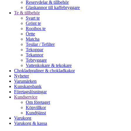
Reservdelar & tillbehör
Glaskannor till kaffebryggare
Te & tillbehör
Svart te
Grönt te
Rooibos te
Örtte
Matcha
Tesilar / Tefilter
Tekoppar
Tekannor
Tebryggare
Vattenkokare & tekokare
Chokladpraliner & chokladkakor
Nyheter
Varumärken
Kunskapsbank
Företagslösningar
Kundservice
Om företaget
Köpvillkor
Kundtjänst
Varukorg
Varukorg & kassa