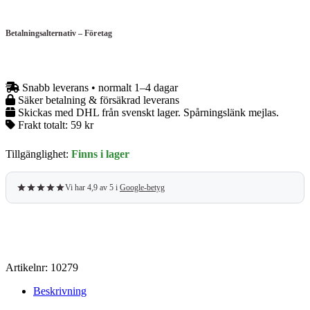
pro
Espressokvarn
Betalningsalternativ – Företag
med
inbyggd
våg
–
Svart
Snabb leverans • normalt 1–4 dagar
mängd
Säker betalning & försäkrad leverans
Skickas med DHL från svenskt lager. Spårningslänk mejlas.
Frakt totalt:
59 kr
Tillgänglighet:
Finns i lager
Vi har 4,9 av 5 i
Google-betyg
Artikelnr:
10279
Beskrivning