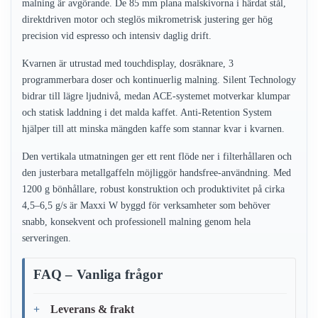
malning är avgörande. De 85 mm plana malskivorna i härdat stål,
direktdriven motor och steglös mikrometrisk justering ger hög
precision vid espresso och intensiv daglig drift.
Kvarnen är utrustad med touchdisplay, dosräknare, 3
programmerbara doser och kontinuerlig malning. Silent Technology
bidrar till lägre ljudnivå, medan ACE-systemet motverkar klumpar
och statisk laddning i det malda kaffet. Anti-Retention System
hjälper till att minska mängden kaffe som stannar kvar i kvarnen.
Den vertikala utmatningen ger ett rent flöde ner i filterhållaren och
den justerbara metallgaffeln möjliggör handsfree-användning. Med
1200 g bönhållare, robust konstruktion och produktivitet på cirka
4,5–6,5 g/s är Maxxi W byggd för verksamheter som behöver
snabb, konsekvent och professionell malning genom hela
serveringen.
FAQ – Vanliga frågor
Leverans & frakt