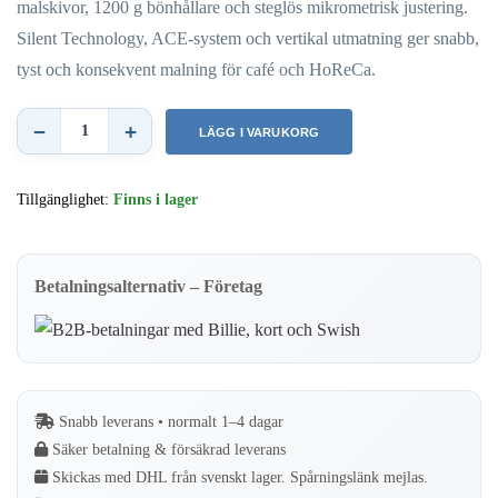
malskivor, 1200 g bönhållare och steglös mikrometrisk justering.
Silent Technology, ACE-system och vertikal utmatning ger snabb,
tyst och konsekvent malning för café och HoReCa.
−
+
LÄGG I VARUKORG
Eureka
Maxxi
Tillgänglighet:
Finns i lager
W
–
Professionell
Betalningsalternativ – Företag
kaffekvarn
–
Svart
mängd
Snabb leverans • normalt 1–4 dagar
Säker betalning & försäkrad leverans
Skickas med DHL från svenskt lager. Spårningslänk mejlas.