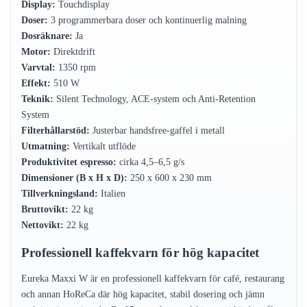
Display:
Touchdisplay
Doser:
3 programmerbara doser och kontinuerlig malning
Dosräknare:
Ja
Motor:
Direktdrift
Varvtal:
1350 rpm
Effekt:
510 W
Teknik:
Silent Technology, ACE-system och Anti-Retention
System
Filterhållarstöd:
Justerbar handsfree-gaffel i metall
Utmatning:
Vertikalt utflöde
Produktivitet espresso:
cirka 4,5–6,5 g/s
Dimensioner (B x H x D):
250 x 600 x 230 mm
Tillverkningsland:
Italien
Bruttovikt:
22 kg
Nettovikt:
22 kg
Professionell kaffekvarn för hög kapacitet
Eureka Maxxi W är en professionell kaffekvarn för café, restaurang
och annan HoReCa där hög kapacitet, stabil dosering och jämn