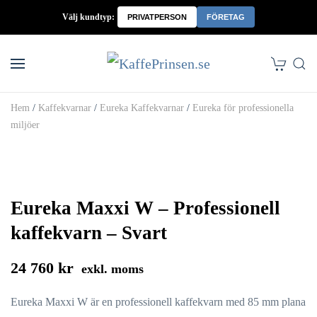
Välj kundtyp:
PRIVATPERSON
FÖRETAG
Skip to main content
Hem
/
Kaffekvarnar
/
Eureka Kaffekvarnar
/
Eureka för professionella
miljöer
Eureka Maxxi W – Professionell
kaffekvarn – Svart
24 760 kr
exkl. moms
Eureka Maxxi W är en professionell kaffekvarn med 85 mm plana