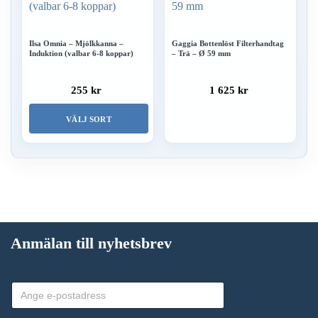
Ilsa Omnia – Mjölkkanna –
Gaggia Bottenlöst Filterhandtag
Induktion (valbar 6-8 koppar)
– Trä – Ø 59 mm
255 kr
1 625 kr
VÄLJ SORT
Den
här
produkten
har
flera
Anmälan till nyhetsbrev
varianter.
De
olika
alternativen