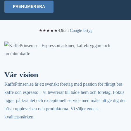
kan
PRENUMERERA
väljas
på
produktsidan
4,9/5 i
Google-betyg
★★★★★
Vår vision
KaffePrinsen.se är ett svenskt företag med passion för riktigt bra
kaffe och espresso – vi levererar till både hem och företag. Fokus
ligger på kvalitet och exceptionell service med målet att ge dig den
bästa upplevelsen och produkterna. Vi säljer endast
kvalitetsmärken.