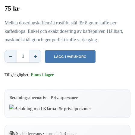
75 kr
Melitta doseringskaffemått rostfritt stål för 8 gram kaffe per
kaffeskopa. Enkel och exakt dosering av kaffepulver. Hållbart,
maskindisktåligt och ger perfekt kaffe varje gång.
−
+
LÄGG I VARUKORG
Melitta
–
Tillgänglighet:
Finns i lager
Kaffemått
8
gram
Betalningsalternativ – Privatpersoner
–
Rostfritt
stål
mängd
Snabb leverans • normalt 1–4 dagar