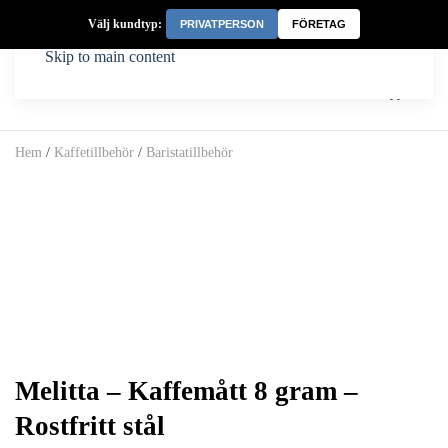
Välj kundtyp:
PRIVATPERSON
FÖRETAG
Skip to main content
Hem
/
Kaffetillbehör
/
Baristatillbehör
Melitta – Kaffemått 8 gram –
Rostfritt stål