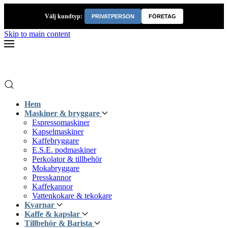
Välj kundtyp:
PRIVATPERSON
FÖRETAG
Skip to main content
Hem
Maskiner & bryggare
Espressomaskiner
Kapselmaskiner
Kaffebryggare
E.S.E. podmaskiner
Perkolator & tillbehör
Mokabryggare
Presskannor
Kaffekannor
Vattenkokare & tekokare
Kvarnar
Kaffe & kapslar
Tillbehör & Barista