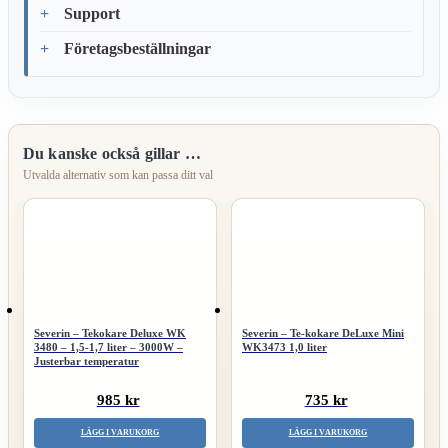
Support
Företagsbeställningar
Du kanske också gillar …
Severin – Tekokare Deluxe WK
Severin – Te-kokare DeLuxe Mini
3480 – 1,5-1,7 liter – 3000W –
WK3473 1,0 liter
Justerbar temperatur
985 kr
735 kr
LÄGG I VARUKORG
LÄGG I VARUKORG