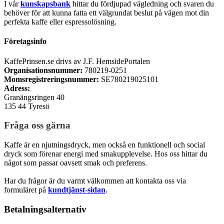
I vår
kunskapsbank
hittar du fördjupad vägledning och svaren du
behöver för att kunna fatta ett välgrundat beslut på vägen mot din
perfekta kaffe eller espressolösning.
Företagsinfo
KaffePrinsen.se drivs av J.F. HemsidePortalen
Organisationsnummer:
780219-0251
Momsregistreringsnummer:
SE780219025101
Adress:
Granängsringen 40
135 44 Tyresö
Fråga oss gärna
Kaffe är en njutningsdryck, men också en funktionell och social
dryck som förenar energi med smakupplevelse. Hos oss hittar du
något som passar oavsett smak och preferens.
Har du frågor är du varmt välkommen att kontakta oss via
formuläret på
kundtjänst-sidan
.
Betalningsalternativ