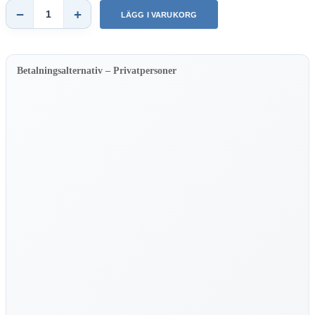
−
+
LÄGG I VARUKORG
Melitta
–
Vattenkokare
Look
Aqua
Betalningsalternativ – Privatpersoner
2.0
–
Svart
mängd