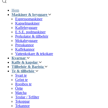
Hem
Maskiner & bryggare
Espressomaskiner
Kapselmaskiner
Kaffebryggare
E.S.E. podmaskiner
Perkolator & tillbehör
Mokabryggare
Presskannor
Kaffekannor
Vattenkokare & tekokare
Kvarnar
Kaffe & kapslar
Tillbehör & Barista
Te & tillbehör
Svart te
Grönt te
Rooibos te
Örtte
Matcha
Tesilar / Tefilter
Tekoppar
Tekannor