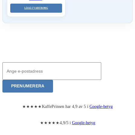
LÄGG I VARUKORG
Nyhetsbrev – Bli först med våra produktnyheter
Anmälan till nyhetsbrev
PRENUMERERA
KaffePrinsen har 4,9 av 5 i
Google-betyg
★★★★★
4,9/5 i
Google-betyg
★★★★★