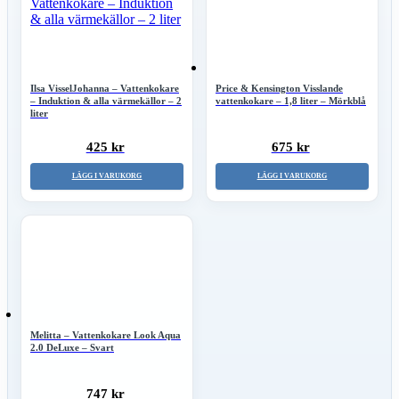
Ilsa VisselJohanna – Vattenkokare
Price & Kensington Visslande
– Induktion & alla värmekällor – 2
vattenkokare – 1,8 liter – Mörkblå
liter
425 kr
675 kr
LÄGG I VARUKORG
LÄGG I VARUKORG
Melitta – Vattenkokare Look Aqua
2.0 DeLuxe – Svart
747 kr