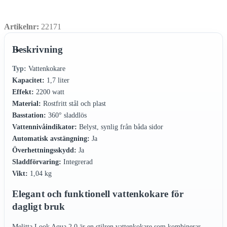
Artikelnr:
22171
Beskrivning
Typ:
Vattenkokare
Kapacitet:
1,7 liter
Effekt:
2200 watt
Material:
Rostfritt stål och plast
Basstation:
360° sladdlös
Vattennivåindikator:
Belyst, synlig från båda sidor
Automatisk avstängning:
Ja
Överhettningsskydd:
Ja
Sladdförvaring:
Integrerad
Vikt:
1,04 kg
Elegant och funktionell vattenkokare för
dagligt bruk
Melitta Look Aqua 2.0 är en stilren vattenkokare som kombinerar