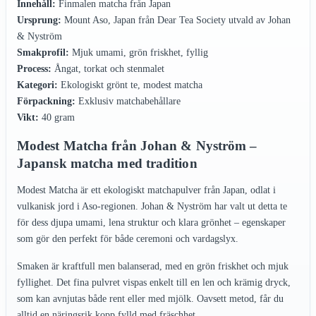
Innehåll:
Finmalen matcha från Japan
Ursprung:
Mount Aso, Japan från Dear Tea Society utvald av Johan
& Nyström
Smakprofil:
Mjuk umami, grön friskhet, fyllig
Process:
Ångat, torkat och stenmalet
Kategori:
Ekologiskt grönt te, modest matcha
Förpackning:
Exklusiv matchabehållare
Vikt:
40 gram
Modest Matcha från Johan & Nyström –
Japansk matcha med tradition
Modest Matcha är ett ekologiskt matchapulver från Japan, odlat i
vulkanisk jord i Aso-regionen. Johan & Nyström har valt ut detta te
för dess djupa umami, lena struktur och klara grönhet – egenskaper
som gör den perfekt för både ceremoni och vardagslyx.
Smaken är kraftfull men balanserad, med en grön friskhet och mjuk
fyllighet. Det fina pulvret vispas enkelt till en len och krämig dryck,
som kan avnjutas både rent eller med mjölk. Oavsett metod, får du
alltid en näringsrik kopp fylld med fräschhet.