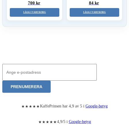
700 kr
84 kr
LÄGG I VARUKORG
LÄGG I VARUKORG
Nyhetsbrev – Bli först med våra produktnyheter
Anmälan till nyhetsbrev
PRENUMERERA
KaffePrinsen har 4,9 av 5 i
Google-betyg
★★★★★
4,9/5 i
Google-betyg
★★★★★