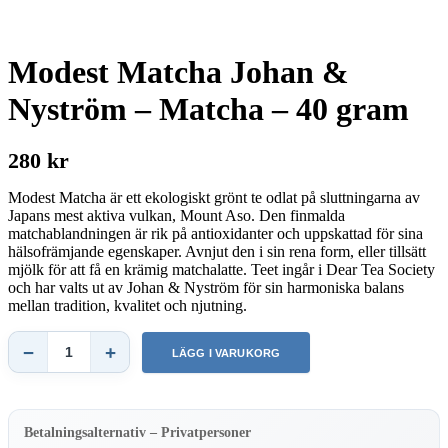
Modest Matcha Johan &
Nyström – Matcha – 40 gram
280 kr
Modest Matcha är ett ekologiskt grönt te odlat på sluttningarna av
Japans mest aktiva vulkan, Mount Aso. Den finmalda
matchablandningen är rik på antioxidanter och uppskattad för sina
hälsofrämjande egenskaper. Avnjut den i sin rena form, eller tillsätt
mjölk för att få en krämig matchalatte. Teet ingår i Dear Tea Society
och har valts ut av Johan & Nyström för sin harmoniska balans
mellan tradition, kvalitet och njutning.
−
+
LÄGG I VARUKORG
Modest
Matcha
Johan
&
Nyström
Betalningsalternativ – Privatpersoner