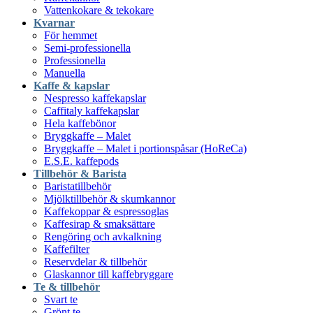
Vattenkokare & tekokare
Kvarnar
För hemmet
Semi-professionella
Professionella
Manuella
Kaffe & kapslar
Nespresso kaffekapslar
Caffitaly kaffekapslar
Hela kaffebönor
Bryggkaffe – Malet
Bryggkaffe – Malet i portionspåsar (HoReCa)
E.S.E. kaffepods
Tillbehör & Barista
Baristatillbehör
Mjölktillbehör & skumkannor
Kaffekoppar & espressoglas
Kaffesirap & smaksättare
Rengöring och avkalkning
Kaffefilter
Reservdelar & tillbehör
Glaskannor till kaffebryggare
Te & tillbehör
Svart te
Grönt te