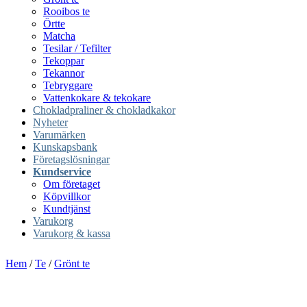
Rooibos te
Örtte
Matcha
Tesilar / Tefilter
Tekoppar
Tekannor
Tebryggare
Vattenkokare & tekokare
Chokladpraliner & chokladkakor
Nyheter
Varumärken
Kunskapsbank
Företagslösningar
Kundservice
Om företaget
Köpvillkor
Kundtjänst
Varukorg
Varukorg & kassa
Hem
/
Te
/
Grönt te