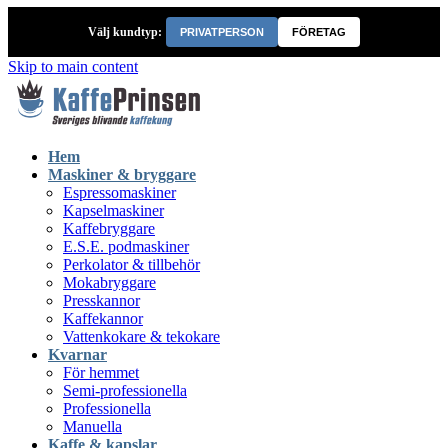
Välj kundtyp:
PRIVATPERSON
FÖRETAG
Skip to main content
Hem
Maskiner & bryggare
Espressomaskiner
Kapselmaskiner
Kaffebryggare
E.S.E. podmaskiner
Perkolator & tillbehör
Mokabryggare
Presskannor
Kaffekannor
Vattenkokare & tekokare
Kvarnar
För hemmet
Semi-professionella
Professionella
Manuella
Kaffe & kapslar