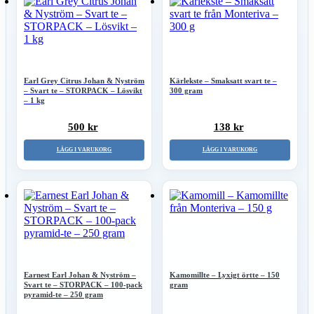
Earl Grey Citrus Johan & Nyström
Kärlekste – Smaksatt svart te –
– Svart te – STORPACK – Lösvikt
300 gram
– 1 kg
500 kr
138 kr
LÄGG I VARUKORG
LÄGG I VARUKORG
Earnest Earl Johan & Nyström –
Kamomillte – Lyxigt örtte – 150
Svart te – STORPACK – 100-pack
gram
pyramid-te – 250 gram