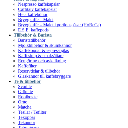
Nespresso kaffekapslar
Caffitaly kaffekapslar
Hela kaffebönor
Bryggkaffe – Malet
Bryggkaffe – Malet i portionspåsar (HoReCa)
E.S.E. kaffepods
Tillbehör & Barista
Baristatillbehör
Mjölktillbehör & skumkannor
Kaffekoppar & espressoglas
Kaffesirap & smaksättare
Rengöring och avkalkning
Kaffefilter
Reservdelar & tillbehör
Glaskannor till kaffebryggare
Te & tillbehör
Svart te
Grönt te
Rooibos te
Örtte
Matcha
Tesilar / Tefilter
Tekoppar
Tekannor
Tebryggare