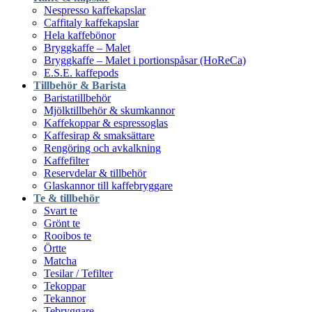
Nespresso kaffekapslar
Caffitaly kaffekapslar
Hela kaffebönor
Bryggkaffe – Malet
Bryggkaffe – Malet i portionspåsar (HoReCa)
E.S.E. kaffepods
Tillbehör & Barista
Baristatillbehör
Mjölktillbehör & skumkannor
Kaffekoppar & espressoglas
Kaffesirap & smaksättare
Rengöring och avkalkning
Kaffefilter
Reservdelar & tillbehör
Glaskannor till kaffebryggare
Te & tillbehör
Svart te
Grönt te
Rooibos te
Örtte
Matcha
Tesilar / Tefilter
Tekoppar
Tekannor
Tebryggare