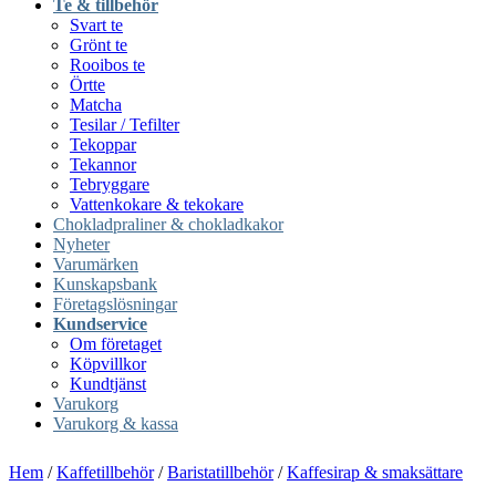
Te & tillbehör
Svart te
Grönt te
Rooibos te
Örtte
Matcha
Tesilar / Tefilter
Tekoppar
Tekannor
Tebryggare
Vattenkokare & tekokare
Chokladpraliner & chokladkakor
Nyheter
Varumärken
Kunskapsbank
Företagslösningar
Kundservice
Om företaget
Köpvillkor
Kundtjänst
Varukorg
Varukorg & kassa
Hem
/
Kaffetillbehör
/
Baristatillbehör
/
Kaffesirap & smaksättare