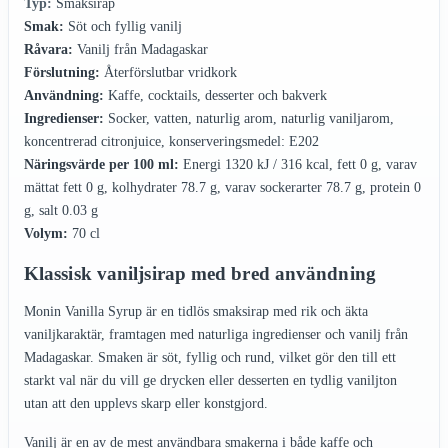
Typ:
Smaksirap
Smak:
Söt och fyllig vanilj
Råvara:
Vanilj från Madagaskar
Förslutning:
Återförslutbar vridkork
Användning:
Kaffe, cocktails, desserter och bakverk
Ingredienser:
Socker, vatten, naturlig arom, naturlig vaniljarom,
koncentrerad citronjuice, konserveringsmedel: E202
Näringsvärde per 100 ml:
Energi 1320 kJ / 316 kcal, fett 0 g, varav
mättat fett 0 g, kolhydrater 78.7 g, varav sockerarter 78.7 g, protein 0
g, salt 0.03 g
Volym:
70 cl
Klassisk vaniljsirap med bred användning
Monin Vanilla Syrup är en tidlös smaksirap med rik och äkta
vaniljkaraktär, framtagen med naturliga ingredienser och vanilj från
Madagaskar. Smaken är söt, fyllig och rund, vilket gör den till ett
starkt val när du vill ge drycken eller desserten en tydlig vaniljton
utan att den upplevs skarp eller konstgjord.
Vanilj är en av de mest användbara smakerna i både kaffe och