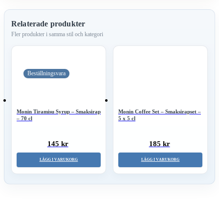
Relaterade produkter
Beställningsvara
Monin Tiramisu Syrup – Smaksirap
Monin Coffee Set – Smaksirapset –
– 70 cl
5 x 5 cl
145 kr
185 kr
LÄGG I VARUKORG
LÄGG I VARUKORG
Nyhetsbrev – Bli först med våra produktnyheter