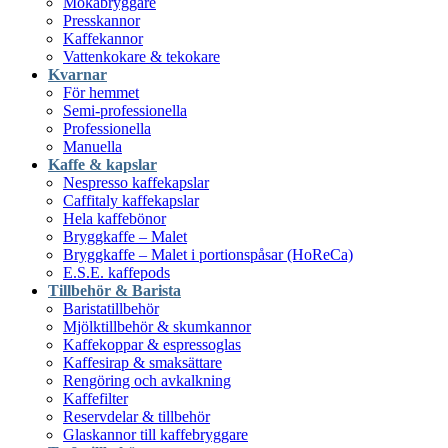
Mokabryggare
Presskannor
Kaffekannor
Vattenkokare & tekokare
Kvarnar
För hemmet
Semi-professionella
Professionella
Manuella
Kaffe & kapslar
Nespresso kaffekapslar
Caffitaly kaffekapslar
Hela kaffebönor
Bryggkaffe – Malet
Bryggkaffe – Malet i portionspåsar (HoReCa)
E.S.E. kaffepods
Tillbehör & Barista
Baristatillbehör
Mjölktillbehör & skumkannor
Kaffekoppar & espressoglas
Kaffesirap & smaksättare
Rengöring och avkalkning
Kaffefilter
Reservdelar & tillbehör
Glaskannor till kaffebryggare