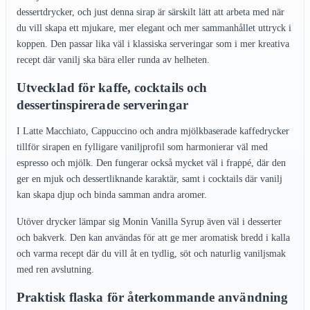
dessertdrycker, och just denna sirap är särskilt lätt att arbeta med när
du vill skapa ett mjukare, mer elegant och mer sammanhållet uttryck i
koppen. Den passar lika väl i klassiska serveringar som i mer kreativa
recept där vanilj ska bära eller runda av helheten.
Utvecklad för kaffe, cocktails och
dessertinspirerade serveringar
I Latte Macchiato, Cappuccino och andra mjölkbaserade kaffedrycker
tillför sirapen en fylligare vaniljprofil som harmonierar väl med
espresso och mjölk. Den fungerar också mycket väl i frappé, där den
ger en mjuk och dessertliknande karaktär, samt i cocktails där vanilj
kan skapa djup och binda samman andra aromer.
Utöver drycker lämpar sig Monin Vanilla Syrup även väl i desserter
och bakverk. Den kan användas för att ge mer aromatisk bredd i kalla
och varma recept där du vill åt en tydlig, söt och naturlig vaniljsmak
med ren avslutning.
Praktisk flaska för återkommande användning