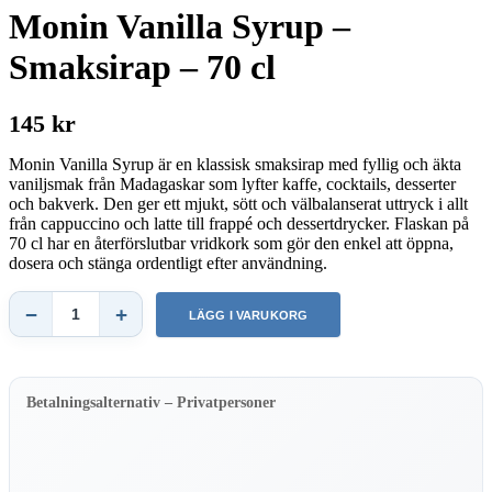
Monin Vanilla Syrup –
Smaksirap – 70 cl
145 kr
Monin Vanilla Syrup är en klassisk smaksirap med fyllig och äkta
vaniljsmak från Madagaskar som lyfter kaffe, cocktails, desserter
och bakverk. Den ger ett mjukt, sött och välbalanserat uttryck i allt
från cappuccino och latte till frappé och dessertdrycker. Flaskan på
70 cl har en återförslutbar vridkork som gör den enkel att öppna,
dosera och stänga ordentligt efter användning.
−
+
LÄGG I VARUKORG
Monin
Vanilla
Syrup
–
Smaksirap
Betalningsalternativ – Privatpersoner
–
70
cl
mängd