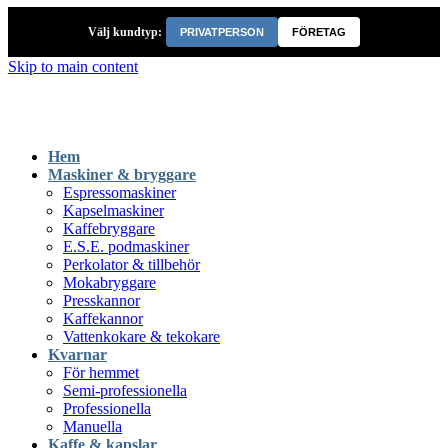
Välj kundtyp:
PRIVATPERSON
FÖRETAG
Skip to main content
Hem
Maskiner & bryggare
Espressomaskiner
Kapselmaskiner
Kaffebryggare
E.S.E. podmaskiner
Perkolator & tillbehör
Mokabryggare
Presskannor
Kaffekannor
Vattenkokare & tekokare
Kvarnar
För hemmet
Semi-professionella
Professionella
Manuella
Kaffe & kapslar