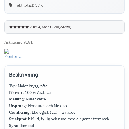
100
Frakt totalt:
59 kr
st
–
11
Vi har 4,9 av 5 i
Google-betyg
kg
mängd
9181
Artikelnr:
Beskrivning
Malet bryggkaffe
Typ:
100 % Arabica
Bönsort:
Malet kaffe
Malning:
Honduras och Mexiko
Ursprung:
Ekologisk (EU), Fairtrade
Certifiering:
Mild, fyllig och rund med elegant eftersmak
Smakprofil:
Dämpad
Syra: