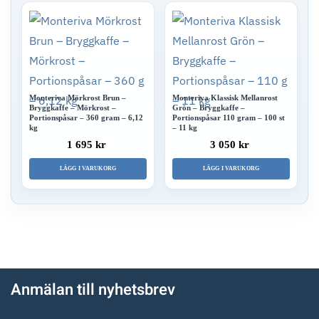
Monteriva Mörkrost Brun –
Monteriva Klassisk Mellanrost
Bryggkaffe – Mörkrost –
Grön – Bryggkaffe –
Portionspåsar – 360 gram – 6,12
Portionspåsar 110 gram – 100 st
kg
– 11 kg
1 695 kr
3 050 kr
LÄGG I VARUKORG
LÄGG I VARUKORG
Anmälan till nyhetsbrev