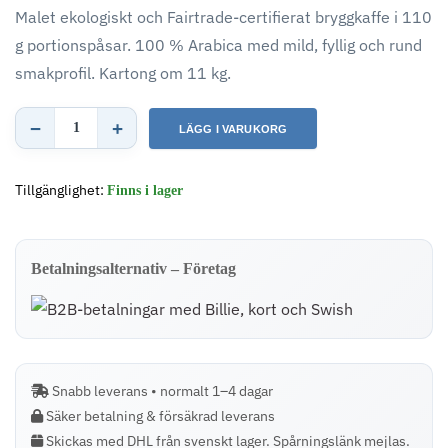
Malet ekologiskt och Fairtrade-certifierat bryggkaffe i 110
g portionspåsar. 100 % Arabica med mild, fyllig och rund
smakprofil. Kartong om 11 kg.
−
+
LÄGG I VARUKORG
Monteriva
Fairtrade
Tillgänglighet:
Finns i lager
Filtro
Organico
–
Betalningsalternativ – Företag
Malet
bryggkaffe
–
110
Snabb leverans • normalt 1–4 dagar
gram
Säker betalning & försäkrad leverans
x
Skickas med DHL från svenskt lager. Spårningslänk mejlas.