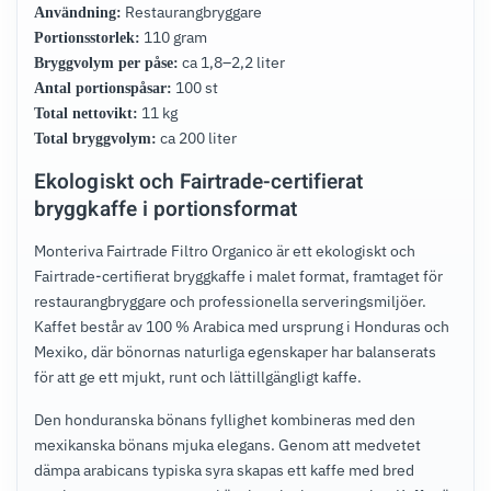
Restaurangbryggare
Användning:
110 gram
Portionsstorlek:
ca 1,8–2,2 liter
Bryggvolym per påse:
100 st
Antal portionspåsar:
11 kg
Total nettovikt:
ca 200 liter
Total bryggvolym:
Ekologiskt och Fairtrade-certifierat
bryggkaffe i portionsformat
Monteriva Fairtrade Filtro Organico är ett ekologiskt och
Fairtrade-certifierat bryggkaffe i malet format, framtaget för
restaurangbryggare och professionella serveringsmiljöer.
Kaffet består av 100 % Arabica med ursprung i Honduras och
Mexiko, där bönornas naturliga egenskaper har balanserats
för att ge ett mjukt, runt och lättillgängligt kaffe.
Den honduranska bönans fyllighet kombineras med den
mexikanska bönans mjuka elegans. Genom att medvetet
dämpa arabicans typiska syra skapas ett kaffe med bred