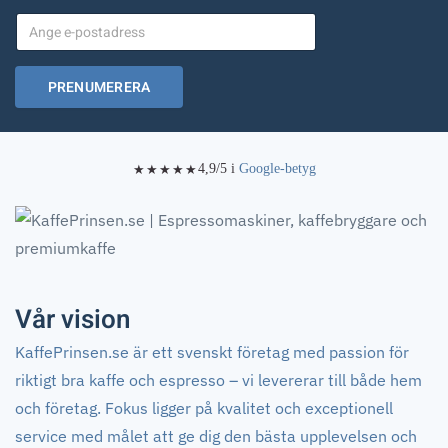
PRENUMERERA
★★★★★
4,9/5 i
Google-betyg
Vår vision
KaffePrinsen.se är ett svenskt företag med passion för
riktigt bra kaffe och espresso – vi levererar till både hem
och företag. Fokus ligger på kvalitet och exceptionell
service med målet att ge dig den bästa upplevelsen och