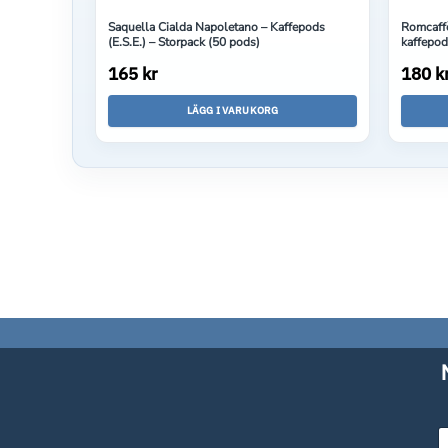
Saquella Cialda Napoletano – Kaffepods
Romcaffè
(E.S.E.) – Storpack (50 pods)
kaffepo
165 kr
180 k
LÄGG I VARUKORG