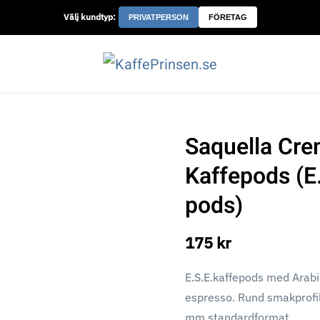
Välj kundtyp:
PRIVATPERSON
FÖRETAG
Saquella Cre
Kaffepods (E.
pods)
175 kr
E.S.E.kaffepods med Arab
espresso. Rund smakprofil
mm standardformat.