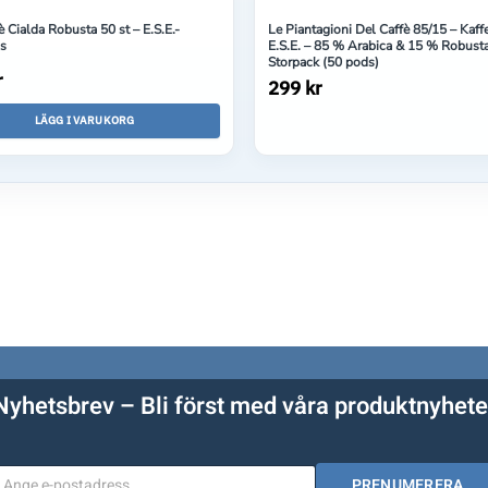
 Cialda Robusta 50 st – E.S.E.-
Le Piantagioni Del Caffè 85/15 – Kaf
ds
E.S.E. – 85 % Arabica & 15 % Robusta
Storpack (50 pods)
r
299 kr
LÄGG I VARUKORG
Nyhetsbrev – Bli först med våra produktnyhete
PRENUMERERA