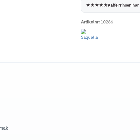
KaffePrinsen har 
Artikelnr:
10266
smak