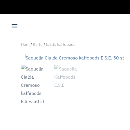
Skip to main content
Hem
/
Kaffe
/
E.S.E. kaffepods