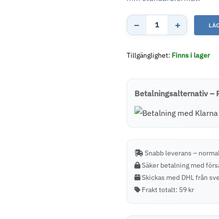
−
+
LÄ
Saquella
Cremoso
Tillgänglighet:
Finns i lager
Espresso
–
Kaffepods
Betalningsalternativ – 
(E.S.E.)
–
Storpack
(50
Snabb leverans – normal
pods)
Säker betalning med förs
mängd
Skickas med DHL från sve
Frakt totalt:
59 kr