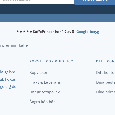
KaffePrinsen har 4,9 av 5 i
Google-betyg
★★★★★
KÖPVILLKOR & POLICY
DITT KO
ktigt bra
Köpvillkor
Ditt konto
ag. Fokus
Frakt & Leverans
Dina bestä
 ge dig den
Integritetspolicy
Dina adre
Ångra köp här