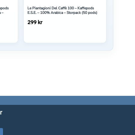
fepods
Le Piantagioni Del Caffè 100 – Kaffepods
 –
E.S.E. – 100% Arabica – Storpack (50 pods)
299 kr
r