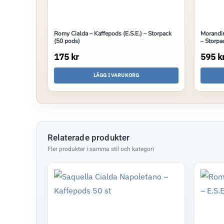
Romy Cialda – Kaffepods (E.S.E.) – Storpack
Morandin
(50 pods)
– Storpa
175 kr
595 k
LÄGG I VARUKORG
Relaterade produkter