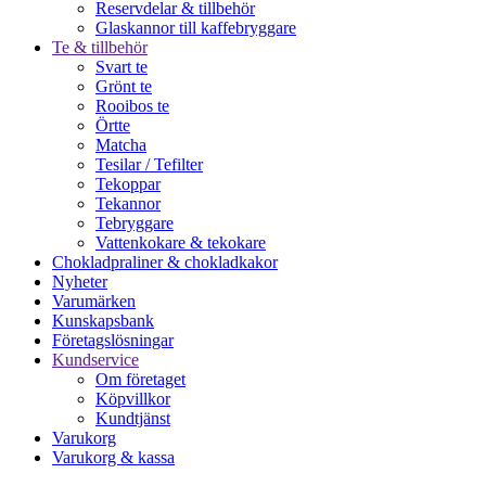
Reservdelar & tillbehör
Glaskannor till kaffebryggare
Te & tillbehör
Svart te
Grönt te
Rooibos te
Örtte
Matcha
Tesilar / Tefilter
Tekoppar
Tekannor
Tebryggare
Vattenkokare & tekokare
Chokladpraliner & chokladkakor
Nyheter
Varumärken
Kunskapsbank
Företagslösningar
Kundservice
Om företaget
Köpvillkor
Kundtjänst
Varukorg
Varukorg & kassa