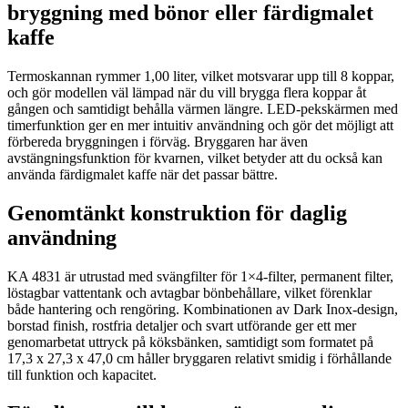
bryggning med bönor eller färdigmalet
kaffe
Termoskannan rymmer 1,00 liter, vilket motsvarar upp till 8 koppar,
och gör modellen väl lämpad när du vill brygga flera koppar åt
gången och samtidigt behålla värmen längre. LED-pekskärmen med
timerfunktion ger en mer intuitiv användning och gör det möjligt att
förbereda bryggningen i förväg. Bryggaren har även
avstängningsfunktion för kvarnen, vilket betyder att du också kan
använda färdigmalet kaffe när det passar bättre.
Genomtänkt konstruktion för daglig
användning
KA 4831 är utrustad med svängfilter för 1×4-filter, permanent filter,
löstagbar vattentank och avtagbar bönbehållare, vilket förenklar
både hantering och rengöring. Kombinationen av Dark Inox-design,
borstad finish, rostfria detaljer och svart utförande ger ett mer
genomarbetat uttryck på köksbänken, samtidigt som formatet på
17,3 x 27,3 x 47,0 cm håller bryggaren relativt smidig i förhållande
till funktion och kapacitet.