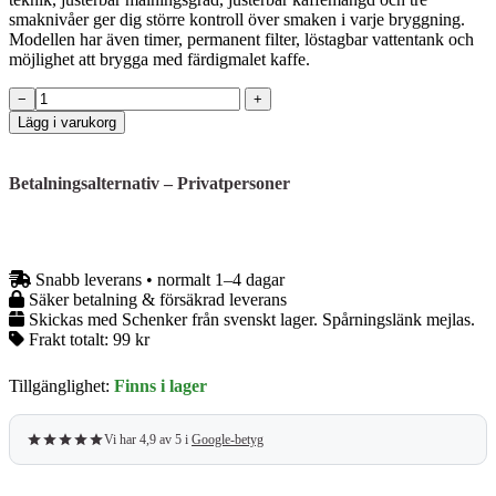
smaknivåer ger dig större kontroll över smaken i varje bryggning.
Modellen har även timer, permanent filter, löstagbar vattentank och
möjlighet att brygga med färdigmalet kaffe.
Severin
−
+
KA
Lägg i varukorg
4831
–
Kaffebryggare
Betalningsalternativ – Privatpersoner
med
kvarn
och
termoskanna
–
Snabb leverans • normalt 1–4 dagar
Dark
Säker betalning & försäkrad leverans
Inox
Skickas med Schenker från svenskt lager. Spårningslänk mejlas.
mängd
Frakt totalt:
99 kr
Tillgänglighet:
Finns i lager
Vi har 4,9 av 5 i
Google-betyg