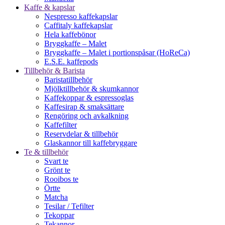
Kaffe & kapslar
Nespresso kaffekapslar
Caffitaly kaffekapslar
Hela kaffebönor
Bryggkaffe – Malet
Bryggkaffe – Malet i portionspåsar (HoReCa)
E.S.E. kaffepods
Tillbehör & Barista
Baristatillbehör
Mjölktillbehör & skumkannor
Kaffekoppar & espressoglas
Kaffesirap & smaksättare
Rengöring och avkalkning
Kaffefilter
Reservdelar & tillbehör
Glaskannor till kaffebryggare
Te & tillbehör
Svart te
Grönt te
Rooibos te
Örtte
Matcha
Tesilar / Tefilter
Tekoppar
Tekannor