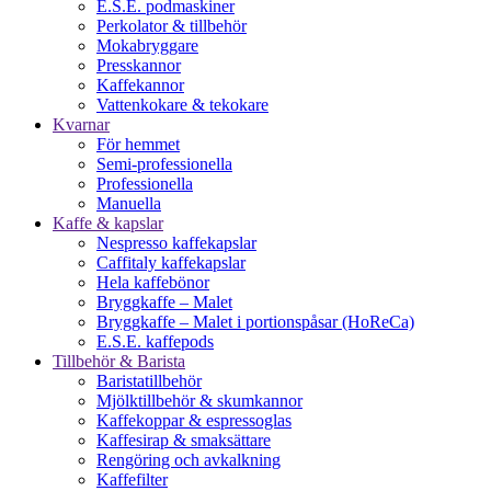
E.S.E. podmaskiner
Perkolator & tillbehör
Mokabryggare
Presskannor
Kaffekannor
Vattenkokare & tekokare
Kvarnar
För hemmet
Semi-professionella
Professionella
Manuella
Kaffe & kapslar
Nespresso kaffekapslar
Caffitaly kaffekapslar
Hela kaffebönor
Bryggkaffe – Malet
Bryggkaffe – Malet i portionspåsar (HoReCa)
E.S.E. kaffepods
Tillbehör & Barista
Baristatillbehör
Mjölktillbehör & skumkannor
Kaffekoppar & espressoglas
Kaffesirap & smaksättare
Rengöring och avkalkning
Kaffefilter