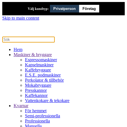
Privatperson
Företag
Välj kundtyp:
Skip to main content
Hem
Maskiner & bryggare
Espressomaskiner
Kapselmaskiner
Kaffebryggare
E.S.E. podmaskiner
Perkolator & tillbehör
Mokabryggare
Presskannor
Kaffekannor
Vattenkokare & tekokare
Kvarnar
För hemmet
Semi-professionella
Professionella
Manuella