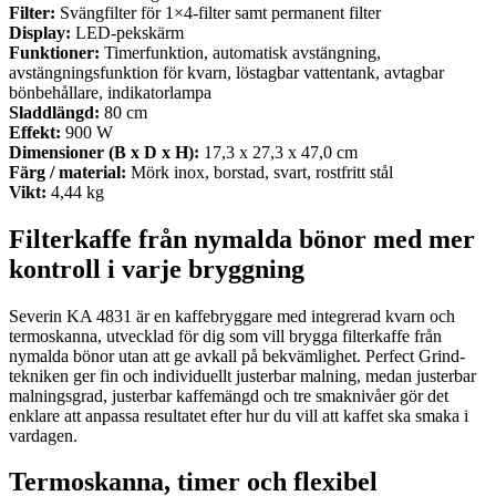
Filter:
Svängfilter för 1×4-filter samt permanent filter
Display:
LED-pekskärm
Funktioner:
Timerfunktion, automatisk avstängning,
avstängningsfunktion för kvarn, löstagbar vattentank, avtagbar
bönbehållare, indikatorlampa
Sladdlängd:
80 cm
Effekt:
900 W
Dimensioner (B x D x H):
17,3 x 27,3 x 47,0 cm
Färg / material:
Mörk inox, borstad, svart, rostfritt stål
Vikt:
4,44 kg
Filterkaffe från nymalda bönor med mer
kontroll i varje bryggning
Severin KA 4831 är en kaffebryggare med integrerad kvarn och
termoskanna, utvecklad för dig som vill brygga filterkaffe från
nymalda bönor utan att ge avkall på bekvämlighet. Perfect Grind-
tekniken ger fin och individuellt justerbar malning, medan justerbar
malningsgrad, justerbar kaffemängd och tre smaknivåer gör det
enklare att anpassa resultatet efter hur du vill att kaffet ska smaka i
vardagen.
Termoskanna, timer och flexibel