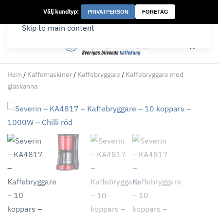
Välj kundtyp:
PRIVATPERSON
FÖRETAG
Skip to main content
Hem
/
Kaffemaskiner
/
Kaffebryggare
/
Kaffebryggare med
glaskanna