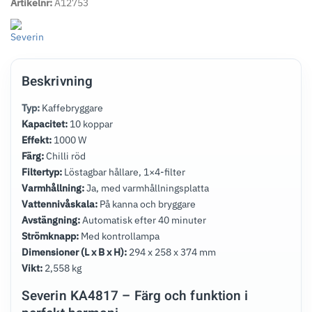
Artikelnr:
A12753
Beskrivning
Typ:
Kaffebryggare
Kapacitet:
10 koppar
Effekt:
1000 W
Färg:
Chilli röd
Filtertyp:
Löstagbar hållare, 1×4-filter
Varmhållning:
Ja, med varmhållningsplatta
Vattennivåskala:
På kanna och bryggare
Avstängning:
Automatisk efter 40 minuter
Strömknapp:
Med kontrollampa
Dimensioner (L x B x H):
294 x 258 x 374 mm
Vikt:
2,558 kg
Severin KA4817 – Färg och funktion i