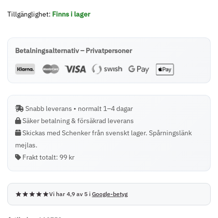
–
Tillgänglighet:
Finns i lager
KA4817
–
Kaffebryggare
Betalningsalternativ – Privatpersoner
–
10
koppars
–
Snabb leverans • normalt 1–4 dagar
1000W
Säker betalning & försäkrad leverans
–
Skickas med Schenker från svenskt lager. Spårningslänk
Chilli
mejlas.
röd
Frakt totalt:
99 kr
mängd
Vi har 4,9 av 5 i
Google-betyg