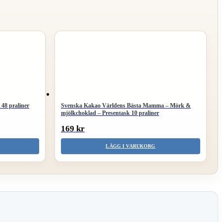
 48 praliner
Svenska Kakao Världens Bästa Mamma – Mörk &
mjölkchoklad – Presentask 10 praliner
169 kr
LÄGG I VARUKORG