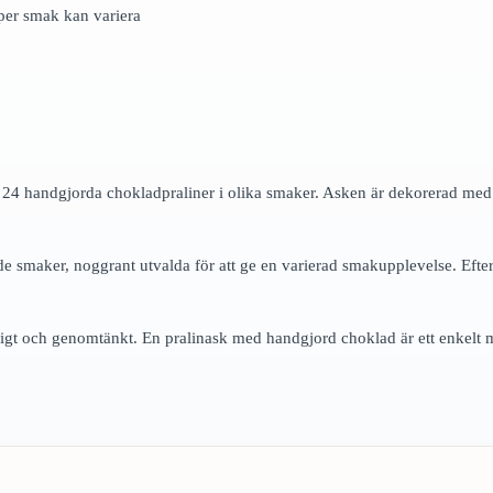
 per smak kan variera
4 handgjorda chokladpraliner i olika smaker. Asken är dekorerad med 
e smaker, noggrant utvalda för att ge en varierad smakupplevelse. Efter
igt och genomtänkt. En pralinask med handgjord choklad är ett enkelt m