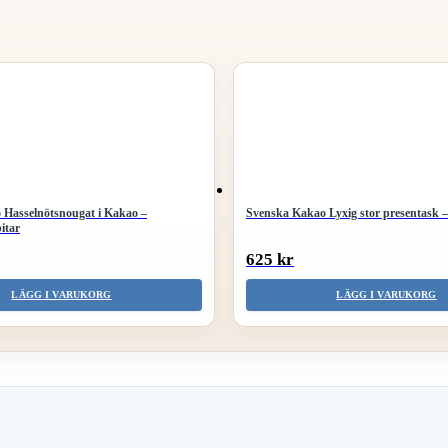
 Hasselnötsnougat i Kakao –
Svenska Kakao Lyxig stor presentask –
itar
625 kr
LÄGG I VARUKORG
LÄGG I VARUKORG