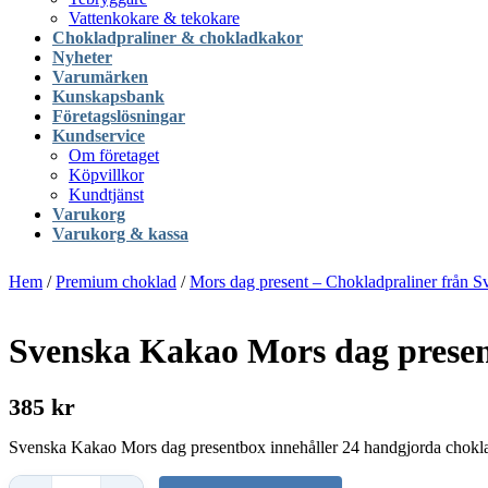
Vattenkokare & tekokare
Chokladpraliner & chokladkakor
Nyheter
Varumärken
Kunskapsbank
Företagslösningar
Kundservice
Om företaget
Köpvillkor
Kundtjänst
Varukorg
Varukorg & kassa
Hem
/
Premium choklad
/
Mors dag present – Chokladpraliner från 
Svenska Kakao Mors dag presen
385 kr
Svenska Kakao Mors dag presentbox innehåller 24 handgjorda choklad