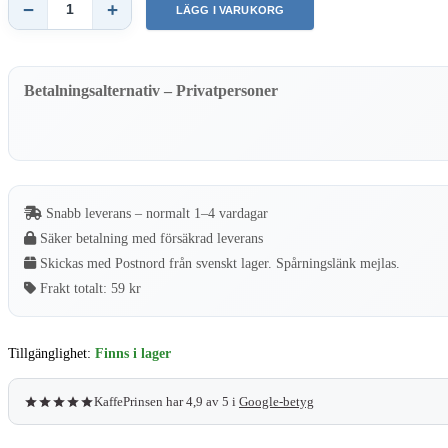
−
+
LÄGG I VARUKORG
Svenska
Kakao
Mors
dag
presentbox
Betalningsalternativ – Privatpersoner
–
24
praliner
mängd
Snabb leverans – normalt 1–4 vardagar
Säker betalning med försäkrad leverans
Skickas med Postnord från svenskt lager. Spårningslänk mejlas.
Frakt totalt:
59 kr
Tillgänglighet:
Finns i lager
KaffePrinsen har 4,9 av 5 i
Google-betyg