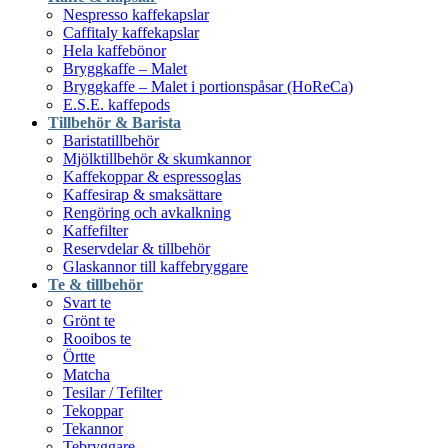
Nespresso kaffekapslar
Caffitaly kaffekapslar
Hela kaffebönor
Bryggkaffe – Malet
Bryggkaffe – Malet i portionspåsar (HoReCa)
E.S.E. kaffepods
Tillbehör & Barista
Baristatillbehör
Mjölktillbehör & skumkannor
Kaffekoppar & espressoglas
Kaffesirap & smaksättare
Rengöring och avkalkning
Kaffefilter
Reservdelar & tillbehör
Glaskannor till kaffebryggare
Te & tillbehör
Svart te
Grönt te
Rooibos te
Örtte
Matcha
Tesilar / Tefilter
Tekoppar
Tekannor
Tebryggare