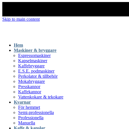
Skip to main content
Hem
Maskiner & bryggare
Espressomaskiner
Kapselmaskiner
Kaffebryggare
E.S.E. podmaskiner
Perkolator & tillbehör
Mokabryggare
Presskannor
Kaffekannor
Vattenkokare & tekokare
Kvarnar
För hemmet
Semi-professionella
Professionella
Manuella
Kaffe & kapslar