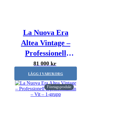
La Nuova Era
Altea Vintage –
Professionell
espressomaskin –
81 000 kr
3-grupper
LÄGG I VARUKORG
Företagsprodukt