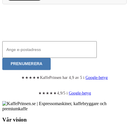
pris
pris
Nyhetsbrev – Bli först med våra produktnyheter
Anmälan till nyhetsbrev
PRENUMERERA
KaffePrinsen har 4,9 av 5 i
Google-betyg
★★★★★
4,9/5 i
Google-betyg
★★★★★
Vår vision