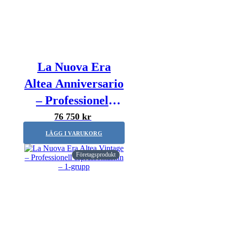
La Nuova Era
Altea Anniversario
– Professionell
espressomaskin –
76 750 kr
2-grupper
LÄGG I VARUKORG
Företagsprodukt