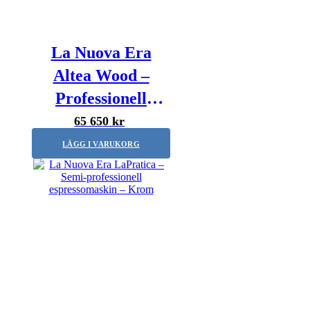
La Nuova Era
Altea Wood –
Professionell
espressomaskin –
65 650 kr
2-grupper
LÄGG I VARUKORG