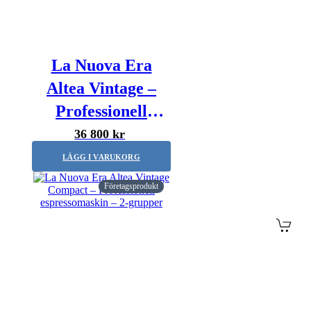
La Nuova Era
Altea Vintage –
Professionell
espressomaskin –
36 800 kr
Vit – 1-grupp
LÄGG I VARUKORG
Företagsprodukt