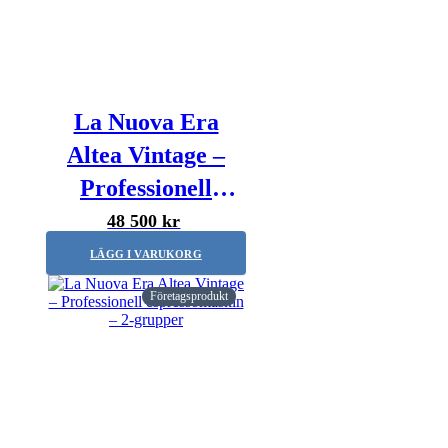
La Nuova Era
Altea Vintage –
Professionell
espressomaskin –
48 500 kr
1-grupp
LÄGG I VARUKORG
Företagsprodukt