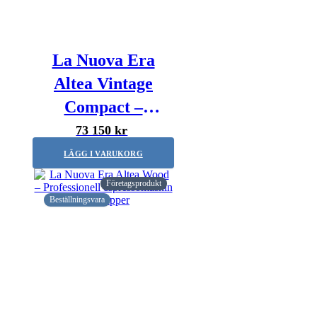
La Nuova Era
Altea Vintage
Compact –
Professionell
73 150 kr
espressomaskin –
LÄGG I VARUKORG
2-grupper
Företagsprodukt
Beställningsvara