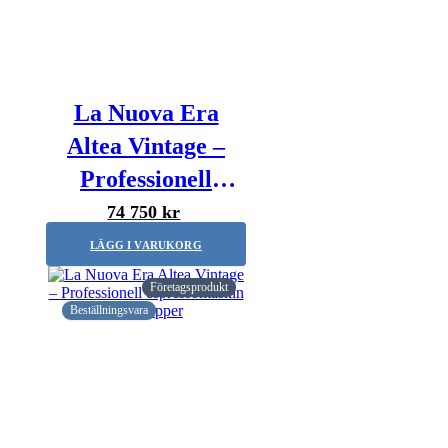
La Nuova Era
Altea Vintage –
Professionell
espressomaskin –
74 750 kr
2-grupper
LÄGG I VARUKORG
Företagsprodukt
Beställningsvara