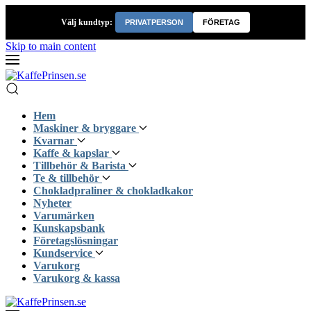
Välj kundtyp:
PRIVATPERSON
FÖRETAG
Skip to main content
Hem
Maskiner & bryggare
Kvarnar
Kaffe & kapslar
Tillbehör & Barista
Te & tillbehör
Chokladpraliner & chokladkakor
Nyheter
Varumärken
Kunskapsbank
Företagslösningar
Kundservice
Varukorg
Varukorg & kassa