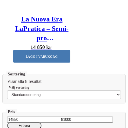
La Nuova Era
LaPratica – Semi-
pro
espressomaskin –
14 850 kr
Krom
LÄGG I VARUKORG
Visar alla 8 resultat
Min
Max
Filtrera