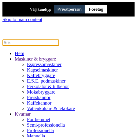
Privatperson
Företag
Välj kundtyp:
Skip to main content
Hem
Maskiner & bryggare
Espressomaskiner
Kapselmaskiner
Kaffebryggare
E.S.E. podmaskiner
Perkolator & tillbehör
Mokabryggare
Presskannor
Kaffekannor
Vattenkokare & tekokare
Kvarnar
För hemmet
Semi-professionella
Professionella
Manuella