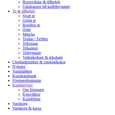
Reservdelar & tillbehör
Glaskannor till kaffebryggare
Te & tillbehör
Svart te
Grönt te
Rooibos te
Örtte
Matcha
Tesilar / Tefilter
Tekoppar
Tekannor
Tebryggare
Vattenkokare & tekokare
Chokladpraliner & chokladkakor
Nyheter
Varumärken
Kunskapsbank
Företagslösningar
Kundservice
Om företaget
Köpvillkor
Kundtjänst
Varukorg
Varukorg & kassa