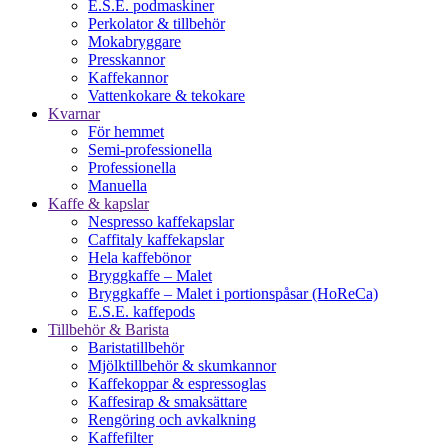
E.S.E. podmaskiner
Perkolator & tillbehör
Mokabryggare
Presskannor
Kaffekannor
Vattenkokare & tekokare
Kvarnar
För hemmet
Semi-professionella
Professionella
Manuella
Kaffe & kapslar
Nespresso kaffekapslar
Caffitaly kaffekapslar
Hela kaffebönor
Bryggkaffe – Malet
Bryggkaffe – Malet i portionspåsar (HoReCa)
E.S.E. kaffepods
Tillbehör & Barista
Baristatillbehör
Mjölktillbehör & skumkannor
Kaffekoppar & espressoglas
Kaffesirap & smaksättare
Rengöring och avkalkning
Kaffefilter