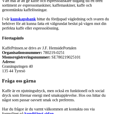
Vårt mål är att ge kaffe och espressoälskare tillgång till ett brett
sortiment av espressomaskiner, kaffemaskiner, kaffe och
genomtänkta kaffelösningar.
I vår
kunskapsbank
hittar du fördjupad vägledning och svaren du
behöver för att kunna fatta ett välgrundat beslut på vägen mot din
perfekta kaffe eller espressolösning.
Företagsinfo
KaffePrinsen.se drivs av J.F. HemsidePortalen
Organisationsnummer:
780219-0251
Momsregistreringsnummer:
SE780219025101
Adress:
Granängsringen 40
135 44 Tyresö
Fråga oss gärna
Kaffe är en njutningsdryck, men också en funktionell och social
dryck som förenar energi med smakupplevelse. Hos oss hittar du
något som passar oavsett smak och preferens.
Har du frågor är du varmt välkommen att kontakta oss via
formuläret på
kundtjänst-sidan
.