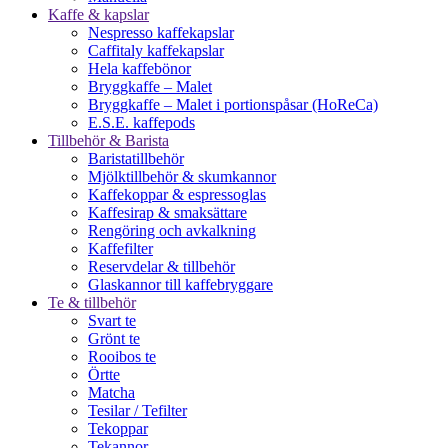
Kaffe & kapslar
Nespresso kaffekapslar
Caffitaly kaffekapslar
Hela kaffebönor
Bryggkaffe – Malet
Bryggkaffe – Malet i portionspåsar (HoReCa)
E.S.E. kaffepods
Tillbehör & Barista
Baristatillbehör
Mjölktillbehör & skumkannor
Kaffekoppar & espressoglas
Kaffesirap & smaksättare
Rengöring och avkalkning
Kaffefilter
Reservdelar & tillbehör
Glaskannor till kaffebryggare
Te & tillbehör
Svart te
Grönt te
Rooibos te
Örtte
Matcha
Tesilar / Tefilter
Tekoppar
Tekannor