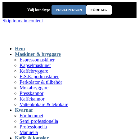
Välj kundtyp:
PRIVATPERSON
FÖRETAG
Skip to main content
Hem
Maskiner & bryggare
Espressomaskiner
Kapselmaskiner
Kaffebryggare
E.S.E. podmaskiner
Perkolator & tillbehör
Mokabryggare
Presskannor
Kaffekannor
Vattenkokare & tekokare
Kvarnar
För hemmet
Semi-professionella
Professionella
Manuella
Kaffe & kapslar