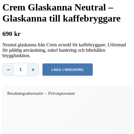
Crem Glaskanna Neutral –
Glaskanna till kaffebryggare
690 kr
Neutral glaskanna från Crem avsedd för kaffebryggare. Utformad
för pålitlig användning, enkel hantering och bibehållen
bryggfunktion.
−
+
LÄGG I VARUKORG
Crem
Glaskanna
Neutral
–
Glaskanna
Betalningsalternativ – Privatpersoner
till
kaffebryggare
mängd