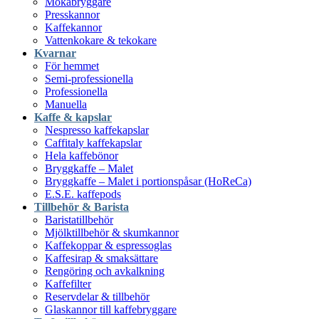
Mokabryggare
Presskannor
Kaffekannor
Vattenkokare & tekokare
Kvarnar
För hemmet
Semi-professionella
Professionella
Manuella
Kaffe & kapslar
Nespresso kaffekapslar
Caffitaly kaffekapslar
Hela kaffebönor
Bryggkaffe – Malet
Bryggkaffe – Malet i portionspåsar (HoReCa)
E.S.E. kaffepods
Tillbehör & Barista
Baristatillbehör
Mjölktillbehör & skumkannor
Kaffekoppar & espressoglas
Kaffesirap & smaksättare
Rengöring och avkalkning
Kaffefilter
Reservdelar & tillbehör
Glaskannor till kaffebryggare