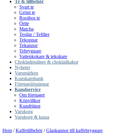
Te & tillbehör
Svart te
Grönt te
Rooibos te
Örtte
Matcha
Tesilar / Tefilter
Tekoppar
Tekannor
Tebryggare
Vattenkokare & tekokare
Chokladpraliner & chokladkakor
Nyheter
Varumärken
Kunskapsbank
Företagslösningar
Kundservice
Om företaget
Köpvillkor
Kundtjänst
Varukorg
Varukorg & kassa
Hem
/
Kaffetillbehör
/
Glaskannor till kaffebryggare