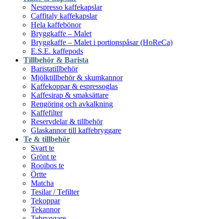
Nespresso kaffekapslar
Caffitaly kaffekapslar
Hela kaffebönor
Bryggkaffe – Malet
Bryggkaffe – Malet i portionspåsar (HoReCa)
E.S.E. kaffepods
Tillbehör & Barista
Baristatillbehör
Mjölktillbehör & skumkannor
Kaffekoppar & espressoglas
Kaffesirap & smaksättare
Rengöring och avkalkning
Kaffefilter
Reservdelar & tillbehör
Glaskannor till kaffebryggare
Te & tillbehör
Svart te
Grönt te
Rooibos te
Örtte
Matcha
Tesilar / Tefilter
Tekoppar
Tekannor
Tebryggare