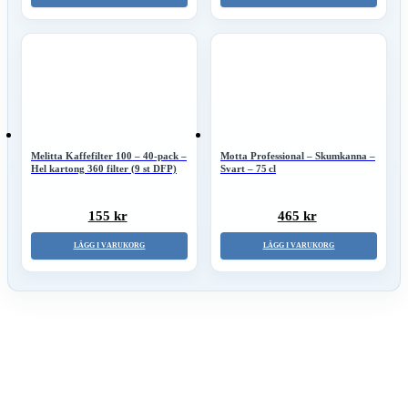
Melitta Kaffefilter 100 – 40-pack –
Motta Professional – Skumkanna –
Hel kartong 360 filter (9 st DFP)
Svart – 75 cl
155 kr
465 kr
LÄGG I VARUKORG
LÄGG I VARUKORG
Nyhetsbrev – Bli först med våra produktnyheter
Anmälan till nyhetsbrev