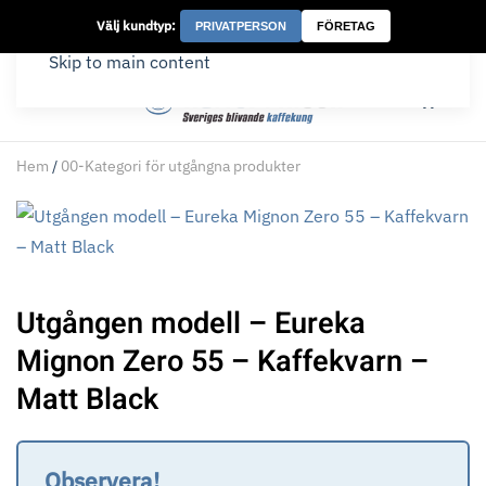
Välj kundtyp:
PRIVATPERSON
FÖRETAG
Skip to main content
Hem
/
00-Kategori för utgångna produkter
Utgången modell – Eureka
Mignon Zero 55 – Kaffekvarn –
Matt Black
Observera!