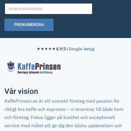
PRENUMERERA
4,9/5 i
Google-betyg
★★★★★
Vår vision
KaffePrinsen.se är ett svenskt företag med passion för
riktigt bra kaffe och espresso – vi levererar till både hem
och företag. Fokus ligger på kvalitet och exceptionell
service med målet att ge dig den bästa upplevelsen och