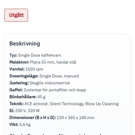
Utgått
Beskrivning
Typ:
Single Dose kaffekvarn
Malskivor:
Plana 55 mm, härdat stål
Varvtal:
1650 rpm
Doseringsläge:
Single Dose, manuell
Justering:
Steglös mikrometrisk
Gaffel:
Justerbar för portafilter och kopp
Bönbehållare:
45 g
Teknik:
ACE antistat, Silent Technology, Blow Up Cleaning
El:
230 V, 320 W
Dimensioner (B x H x D):
120 x 345 x 140 mm
Vikt:
5,6 kg