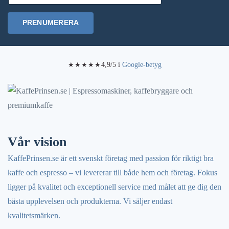
kan
PRENUMERERA
väljas
på
produktsidan
4,9/5 i
Google-betyg
★★★★★
Vår vision
KaffePrinsen.se är ett svenskt företag med passion för riktigt bra
kaffe och espresso – vi levererar till både hem och företag. Fokus
ligger på kvalitet och exceptionell service med målet att ge dig den
bästa upplevelsen och produkterna. Vi säljer endast
kvalitetsmärken.