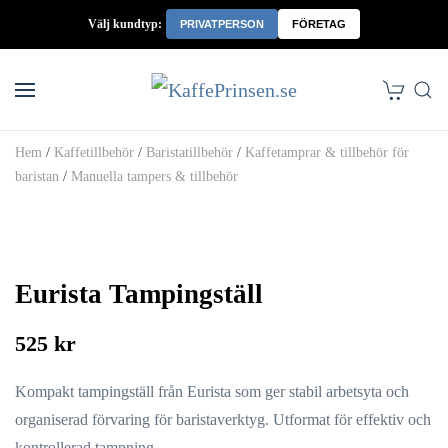
Välj kundtyp:
PRIVATPERSON
FÖRETAG
Skip to main content
Hem
/
Kaffetillbehör
/
Baristatillbehör
/
Kaffetamprar & tillbehör för
baristan
/
Manuella tampers & tillbehör
Eurista Tampingställ
525 kr
Kompakt tampingställ från Eurista som ger stabil arbetsyta och
organiserad förvaring för baristaverktyg. Utformat för effektiv och
kontrollerad tampning.