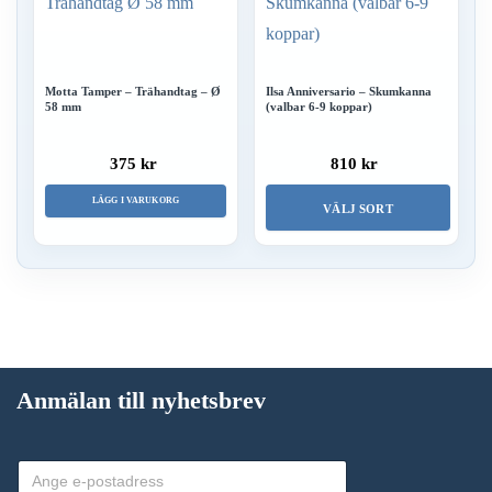
Motta Tamper – Trähandtag – Ø
Ilsa Anniversario – Skumkanna
58 mm
(valbar 6-9 koppar)
375 kr
810 kr
LÄGG I VARUKORG
VÄLJ SORT
Den
här
produkten
har
flera
Anmälan till nyhetsbrev
varianter.
De
olika
alternativen