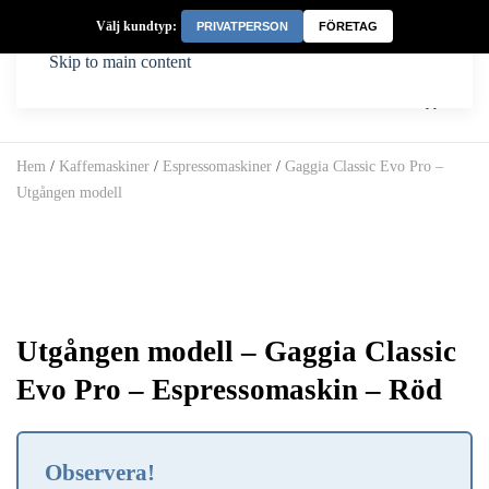
Välj kundtyp:
PRIVATPERSON
FÖRETAG
Skip to main content
Hem
/
Kaffemaskiner
/
Espressomaskiner
/
Gaggia Classic Evo Pro –
Utgången modell
Utgången modell – Gaggia Classic
Evo Pro – Espressomaskin – Röd
Observera!