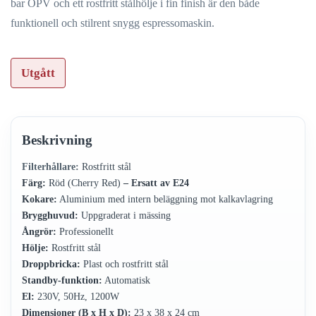
bar OPV och ett rostfritt stålhölje i fin finish är den både
funktionell och stilrent snygg espressomaskin.
Utgått
Beskrivning
Filterhållare:
Rostfritt stål
Färg:
Röd (Cherry Red)
– Ersatt av E24
Kokare:
Aluminium med intern beläggning mot kalkavlagring
Brygghuvud:
Uppgraderat i mässing
Ångrör:
Professionellt
Hölje:
Rostfritt stål
Droppbricka:
Plast och rostfritt stål
Standby-funktion:
Automatisk
El:
230V, 50Hz, 1200W
Dimensioner (B x H x D):
23 x 38 x 24 cm