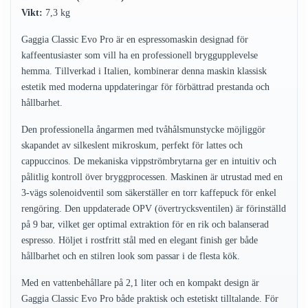
Vikt:
7,3 kg
Gaggia Classic Evo Pro är en espressomaskin designad för
kaffeentusiaster som vill ha en professionell bryggupplevelse
hemma. Tillverkad i Italien, kombinerar denna maskin klassisk
estetik med moderna uppdateringar för förbättrad prestanda och
hållbarhet.
Den professionella ångarmen med tvåhålsmunstycke möjliggör
skapandet av silkeslent mikroskum, perfekt för lattes och
cappuccinos. De mekaniska vippströmbrytarna ger en intuitiv och
pålitlig kontroll över bryggprocessen. Maskinen är utrustad med en
3-vägs solenoidventil som säkerställer en torr kaffepuck för enkel
rengöring. Den uppdaterade OPV (övertrycksventilen) är förinställd
på 9 bar, vilket ger optimal extraktion för en rik och balanserad
espresso. Höljet i rostfritt stål med en elegant finish ger både
hållbarhet och en stilren look som passar i de flesta kök.
Med en vattenbehållare på 2,1 liter och en kompakt design är
Gaggia Classic Evo Pro både praktisk och estetiskt tilltalande. För