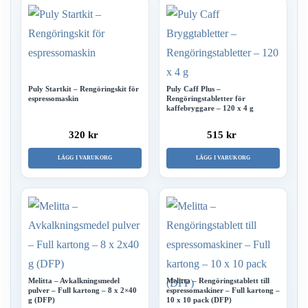
Puly Startkit – Rengöringskit för
Puly Caff Plus –
espressomaskin
Rengöringstabletter för
kaffebryggare – 120 x 4 g
320 kr
515 kr
LÄGG I VARUKORG
LÄGG I VARUKORG
Melitta – Avkalkningsmedel
Melitta – Rengöringstablett till
pulver – Full kartong – 8 x 2×40
espressomaskiner – Full kartong –
g (DFP)
10 x 10 pack (DFP)