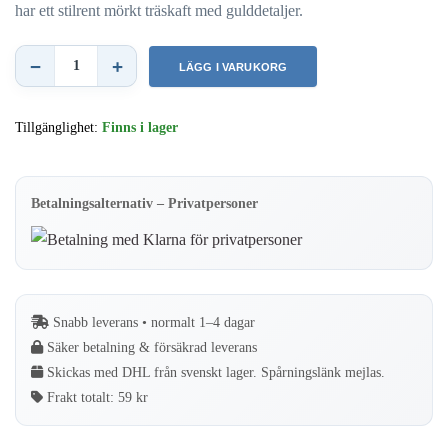
har ett stilrent mörkt träskaft med gulddetaljer.
−
+
LÄGG I VARUKORG
Kvarnborste
–
Tillgänglighet:
Finns i lager
Rengöringsborste
för
kaffekvarn
Betalningsalternativ – Privatpersoner
–
50
x
210
Snabb leverans • normalt 1–4 dagar
mm
Säker betalning & försäkrad leverans
mängd
Skickas med DHL från svenskt lager. Spårningslänk mejlas.
Frakt totalt:
59 kr