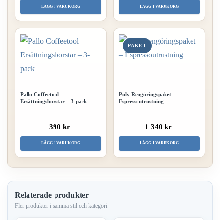
LÄGG I VARUKORG
LÄGG I VARUKORG
PAKET
Pallo Coffeetool –
Puly Rengöringspaket –
Ersättningsborstar – 3-pack
Espressoutrustning
390 kr
1 340 kr
LÄGG I VARUKORG
LÄGG I VARUKORG
Relaterade produkter