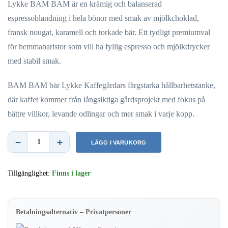
Lykke BAM BAM är en krämig och balanserad
espressoblandning i hela bönor med smak av mjölkchoklad,
fransk nougat, karamell och torkade bär. Ett tydligt premiumval
för hemmabaristor som vill ha fyllig espresso och mjölkdrycker
med stabil smak.
BAM BAM bär Lykke Kaffegårdars färgstarka hållbarhetstanke,
där kaffet kommer från långsiktiga gårdsprojekt med fokus på
bättre villkor, levande odlingar och mer smak i varje kopp.
−
+
LÄGG I VARUKORG
Lykke
BAM
Tillgänglighet:
Finns i lager
BAM
–
Hela
Betalningsalternativ – Privatpersoner
espressobönor