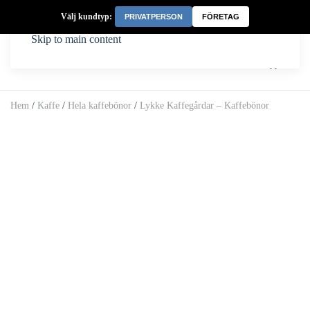
Välj kundtyp:
PRIVATPERSON
FÖRETAG
Skip to main content
Hem
/
Kaffe
/
Hela kaffebönor
/
Lykke Kaffegårdar – Kaffebönor