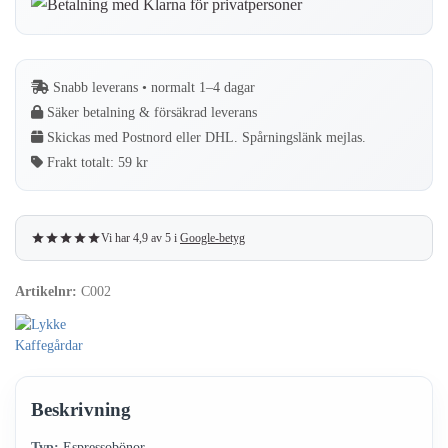
med
krämig
smak
Snabb leverans • normalt 1–4 dagar
av
Säker betalning & försäkrad leverans
choklad
Skickas med Postnord eller DHL. Spårningslänk mejlas.
och
Frakt totalt:
59 kr
nougat
–
500
Vi har 4,9 av 5 i
Google-betyg
gram
mängd
Artikelnr:
C002
Beskrivning
Typ:
Espressobönor