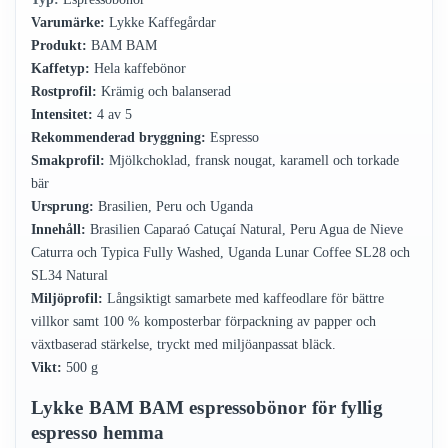
Varumärke:
Lykke Kaffegårdar
Produkt:
BAM BAM
Kaffetyp:
Hela kaffebönor
Rostprofil:
Krämig och balanserad
Intensitet:
4 av 5
Rekommenderad bryggning:
Espresso
Smakprofil:
Mjölkchoklad, fransk nougat, karamell och torkade
bär
Ursprung:
Brasilien, Peru och Uganda
Innehåll:
Brasilien Caparaó Catuçaí Natural, Peru Agua de Nieve
Caturra och Typica Fully Washed, Uganda Lunar Coffee SL28 och
SL34 Natural
Miljöprofil:
Långsiktigt samarbete med kaffeodlare för bättre
villkor samt 100 % komposterbar förpackning av papper och
växtbaserad stärkelse, tryckt med miljöanpassat bläck.
Vikt:
500 g
Lykke BAM BAM espressobönor för fyllig
espresso hemma