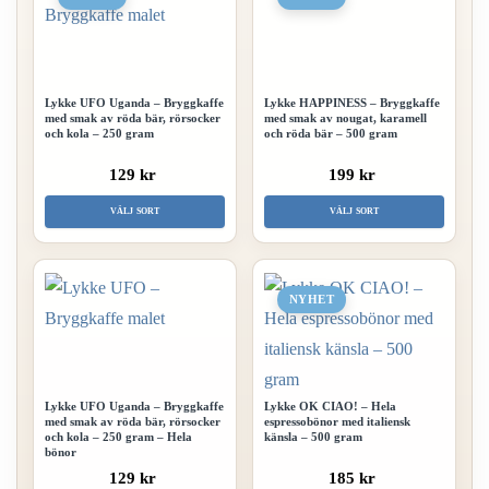
Lykke UFO Uganda – Bryggkaffe
Lykke HAPPINESS – Bryggkaffe
med smak av röda bär, rörsocker
med smak av nougat, karamell
och kola – 250 gram
och röda bär – 500 gram
129 kr
199 kr
Den
Den
VÄLJ SORT
VÄLJ SORT
här
här
produkten
produ
har
har
NYHET
flera
flera
varianter.
variant
De
De
Lykke UFO Uganda – Bryggkaffe
Lykke OK CIAO! – Hela
olika
olika
med smak av röda bär, rörsocker
espressobönor med italiensk
och kola – 250 gram – Hela
känsla – 500 gram
alternativen
altern
bönor
kan
kan
129 kr
185 kr