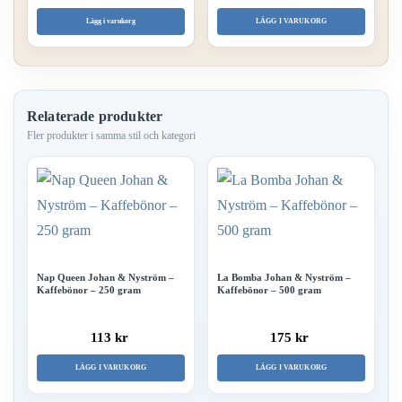
väljas
väljas
Lägg i varukorg
LÄGG I VARUKORG
på
på
produktsidan
produk
Relaterade produkter
Nap Queen Johan & Nyström –
La Bomba Johan & Nyström –
Kaffebönor – 250 gram
Kaffebönor – 500 gram
113 kr
175 kr
LÄGG I VARUKORG
LÄGG I VARUKORG