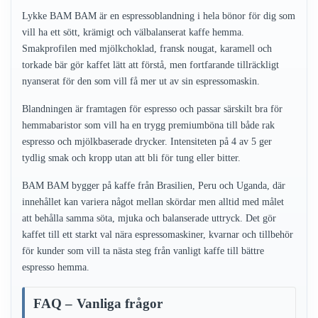
Lykke BAM BAM är en espressoblandning i hela bönor för dig som
vill ha ett sött, krämigt och välbalanserat kaffe hemma.
Smakprofilen med mjölkchoklad, fransk nougat, karamell och
torkade bär gör kaffet lätt att förstå, men fortfarande tillräckligt
nyanserat för den som vill få mer ut av sin espressomaskin.
Blandningen är framtagen för espresso och passar särskilt bra för
hemmabaristor som vill ha en trygg premiumböna till både rak
espresso och mjölkbaserade drycker. Intensiteten på 4 av 5 ger
tydlig smak och kropp utan att bli för tung eller bitter.
BAM BAM bygger på kaffe från Brasilien, Peru och Uganda, där
innehållet kan variera något mellan skördar men alltid med målet
att behålla samma söta, mjuka och balanserade uttryck. Det gör
kaffet till ett starkt val nära espressomaskiner, kvarnar och tillbehör
för kunder som vill ta nästa steg från vanligt kaffe till bättre
espresso hemma.
FAQ – Vanliga frågor