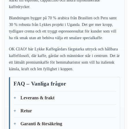
starkt till espresso, cappuccino och andra mjölkbaserade
kaffedrycker.
Blandningen bygger på 70 % arabica från Brasilien och Peru samt
30 % robusta från Lykkes projekt i Uganda. Det ger mer kropp,
tydligare crema och ett tryggt espressoresultat för kunder som vill
ha rik smak utan att behöva välja ett smalare specialkaffe.
OK CIAO! bär Lykke Kaffegårdars färgstarka uttryck och hållbara
kaffefilosofi, där kaffe, gårdar och människor står i centrum. Det är
ett lättsålt premiumkaffe för hemmabaristor som vill ha italiensk
känsla, kraft och len fyllighet i koppen.
FAQ – Vanliga frågor
Leverans & frakt
Retur
Garanti & försäkring