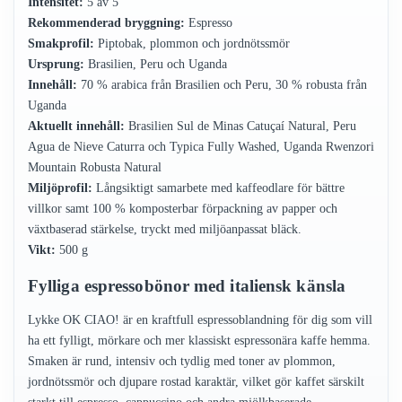
Intensitet:
5 av 5
Rekommenderad bryggning:
Espresso
Smakprofil:
Piptobak, plommon och jordnötssmör
Ursprung:
Brasilien, Peru och Uganda
Innehåll:
70 % arabica från Brasilien och Peru, 30 % robusta från
Uganda
Aktuellt innehåll:
Brasilien Sul de Minas Catuçaí Natural, Peru
Agua de Nieve Caturra och Typica Fully Washed, Uganda Rwenzori
Mountain Robusta Natural
Miljöprofil:
Långsiktigt samarbete med kaffeodlare för bättre
villkor samt 100 % komposterbar förpackning av papper och
växtbaserad stärkelse, tryckt med miljöanpassat bläck.
Vikt:
500 g
Fylliga espressobönor med italiensk känsla
Lykke OK CIAO! är en kraftfull espressoblandning för dig som vill
ha ett fylligt, mörkare och mer klassiskt espressonära kaffe hemma.
Smaken är rund, intensiv och tydlig med toner av plommon,
jordnötssmör och djupare rostad karaktär, vilket gör kaffet särskilt