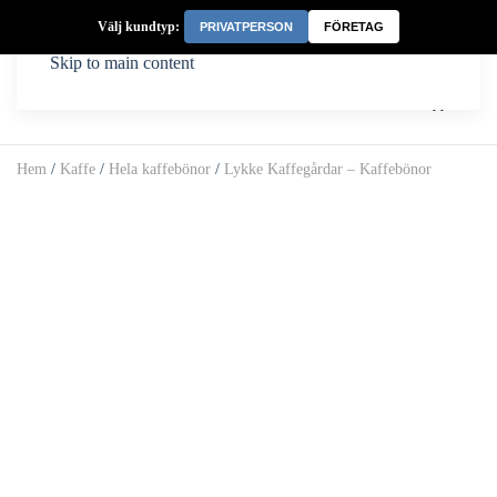
Välj kundtyp:
PRIVATPERSON
FÖRETAG
Skip to main content
Hem
/
Kaffe
/
Hela kaffebönor
/
Lykke Kaffegårdar – Kaffebönor