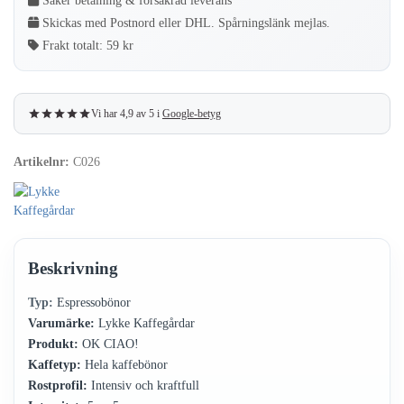
Säker betalning & försäkrad leverans
500
Skickas med Postnord eller DHL. Spårningslänk mejlas.
gram
Frakt totalt:
59 kr
mängd
Vi har 4,9 av 5 i
Google-betyg
Artikelnr:
C026
Beskrivning
Typ:
Espressobönor
Varumärke:
Lykke Kaffegårdar
Produkt:
OK CIAO!
Kaffetyp:
Hela kaffebönor
Rostprofil:
Intensiv och kraftfull