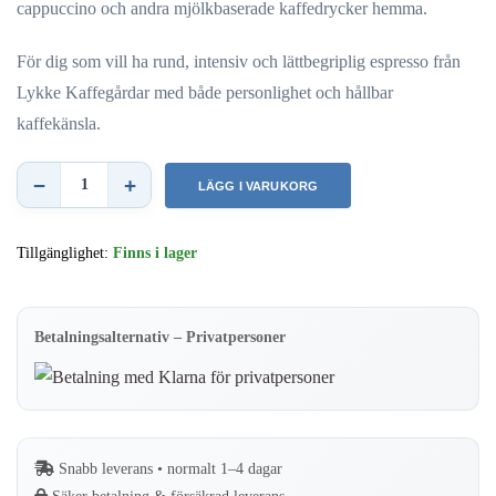
cappuccino och andra mjölkbaserade kaffedrycker hemma.
För dig som vill ha rund, intensiv och lättbegriplig espresso från
Lykke Kaffegårdar med både personlighet och hållbar
kaffekänsla.
−
+
LÄGG I VARUKORG
Lykke
OK
Tillgänglighet:
Finns i lager
CIAO!
–
Hela
Betalningsalternativ – Privatpersoner
espressobönor
med
italiensk
känsla
Snabb leverans • normalt 1–4 dagar
–