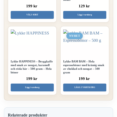
199 kr
129 kr
Den
VÄLJ SORT
Lägg i varukorg
här
produkten
har
NYHET
flera
varianter.
De
Lykke HAPPINESS – Bryggkaffe
Lykke BAM BAM – Hela
olika
med smak av nougat, karamell
espressobönor med krämig smak
och röda bär – 500 gram – Hela
av choklad och nougat – 500
alternativen
bönor
gram
kan
199 kr
199 kr
väljas
Lägg i varukorg
LÄGG I VARUKORG
på
produktsidan
Relaterade produkter