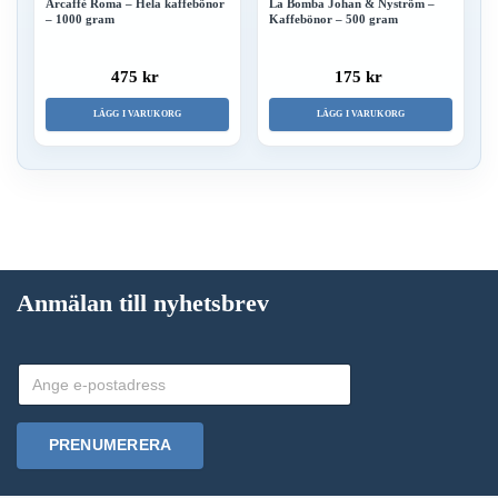
Arcaffè Roma – Hela kaffebönor
La Bomba Johan & Nyström –
– 1000 gram
Kaffebönor – 500 gram
475 kr
175 kr
LÄGG I VARUKORG
LÄGG I VARUKORG
Anmälan till nyhetsbrev
PRENUMERERA