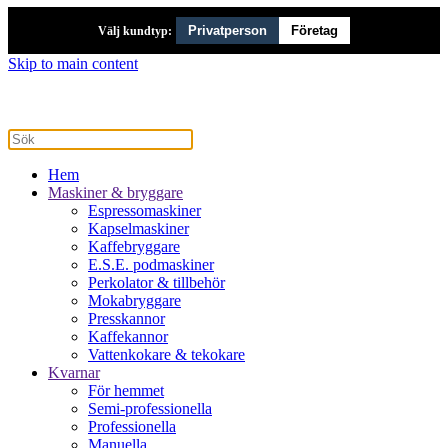
Privatperson
Företag
Välj kundtyp:
Skip to main content
Hem
Maskiner & bryggare
Espressomaskiner
Kapselmaskiner
Kaffebryggare
E.S.E. podmaskiner
Perkolator & tillbehör
Mokabryggare
Presskannor
Kaffekannor
Vattenkokare & tekokare
Kvarnar
För hemmet
Semi-professionella
Professionella
Manuella