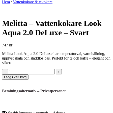
Hem
/
Vattenkokare & tekokare
Melitta – Vattenkokare Look
Aqua 2.0 DeLuxe – Svart
747 kr
Melitta Look Aqua 2.0 DeLuxe har temperaturval, varmhållning,
upplyst skala och sladdlös bas. Perfekt för te och kaffe – elegant och
säker.
Melitta
−
+
–
Lägg i varukorg
Vattenkokare
Look
Aqua
Betalningsalternativ – Privatpersoner
2.0
DeLuxe
–
Svart
mängd
Snabb leverans • normalt 1–4 dagar