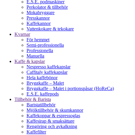
E.S.E. podmaskiner
Perkolator & tillbehör
Mokabryggare
Presskannor
Kaffekannor
Vattenkokare & tekokare
Kvarnar
För hemmet
Semi-professionella
Professionella
Manuella
Kaffe & kapslar
Nespresso kaffekapslar
Caffitaly kaffekapslar
Hela kaffebönor
Bryggkaffe – Malet
Bryggkaffe – Malet i portionspåsar (HoReCa)
E.S.E. kaffepods
Tillbehör & Barista
Baristatillbehör
Mjölktillbehör & skumkannor
Kaffekoppar & espressoglas
Kaffesirap & smaksättare
Rengöring och avkalkning
Kaffefilter