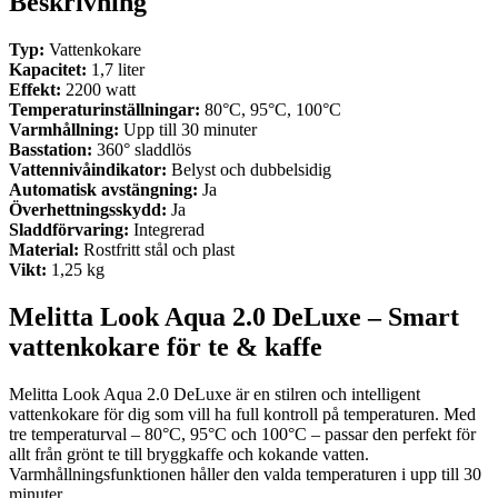
Beskrivning
Typ:
Vattenkokare
Kapacitet:
1,7 liter
Effekt:
2200 watt
Temperaturinställningar:
80°C, 95°C, 100°C
Varmhållning:
Upp till 30 minuter
Basstation:
360° sladdlös
Vattennivåindikator:
Belyst och dubbelsidig
Automatisk avstängning:
Ja
Överhettningsskydd:
Ja
Sladdförvaring:
Integrerad
Material:
Rostfritt stål och plast
Vikt:
1,25 kg
Melitta Look Aqua 2.0 DeLuxe – Smart
vattenkokare för te & kaffe
Melitta Look Aqua 2.0 DeLuxe är en stilren och intelligent
vattenkokare för dig som vill ha full kontroll på temperaturen. Med
tre temperaturval – 80°C, 95°C och 100°C – passar den perfekt för
allt från grönt te till bryggkaffe och kokande vatten.
Varmhållningsfunktionen håller den valda temperaturen i upp till 30
minuter.