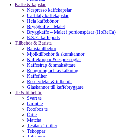
Kaffe & kapslar
Nespresso kaffekapslar
Caffitaly kaffekapslar
Hela kaffebönor
Bryggkaffe – Malet
Bryggkaffe – Malet i portionspåsar (HoReCa)
E.S.E. kaffepods
Tillbehör & Barista
Baristatillbehör
Mjölktillbehör & skumkannor
Kaffekoppar & espressoglas
Kaffesirap & smaksättare
Rengöring och avkalkning
Kaffefilter
Reservdelar & tillbehör
Glaskannor till kaffebryggare
Te & tillbehör
Svart te
Grönt te
Rooibos te
Örtte
Matcha
Tesilar / Tefilter
Tekoppar
Tekannor