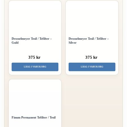
Drosselmeyer Tesil / Te­filter –
Drosselmeyer Tesil / Te­filter –
Guld
Silver
375 kr
375 kr
LÄGG I VARUKORG
LÄGG I VARUKORG
Finum Permanent Te­filter / Tesil