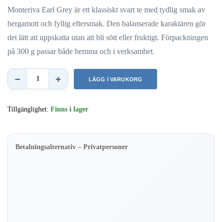
Monteriva Earl Grey är ett klassiskt svart te med tydlig smak av
bergamott och fyllig eftersmak. Den balanserade karaktären gör
det lätt att uppskatta utan att bli sött eller fruktigt. Förpackningen
på 300 g passar både hemma och i verksamhet.
−
+
LÄGG I VARUKORG
Earl
Grey
Tillgänglighet:
Finns i lager
–
Svart
te
Betalningsalternativ – Privatpersoner
med
bargamott
–
300
gram