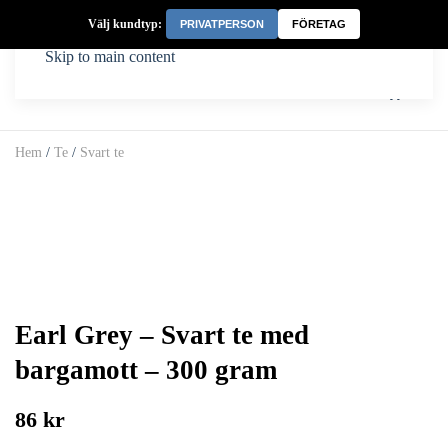
Välj kundtyp:
PRIVATPERSON
FÖRETAG
Skip to main content
Hem
/
Te
/
Svart te
Earl Grey – Svart te med
bargamott – 300 gram
86 kr