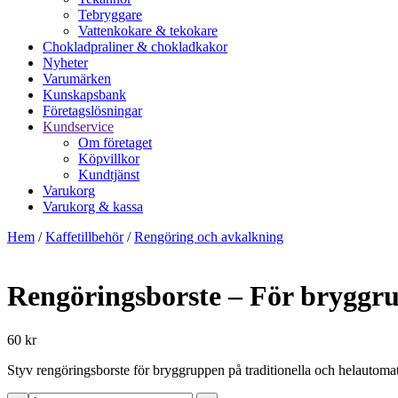
Tebryggare
Vattenkokare & tekokare
Chokladpraliner & chokladkakor
Nyheter
Varumärken
Kunskapsbank
Företagslösningar
Kundservice
Om företaget
Köpvillkor
Kundtjänst
Varukorg
Varukorg & kassa
Hem
/
Kaffetillbehör
/
Rengöring och avkalkning
Rengöringsborste – För bryggr
60 kr
Styv rengöringsborste för bryggruppen på traditionella och helautomati