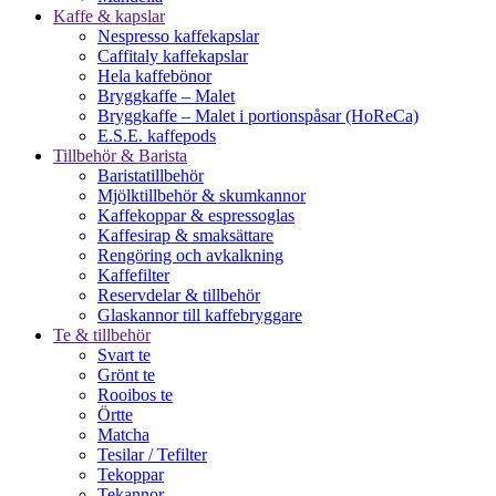
Kaffe & kapslar
Nespresso kaffekapslar
Caffitaly kaffekapslar
Hela kaffebönor
Bryggkaffe – Malet
Bryggkaffe – Malet i portionspåsar (HoReCa)
E.S.E. kaffepods
Tillbehör & Barista
Baristatillbehör
Mjölktillbehör & skumkannor
Kaffekoppar & espressoglas
Kaffesirap & smaksättare
Rengöring och avkalkning
Kaffefilter
Reservdelar & tillbehör
Glaskannor till kaffebryggare
Te & tillbehör
Svart te
Grönt te
Rooibos te
Örtte
Matcha
Tesilar / Tefilter
Tekoppar
Tekannor