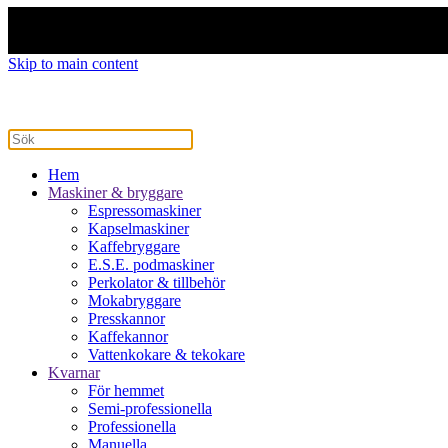
Skip to main content
Hem
Maskiner & bryggare
Espressomaskiner
Kapselmaskiner
Kaffebryggare
E.S.E. podmaskiner
Perkolator & tillbehör
Mokabryggare
Presskannor
Kaffekannor
Vattenkokare & tekokare
Kvarnar
För hemmet
Semi-professionella
Professionella
Manuella