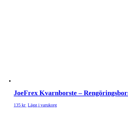
JoeFrex Kvarnborste – Rengöringsbors
135 kr
Lägg i varukorg