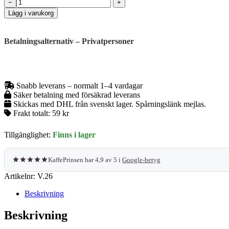
Rengöringsborste
−
+
–
Lägg i varukorg
För
bryggrupp
och
Betalningsalternativ – Privatpersoner
kaffemaskin
mängd
Snabb leverans – normalt 1–4 vardagar
Säker betalning med försäkrad leverans
Skickas med DHL från svenskt lager. Spårningslänk mejlas.
Frakt totalt:
59 kr
Tillgänglighet:
Finns i lager
KaffePrinsen har 4,9 av 5 i
Google-betyg
Artikelnr:
V.26
Beskrivning
Beskrivning