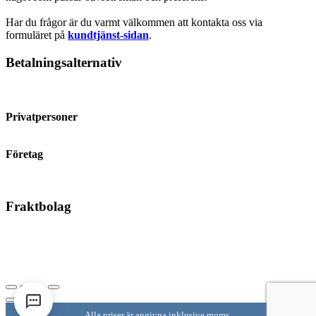
Har du frågor är du varmt välkommen att kontakta oss via
formuläret på
kundtjänst-sidan
.
Betalningsalternativ
Privatpersoner
Företag
Fraktbolag
©
2026
KaffePrinsen.se
Alla priser är angivna inklusive moms.