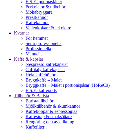
E.S.E. podmaskiner
Perkolator & tillbehör
Mokabryggare
Presskannor
Kaffekannor
Vattenkokare & tekokare
Kvarnar
För hemmet
Semi-professionella
Professionella
Manuella
Kaffe & kapslar
Nespresso kaffekapslar
Caffitaly kaffekapslar
Hela kaffebönor
Bryggkaffe – Malet
Bryggkaffe – Malet i portionspåsar (HoReCa)
E.S.E. kaffepods
Tillbehör & Barista
Baristatillbehör
Mjölktillbehör & skumkannor
Kaffekoppar & espressoglas
Kaffesirap & smaksättare
Rengöring och avkalkning
Kaffefilter