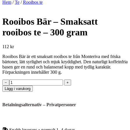
Hem
/
Te
/
Rooibos te
Rooibos Bär – Smaksatt
rooibos te – 300 gram
112 kr
Rooibos Bär är ett smaksatt rooibos te från Monteriva med friska
bärtoner, lätt syrlighet och mjuk kryddighet. Den naturligt koffeinfria
basen ger en rund och balanserad kopp med tydlig karaktär.
Förpackningen innehåller 300 g.
Rooibos
−
+
Bär
Lägg i varukorg
–
Smaksatt
rooibos
Betalningsalternativ – Privatpersoner
te
–
300
gram
mängd
Snabb leverans • normalt 1–4 dagar