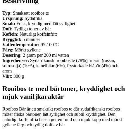
Beskrivning
Typ:
Smaksatt rooibos te
Ursprung:
Sydafrika
Smak:
Frisk, kryddig med lätt syrlighet
Doft:
Tydliga toner av bär
Koffein:
Naturligt koffeinfritt
Bryggtid:
5 minuter
Vattentemperatur:
95-100°C
Färg:
Mörkt gyllene
Dosering:
2 gram per 200 ml vatten
Ingredienser:
Sydafrikanskt rooibos te (78%), russin (russin,
solrosolja) (10%), kanelbitar (6%), frystorkade blåbär (4%) och
arom
Vikt:
300 g
Rooibos te med bärtoner, kryddighet och
mjuk vaniljkaraktär
Rooibos Bär är ett smakrikt rooibos te där sydafrikanskt rooibos
möter friska bärtoner, lätt syrlighet och subtil kryddighet. Den
naturligt koffeinfria basen ger en rund och mjuk kopp med mörkt
gyllene färg och tydlig doft av bär.