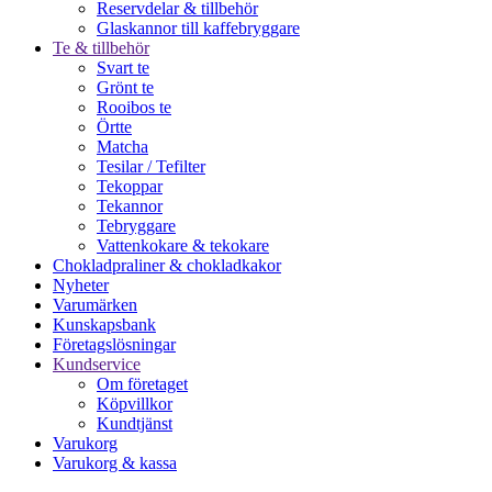
Reservdelar & tillbehör
Glaskannor till kaffebryggare
Te & tillbehör
Svart te
Grönt te
Rooibos te
Örtte
Matcha
Tesilar / Tefilter
Tekoppar
Tekannor
Tebryggare
Vattenkokare & tekokare
Chokladpraliner & chokladkakor
Nyheter
Varumärken
Kunskapsbank
Företagslösningar
Kundservice
Om företaget
Köpvillkor
Kundtjänst
Varukorg
Varukorg & kassa