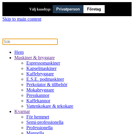
Privatperson
Företag
Välj kundtyp:
Skip to main content
Hem
Maskiner & bryggare
Espressomaskiner
Kapselmaskiner
Kaffebryggare
E.S.E. podmaskiner
Perkolator & tillbehör
Mokabryggare
Presskannor
Kaffekannor
Vattenkokare & tekokare
Kvarnar
För hemmet
Semi-professionella
Professionella
Manuella