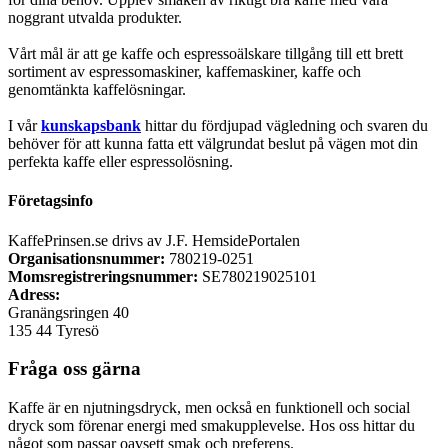
noggrant utvalda produkter.
Vårt mål är att ge kaffe och espressoälskare tillgång till ett brett
sortiment av espressomaskiner, kaffemaskiner, kaffe och
genomtänkta kaffelösningar.
I vår
kunskapsbank
hittar du fördjupad vägledning och svaren du
behöver för att kunna fatta ett välgrundat beslut på vägen mot din
perfekta kaffe eller espressolösning.
Företagsinfo
KaffePrinsen.se drivs av J.F. HemsidePortalen
Organisationsnummer:
780219-0251
Momsregistreringsnummer:
SE780219025101
Adress:
Granängsringen 40
135 44 Tyresö
Fråga oss gärna
Kaffe är en njutningsdryck, men också en funktionell och social
dryck som förenar energi med smakupplevelse. Hos oss hittar du
något som passar oavsett smak och preferens.