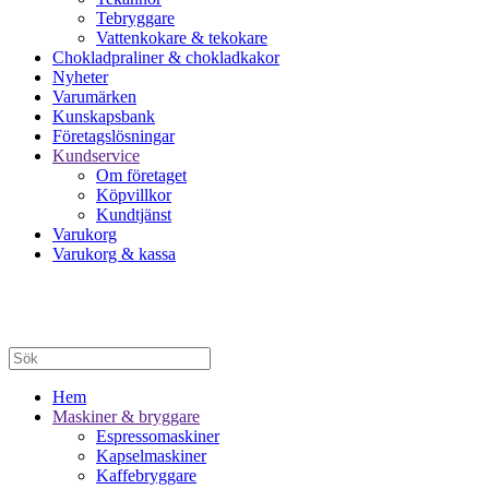
Tebryggare
Vattenkokare & tekokare
Chokladpraliner & chokladkakor
Nyheter
Varumärken
Kunskapsbank
Företagslösningar
Kundservice
Om företaget
Köpvillkor
Kundtjänst
Varukorg
Varukorg & kassa
Hem
Maskiner & bryggare
Espressomaskiner
Kapselmaskiner
Kaffebryggare