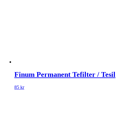
Finum Permanent Te­filter / Tesil
85 kr