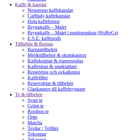
Kaffe & kapslar
Nespresso kaffekapslar
Caffitaly kaffekapslar
Hela kaffebönor
Bryggkaffe – Malet
Bryggkaffe – Malet i portionspåsar (HoReCa)
E.S.E. kaffepods
Tillbehör & Barista
Baristatillbehör
Mjölktillbehör & skumkannor
Kaffekoppar & espressoglas
Kaffesirap & smaksättare
Rengöring och avkalkning
Kaffefilter
Reservdelar & tillbehör
Glaskannor till kaffebryggare
Te & tillbehör
Svart te
Grönt te
Rooibos te
Örtte
Matcha
Tesilar / Tefilter
Tekoppar
Tekannor