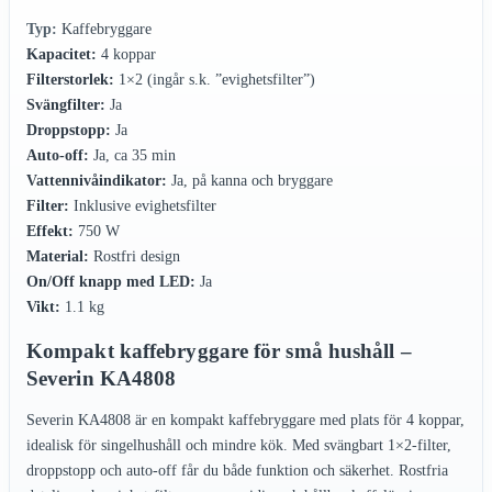
Typ:
Kaffebryggare
Kapacitet:
4 koppar
Filterstorlek:
1×2 (ingår s.k. ”evighetsfilter”)
Svängfilter:
Ja
Droppstopp:
Ja
Auto-off:
Ja, ca 35 min
Vattennivåindikator:
Ja, på kanna och bryggare
Filter:
Inklusive evighetsfilter
Effekt:
750 W
Material:
Rostfri design
On/Off knapp med LED:
Ja
Vikt:
1.1 kg
Kompakt kaffebryggare för små hushåll –
Severin KA4808
Severin KA4808 är en kompakt kaffebryggare med plats för 4 koppar,
idealisk för singelhushåll och mindre kök. Med svängbart 1×2-filter,
droppstopp och auto-off får du både funktion och säkerhet. Rostfria