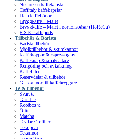
Nespresso kaffekapslar
Caffitaly kaffekapslar
Hela kaffebönor
Bryggkaffe – Malet
Bryggkaffe – Malet i portionspåsar (HoReCa)
E.S.E. kaffepods
Tillbehör & Barista
Baristatillbehör
Mjölktillbehör & skumkannor
Kaffekoppar & espressoglas
Kaffesirap & smaksättare
Rengöring och avkalkning
Kaffefilter
Reservdelar & tillbehör
Glaskannor till kaffebryggare
Te & tillbehör
Svart te
Grönt te
Rooibos te
Örtte
Matcha
Tesilar / Tefilter
Tekoppar
Tekannor
Tebryggare