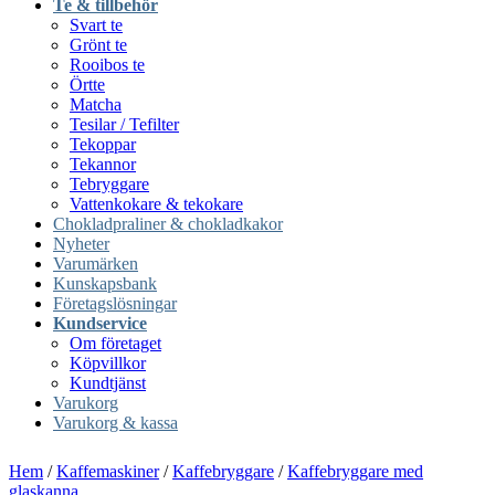
Te & tillbehör
Svart te
Grönt te
Rooibos te
Örtte
Matcha
Tesilar / Tefilter
Tekoppar
Tekannor
Tebryggare
Vattenkokare & tekokare
Chokladpraliner & chokladkakor
Nyheter
Varumärken
Kunskapsbank
Företagslösningar
Kundservice
Om företaget
Köpvillkor
Kundtjänst
Varukorg
Varukorg & kassa
Hem
/
Kaffemaskiner
/
Kaffebryggare
/
Kaffebryggare med
glaskanna