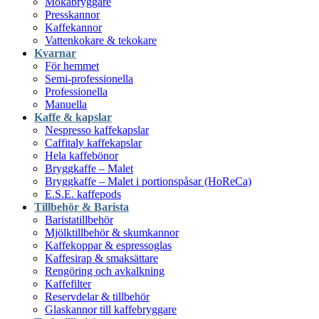
Mokabryggare
Presskannor
Kaffekannor
Vattenkokare & tekokare
Kvarnar
För hemmet
Semi-professionella
Professionella
Manuella
Kaffe & kapslar
Nespresso kaffekapslar
Caffitaly kaffekapslar
Hela kaffebönor
Bryggkaffe – Malet
Bryggkaffe – Malet i portionspåsar (HoReCa)
E.S.E. kaffepods
Tillbehör & Barista
Baristatillbehör
Mjölktillbehör & skumkannor
Kaffekoppar & espressoglas
Kaffesirap & smaksättare
Rengöring och avkalkning
Kaffefilter
Reservdelar & tillbehör
Glaskannor till kaffebryggare