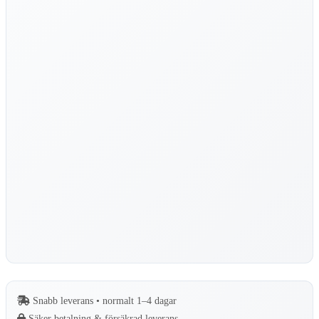
koppar
med
inbyggt
filter
–
Rostfri
mängd
Snabb leverans • normalt 1–4 dagar
Säker betalning & försäkrad leverans