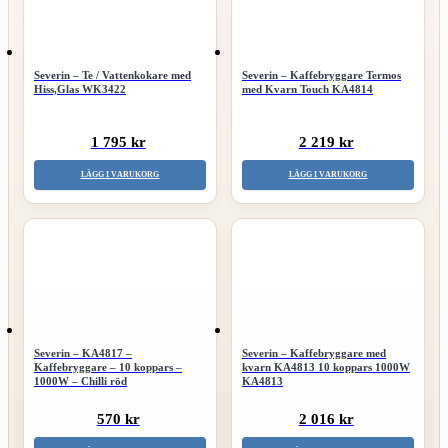
Severin – Te / Vattenkokare med
Severin – Kaffebryggare Termos
Hiss,Glas WK3422
med Kvarn Touch KA4814
1 795 kr
2 219 kr
LÄGG I VARUKORG
LÄGG I VARUKORG
Severin – KA4817 –
Severin – Kaffebryggare med
Kaffebryggare – 10 koppars –
kvarn KA4813 10 koppars 1000W
1000W – Chilli röd
KA4813
570 kr
2 016 kr