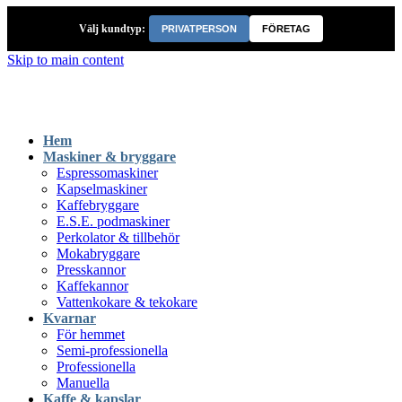
Välj kundtyp:
PRIVATPERSON
FÖRETAG
Skip to main content
Hem
Maskiner & bryggare
Espressomaskiner
Kapselmaskiner
Kaffebryggare
E.S.E. podmaskiner
Perkolator & tillbehör
Mokabryggare
Presskannor
Kaffekannor
Vattenkokare & tekokare
Kvarnar
För hemmet
Semi-professionella
Professionella
Manuella
Kaffe & kapslar