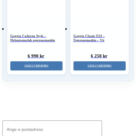
Gaggia Cadorna Style –
Gaggia Classic E24 –
Helautomatisk espressomaskin
Espressomaskin – Vit
6 990 kr
6 250 kr
LÄGG I VARUKORG
LÄGG I VARUKORG
Nyhetsbrev – Bli först med våra produktnyheter
Anmälan till nyhetsbrev