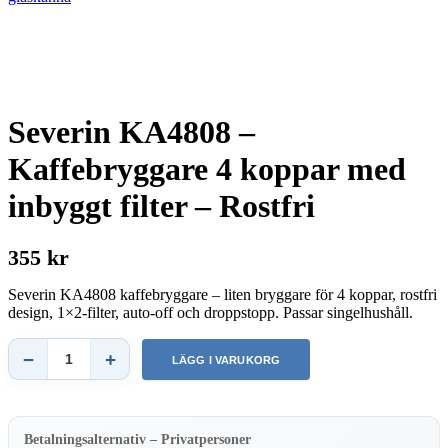
Severin KA4808 –
Kaffebryggare 4 koppar med
inbyggt filter – Rostfri
355 kr
Severin KA4808 kaffebryggare – liten bryggare för 4 koppar, rostfri
design, 1×2-filter, auto-off och droppstopp. Passar singelhushåll.
−
+
LÄGG I VARUKORG
Severin
KA4808
–
Kaffebryggare
4
Betalningsalternativ – Privatpersoner