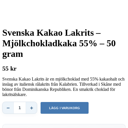
Svenska Kakao Lakrits –
Mjölkchokladkaka 55% – 50
gram
55 kr
Svenska Kakao Lakrits är en mjölkchoklad med 55% kakaohalt och
inslag av italiensk rålakrits från Kalabrien. Tillverkad i Skåne med
bönor från Dominikanska Republiken. En smakrik choklad för
lakritsälskare.
−
+
LÄGG I VARUKORG
Svenska
Kakao
Lakrits
–