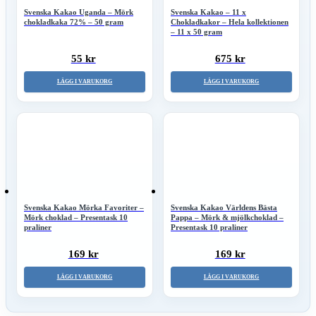
Svenska Kakao Uganda – Mörk
Svenska Kakao – 11 x
chokladkaka 72% – 50 gram
Chokladkakor – Hela kollektionen
– 11 x 50 gram
55 kr
675 kr
LÄGG I VARUKORG
LÄGG I VARUKORG
Svenska Kakao Mörka Favoriter –
Svenska Kakao Världens Bästa
Mörk choklad – Presentask 10
Pappa – Mörk & mjölkchoklad –
praliner
Presentask 10 praliner
169 kr
169 kr
LÄGG I VARUKORG
LÄGG I VARUKORG