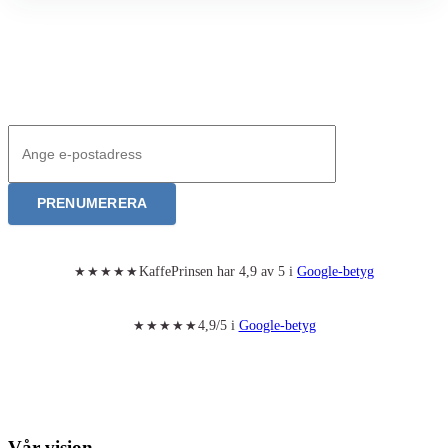
Nyhetsbrev – Bli först med våra produktnyheter
Anmälan till nyhetsbrev
PRENUMERERA
KaffePrinsen har 4,9 av 5 i
Google-betyg
★★★★★
4,9/5 i
Google-betyg
★★★★★
Vår vision