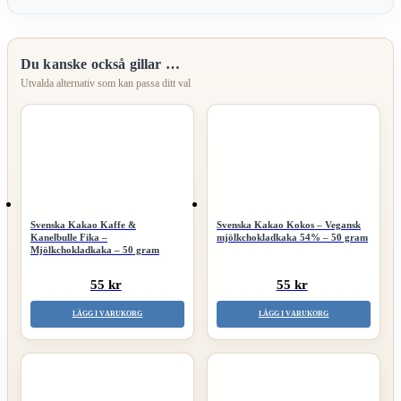
Du kanske också gillar …
Svenska Kakao Kaffe &
Svenska Kakao Kokos – Vegansk
Kanelbulle Fika –
mjölkchokladkaka 54% – 50 gram
Mjölkchokladkaka – 50 gram
55 kr
55 kr
LÄGG I VARUKORG
LÄGG I VARUKORG