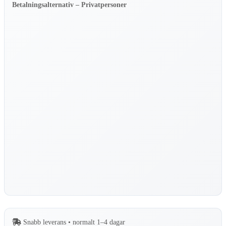
Mjölkchokladkaka
Betalningsalternativ – Privatpersoner
55%
–
50
gram
mängd
Snabb leverans • normalt 1–4 dagar