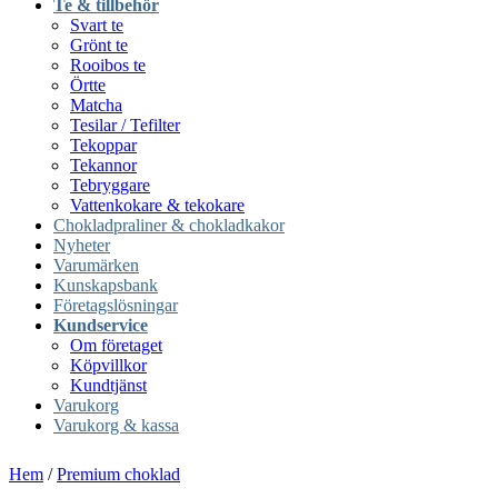
Te & tillbehör
Svart te
Grönt te
Rooibos te
Örtte
Matcha
Tesilar / Tefilter
Tekoppar
Tekannor
Tebryggare
Vattenkokare & tekokare
Chokladpraliner & chokladkakor
Nyheter
Varumärken
Kunskapsbank
Företagslösningar
Kundservice
Om företaget
Köpvillkor
Kundtjänst
Varukorg
Varukorg & kassa
Hem
/
Premium choklad