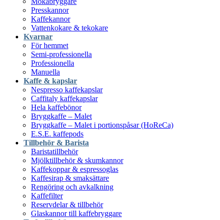
Mokabryggare
Presskannor
Kaffekannor
Vattenkokare & tekokare
Kvarnar
För hemmet
Semi-professionella
Professionella
Manuella
Kaffe & kapslar
Nespresso kaffekapslar
Caffitaly kaffekapslar
Hela kaffebönor
Bryggkaffe – Malet
Bryggkaffe – Malet i portionspåsar (HoReCa)
E.S.E. kaffepods
Tillbehör & Barista
Baristatillbehör
Mjölktillbehör & skumkannor
Kaffekoppar & espressoglas
Kaffesirap & smaksättare
Rengöring och avkalkning
Kaffefilter
Reservdelar & tillbehör
Glaskannor till kaffebryggare