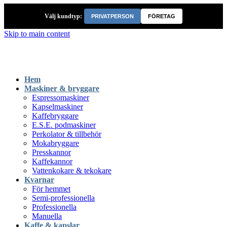
Välj kundtyp:
PRIVATPERSON
FÖRETAG
Skip to main content
Hem
Maskiner & bryggare
Espressomaskiner
Kapselmaskiner
Kaffebryggare
E.S.E. podmaskiner
Perkolator & tillbehör
Mokabryggare
Presskannor
Kaffekannor
Vattenkokare & tekokare
Kvarnar
För hemmet
Semi-professionella
Professionella
Manuella
Kaffe & kapslar