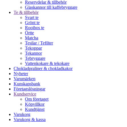
Reservdelar & tillbehör
Glaskannor till kaffebryggare
Te & tillbehör
Svart te
Grönt te
Rooibos te
Örtte
Matcha
Tesilar / Tefilter
Tekoppar
Tekannor
Tebryggare
Vattenkokare & tekokare
Chokladpraliner & chokladkakor
Nyheter
Varumärken
Kunskapsbank
Företagslösningar
Kundservice
Om företaget
Köpvillkor
Kundtjänst
Varukorg
Varukorg & kassa