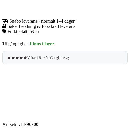
–
Porslin
–
Blågrön
Snabb leverans • normalt 1–4 dagar
mängd
Säker betalning & försäkrad leverans
Frakt totalt:
59 kr
Tillgänglighet:
Finns i lager
Vi har 4,9 av 5 i
Google-betyg
Artikelnr:
LP96700