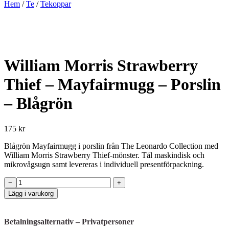
Hem
/
Te
/
Tekoppar
William Morris Strawberry
Thief – Mayfairmugg – Porslin
– Blågrön
175 kr
Blågrön Mayfairmugg i porslin från The Leonardo Collection med
William Morris Strawberry Thief-mönster. Tål maskindisk och
mikrovågsugn samt levereras i individuell presentförpackning.
William
−
+
Morris
Lägg i varukorg
Strawberry
Thief
–
Betalningsalternativ – Privatpersoner
Mayfairmugg