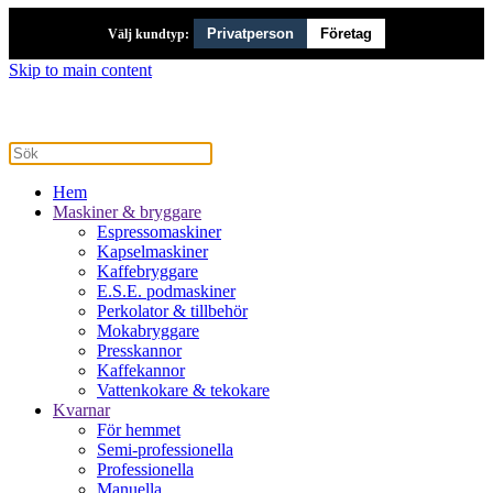
Privatperson
Företag
Välj kundtyp:
Skip to main content
Hem
Maskiner & bryggare
Espressomaskiner
Kapselmaskiner
Kaffebryggare
E.S.E. podmaskiner
Perkolator & tillbehör
Mokabryggare
Presskannor
Kaffekannor
Vattenkokare & tekokare
Kvarnar
För hemmet
Semi-professionella
Professionella
Manuella