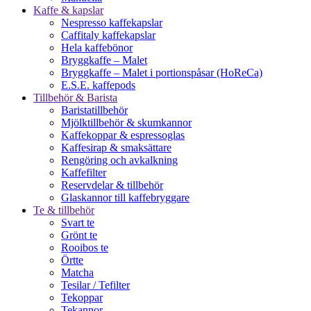
Kaffe & kapslar
Nespresso kaffekapslar
Caffitaly kaffekapslar
Hela kaffebönor
Bryggkaffe – Malet
Bryggkaffe – Malet i portionspåsar (HoReCa)
E.S.E. kaffepods
Tillbehör & Barista
Baristatillbehör
Mjölktillbehör & skumkannor
Kaffekoppar & espressoglas
Kaffesirap & smaksättare
Rengöring och avkalkning
Kaffefilter
Reservdelar & tillbehör
Glaskannor till kaffebryggare
Te & tillbehör
Svart te
Grönt te
Rooibos te
Örtte
Matcha
Tesilar / Tefilter
Tekoppar
Tekannor