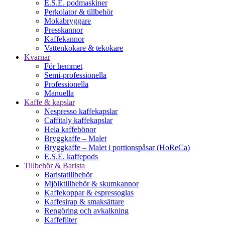
E.S.E. podmaskiner
Perkolator & tillbehör
Mokabryggare
Presskannor
Kaffekannor
Vattenkokare & tekokare
Kvarnar
För hemmet
Semi-professionella
Professionella
Manuella
Kaffe & kapslar
Nespresso kaffekapslar
Caffitaly kaffekapslar
Hela kaffebönor
Bryggkaffe – Malet
Bryggkaffe – Malet i portionspåsar (HoReCa)
E.S.E. kaffepods
Tillbehör & Barista
Baristatillbehör
Mjölktillbehör & skumkannor
Kaffekoppar & espressoglas
Kaffesirap & smaksättare
Rengöring och avkalkning
Kaffefilter