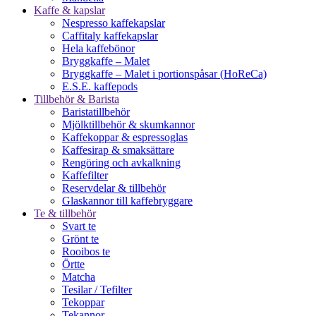
Kaffe & kapslar
Nespresso kaffekapslar
Caffitaly kaffekapslar
Hela kaffebönor
Bryggkaffe – Malet
Bryggkaffe – Malet i portionspåsar (HoReCa)
E.S.E. kaffepods
Tillbehör & Barista
Baristatillbehör
Mjölktillbehör & skumkannor
Kaffekoppar & espressoglas
Kaffesirap & smaksättare
Rengöring och avkalkning
Kaffefilter
Reservdelar & tillbehör
Glaskannor till kaffebryggare
Te & tillbehör
Svart te
Grönt te
Rooibos te
Örtte
Matcha
Tesilar / Tefilter
Tekoppar
Tekannor