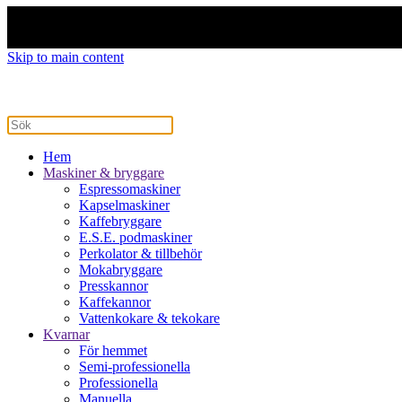
Skip to main content
Hem
Maskiner & bryggare
Espressomaskiner
Kapselmaskiner
Kaffebryggare
E.S.E. podmaskiner
Perkolator & tillbehör
Mokabryggare
Presskannor
Kaffekannor
Vattenkokare & tekokare
Kvarnar
För hemmet
Semi-professionella
Professionella
Manuella