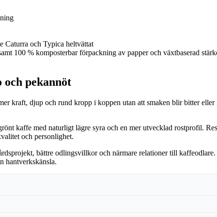
gning
 Caturra och Typica heltvättat
 samt 100 % komposterbar förpackning av papper och växtbaserad stärke
o och pekannöt
mer kraft, djup och rund kropp i koppen utan att smaken blir bitter ell
nt kaffe med naturligt lägre syra och en mer utvecklad rostprofil. Result
valitet och personlighet.
projekt, bättre odlingsvillkor och närmare relationer till kaffeodlare. D
in hantverkskänsla.