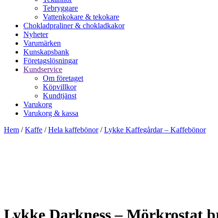
Tebryggare
Vattenkokare & tekokare
Chokladpraliner & chokladkakor
Nyheter
Varumärken
Kunskapsbank
Företagslösningar
Kundservice
Om företaget
Köpvillkor
Kundtjänst
Varukorg
Varukorg & kassa
Hem
/
Kaffe
/
Hela kaffebönor
/
Lykke Kaffegårdar – Kaffebönor
Lykke Darkness – Mörkrostat b