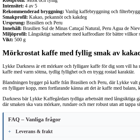
Rostprofil:
Mörk och fyllig
Intensitet:
4 av 5
Rekommenderad bryggning:
Vanlig kaffebryggning och filterbryg
Smakprofil:
Kakao, pekannöt och kakdeg
Ursprung:
Brasilien och Peru
Innehåll:
Brasilien Sul de Minas Catuçaí Natural, Peru Agua de Nieve
Miljöprofil:
Långsiktigt samarbete med kaffeodlare för bättre villkor
Vikt:
500 g
Mörkrostat kaffe med fyllig smak av kaka
Lykke Darkness är ett mörkare och fylligare kaffe för dig som vill ha 
kaffe med varm sötma, tydlig fyllighet och en trygg rostad karaktär.
Blandningen bygger på kaffe från Brasilien och Peru, där Lykke valt grö
en fylligare kopp, men fortfarande känna att det är kaffe med balans, k
Darkness bär Lykke Kaffegårdars tydliga arbetssätt med långsiktiga gårds
där smaken ska vara mörkare, rundare och mer robust utan att tappa s
FAQ – Vanliga frågor
Leverans & frakt