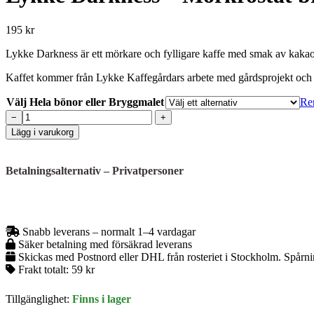
195 kr
Lykke Darkness är ett mörkare och fylligare kaffe med smak av kakao,
Kaffet kommer från Lykke Kaffegårdars arbete med gårdsprojekt och odl
Välj Hela bönor eller Bryggmalet
Re
Lykke
−
+
Darkness
Lägg i varukorg
–
Mörkrostat
bryggkaffe
Betalningsalternativ – Privatpersoner
med
smak
av
kakao,
pekannöt
Snabb leverans – normalt 1–4 vardagar
och
Säker betalning med försäkrad leverans
kakdeg
Skickas med Postnord eller DHL från rosteriet i Stockholm. Spårni
–
Frakt totalt:
59 kr
500
gram
Tillgänglighet:
Finns i lager
mängd