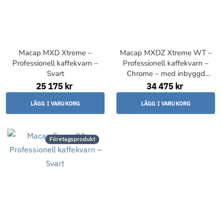
Macap MXD Xtreme –
Macap MXDZ Xtreme WT –
Professionell kaffekvarn –
Professionell kaffekvarn –
Svart
Chrome – med inbyggd
tamper
25 175 kr
34 475 kr
LÄGG I VARUKORG
LÄGG I VARUKORG
Företagsprodukt