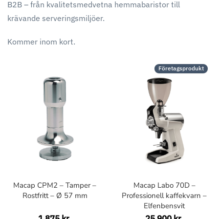
B2B – från kvalitetsmedvetna hemmabaristor till
krävande serveringsmiljöer.
Kommer inom kort.
Företagsprodukt
Macap CPM2 – Tamper –
Macap Labo 70D –
Rostfritt – Ø 57 mm
Professionell kaffekvarn –
Elfenbensvit
1 875 kr
25 900 kr