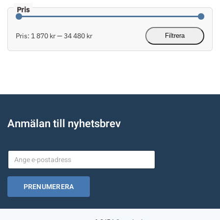
Pris:
1 870 kr
—
34 480 kr
Filtrera
Min
Max
pris
pris
Anmälan till nyhetsbrev
PRENUMERERA