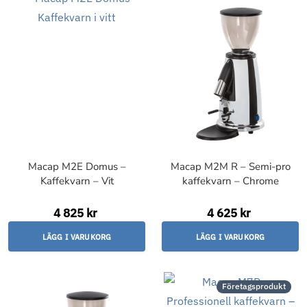
Macap M2E Domus –
Macap M2M R – Semi-pro
Kaffekvarn – Vit
kaffekvarn – Chrome
4 825 kr
4 625 kr
LÄGG I VARUKORG
LÄGG I VARUKORG
Företagsprodukt