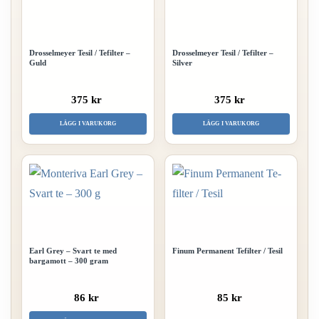
Drosselmeyer Tesil / Te­filter –
Drosselmeyer Tesil / Te­filter –
Guld
Silver
375 kr
375 kr
LÄGG I VARUKORG
LÄGG I VARUKORG
Earl Grey – Svart te med
Finum Permanent Te­filter / Tesil
bargamott – 300 gram
86 kr
85 kr