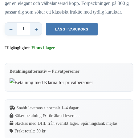
ger en elegant och välbalanserad kopp. Förpackningen på 300 g
passar dig som söker ett klassiskt fruktte med tydlig karaktär.
−
+
LÄGG I VARUKORG
Söderte
–
Tillgänglighet:
Finns i lager
Svart
te
med
Betalningsalternativ – Privatpersoner
söt
och
fyllig
fruktsmak
Snabb leverans • normalt 1–4 dagar
–
Säker betalning & försäkrad leverans
300
Skickas med DHL från svenskt lager. Spårningslänk mejlas.
gram
Frakt totalt:
59 kr
mängd