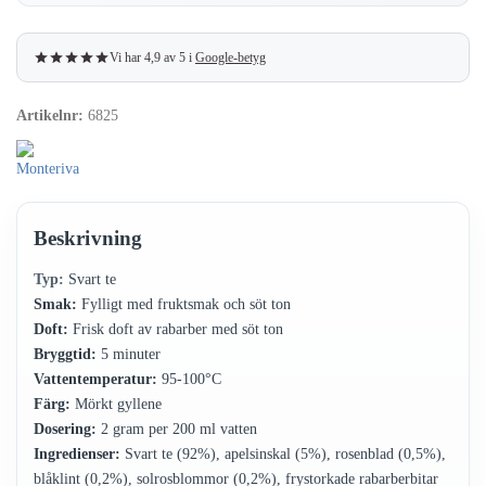
Vi har 4,9 av 5 i
Google-betyg
Artikelnr:
6825
Beskrivning
Typ:
Svart te
Smak:
Fylligt med fruktsmak och söt ton
Doft:
Frisk doft av rabarber med söt ton
Bryggtid:
5 minuter
Vattentemperatur:
95-100°C
Färg:
Mörkt gyllene
Dosering:
2 gram per 200 ml vatten
Ingredienser:
Svart te (92%), apelsinskal (5%), rosenblad (0,5%),
blåklint (0,2%), solrosblommor (0,2%), frystorkade rabarberbitar