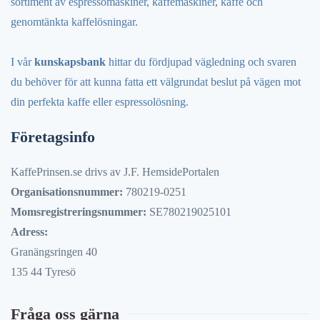
sortiment av espressomaskiner, kaffemaskiner, kaffe och
genomtänkta kaffelösningar.
I vår
kunskapsbank
hittar du fördjupad vägledning och svaren
du behöver för att kunna fatta ett välgrundat beslut på vägen mot
din perfekta kaffe eller espressolösning.
Företagsinfo
KaffePrinsen.se drivs av J.F. HemsidePortalen
Organisationsnummer:
780219-0251
Momsregistreringsnummer:
SE780219025101
Adress:
Granängsringen 40
135 44 Tyresö
Fråga oss gärna