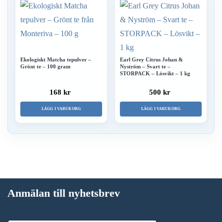
Ekologiskt Matcha tepulver –
Earl Grey Citrus Johan &
Grönt te – 100 gram
Nyström – Svart te –
STORPACK – Lösvikt – 1 kg
168 kr
500 kr
LÄGG I VARUKORG
LÄGG I VARUKORG
Anmälan till nyhetsbrev