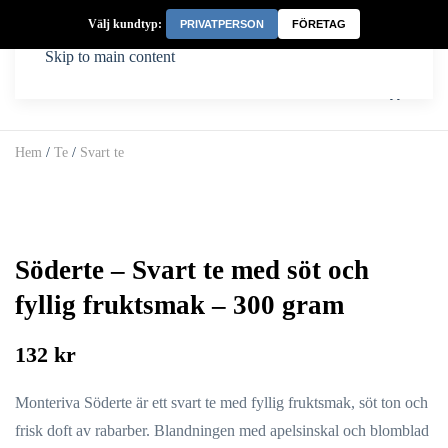
Välj kundtyp:
PRIVATPERSON
FÖRETAG
Skip to main content
Hem
/
Te
/
Svart te
Söderte – Svart te med söt och
fyllig fruktsmak – 300 gram
132 kr
Monteriva Söderte är ett svart te med fyllig fruktsmak, söt ton och
frisk doft av rabarber. Blandningen med apelsinskal och blomblad